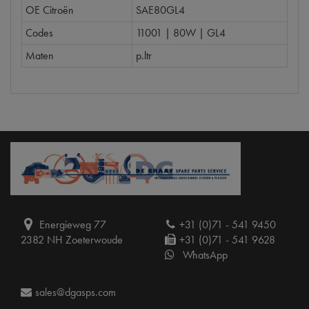
OE Citroën
SAE80GL4
Codes
11001 | 80W | GL4
Maten
p.ltr
Energieweg 77
+31 (0)71 - 541 9450
2382 NH Zoeterwoude
+31 (0)71 - 541 9628
WhatsApp
sales@dgasps.com