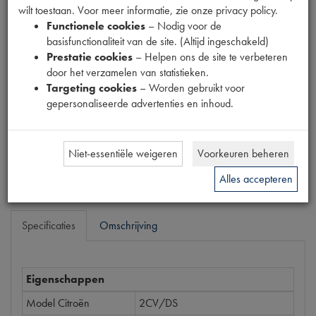
wilt toestaan. Voor meer informatie, zie onze privacy policy.
Fabrikant
Functionele cookies
– Nodig voor de
MPM
basisfunctionaliteit van de site. (Altijd ingeschakeld)
Productnummer
Prestatie cookies
– Helpen ons de site te verbeteren
1911031
door het verzamelen van statistieken.
Targeting cookies
– Worden gebruikt voor
Prijs
gepersonaliseerde advertenties en inhoud.
€
14
,
54
(
€
12
,
02
excl. btw
)
Bestel
Niet-essentiële weigeren
Voorkeuren beheren
Alles accepteren
Specificaties
Omschrijving
Eigenschappen
Model Citroën
2CV/DS