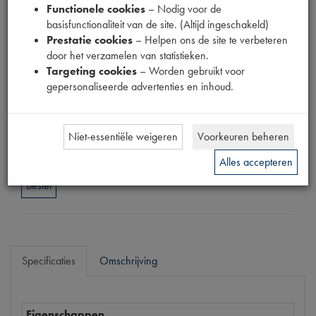
Functionele cookies
– Nodig voor de
Fabrikant
basisfunctionaliteit van de site. (Altijd ingeschakeld)
OUTLET
Prestatie cookies
– Helpen ons de site te verbeteren
Productnummer
door het verzamelen van statistieken.
1910271
Targeting cookies
– Worden gebruikt voor
gepersonaliseerde advertenties en inhoud.
Normale prijs
€
12
,
16
(
€
10
,
05
excl. btw
)
Uw prijs
Niet-essentiële weigeren
Voorkeuren beheren
€
7
,
30
(
€
6
,
03
excl. btw
)
Alles accepteren
Bestel
Specificaties
Omschrijving
Eigenschappen