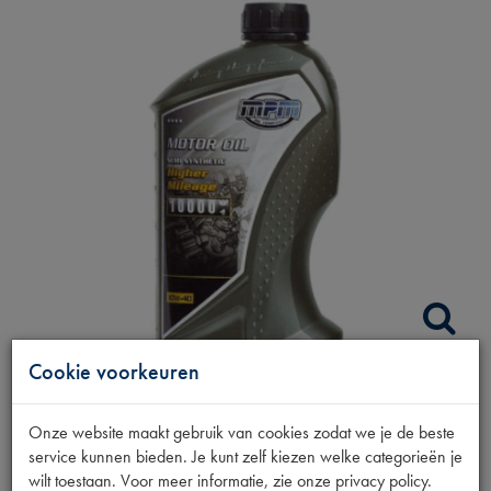
Cookie voorkeuren
MOTOROLIE 10W-40
Onze website maakt gebruik van cookies zodat we je de beste
SEM.SYN 1L HM
service kunnen bieden. Je kunt zelf kiezen welke categorieën je
wilt toestaan. Voor meer informatie, zie onze privacy policy.