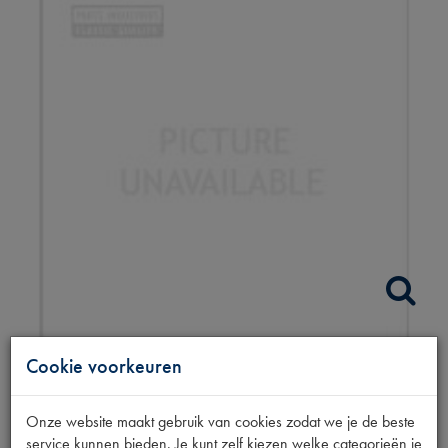
MOTOROLIE 5W-30
Cookie voorkeuren
LONGLIFE 111
Onze website maakt gebruik van cookies zodat we je de beste
service kunnen bieden. Je kunt zelf kiezen welke categorieën je