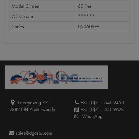
Model Citroën
60 liter
OE Citroën
******
Codes
05060VW
Energieweg 77
+31 (0)71 - 541 9450
2382 NH Zoeterwoude
+31 (0)71 - 541 9628
WhatsApp
sales@dgasps.com