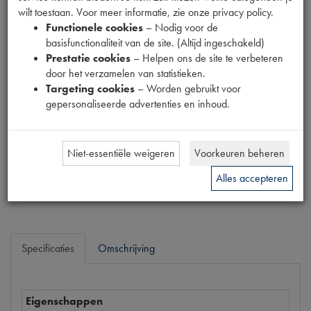
wilt toestaan. Voor meer informatie, zie onze privacy policy.
Fabrikant
Functionele cookies
– Nodig voor de
MPM
basisfunctionaliteit van de site. (Altijd ingeschakeld)
Productnummer
Prestatie cookies
– Helpen ons de site te verbeteren
1910165
door het verzamelen van statistieken.
Targeting cookies
– Worden gebruikt voor
Prijs
gepersonaliseerde advertenties en inhoud.
€
398
,
11
(
€
329
,
02
excl. btw
)
Dit product kan op dit moment niet besteld worden
Niet-essentiële weigeren
Voorkeuren beheren
Mail ons
Alles accepteren
Specificaties
Omschrijving
Eigenschappen