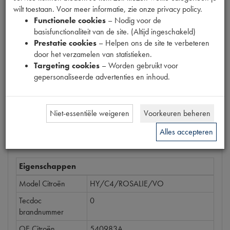
wilt toestaan. Voor meer informatie, zie onze privacy policy.
1903004
Functionele cookies
– Nodig voor de
basisfunctionaliteit van de site. (Altijd ingeschakeld)
Prijs
Prestatie cookies
– Helpen ons de site te verbeteren
€
9
,
72
(
€
8
,
03
excl. btw
)
door het verzamelen van statistieken.
Targeting cookies
– Worden gebruikt voor
Bestel
gepersonaliseerde advertenties en inhoud.
Niet-essentiële weigeren
Voorkeuren beheren
Specificaties
Omschrijving
Alles accepteren
Eigenschappen
Model Citroën
HY/C4/ROSALIE/VO
Tecdoc
0
brandnummer
OE Citroën
540983A