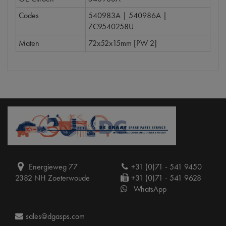
Codes
540983A | 540986A |
ZC9540258U
Maten
72x52x15mm [PW 2]
Energieweg 77
+31 (0)71 - 541 9450
2382 NH Zoeterwoude
+31 (0)71 - 541 9628
WhatsApp
sales@dgasps.com