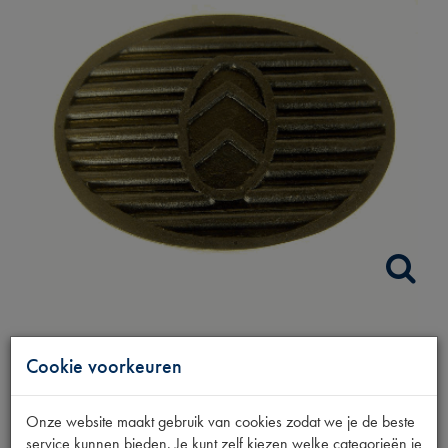
PEDAALRUBBER
Cookie voorkeuren
OVAAL
Onze website maakt gebruik van cookies zodat we je de beste
service kunnen bieden. Je kunt zelf kiezen welke categorieën je
Productnummer