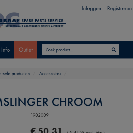
Inloggen
Registreren
 Info
Outlet
ersele producten
Accessoires
-
SLINGER CHROOM
1902009
€
50
,
31
(
€
41
,
58
excl. btw
)