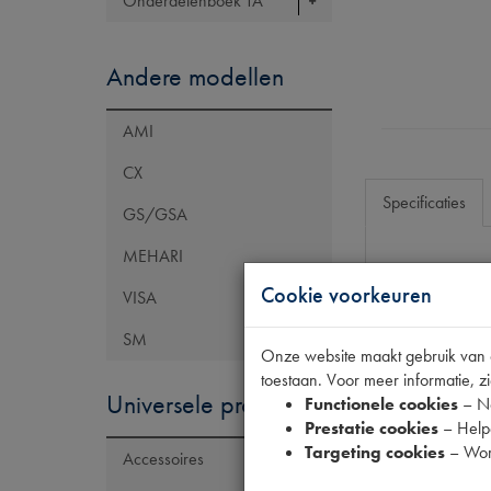
Onderdelenboek TA
Andere modellen
AMI
CX
Specificaties
GS/GSA
MEHARI
Eigenschap
Cookie voorkeuren
VISA
Model Citroën
SM
Onze website maakt gebruik van co
OE Citroën
toestaan. Voor meer informatie, zi
Codes
Universele producten
Functionele cookies
– No
Prestatie cookies
– Helpe
Maten
Targeting cookies
– Wor
Accessoires