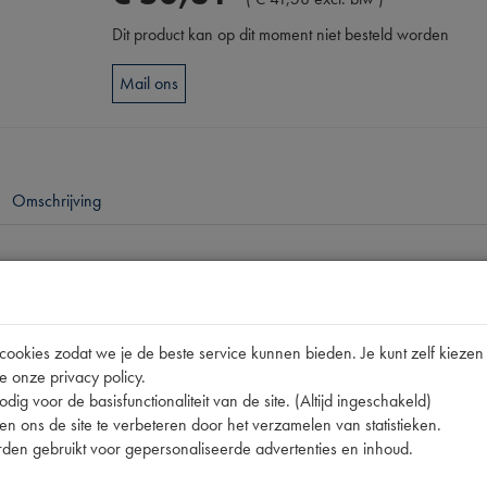
Dit product kan op dit moment niet besteld worden
Mail ons
Omschrijving
pen
DS 12/72-
okies zodat we je de beste service kunnen bieden. Je kunt zelf kiezen 
DX961-23B
e onze privacy policy.
C031H | DX 961-23B | DX961-23B | DX96123B
dig voor de basisfunctionaliteit van de site. (Altijd ingeschakeld)
n ons de site te verbeteren door het verzamelen van statistieken.
[PW 4]
den gebruikt voor gepersonaliseerde advertenties en inhoud.