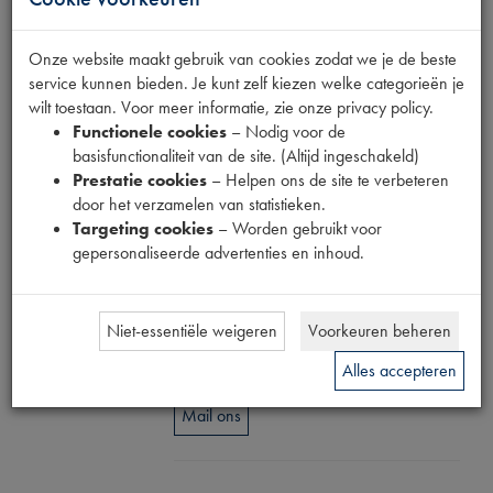
STICKERSET
CHARLESTON
Onze website maakt gebruik van cookies zodat we je de beste
service kunnen bieden. Je kunt zelf kiezen welke categorieën je
ROOD
wilt toestaan. Voor meer informatie, zie onze privacy policy.
Functionele cookies
– Nodig voor de
basisfunctionaliteit van de site. (Altijd ingeschakeld)
Productnummer
Prestatie cookies
– Helpen ons de site te verbeteren
1890021
door het verzamelen van statistieken.
Targeting cookies
– Worden gebruikt voor
Prijs
gepersonaliseerde advertenties en inhoud.
€
107
,
57
(
€
88
,
90
excl.
btw
)
Niet-essentiële weigeren
Voorkeuren beheren
Dit product kan op dit moment niet besteld
worden
Alles accepteren
Mail ons