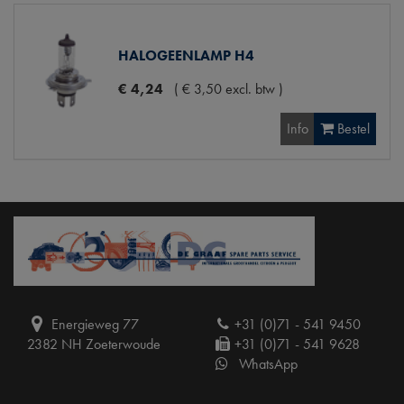
HALOGEENLAMP H4
€
4
,
24
(
€
3
,
50
excl. btw
)
Info
Bestel
Energieweg 77
+31 (0)71 - 541 9450
2382 NH Zoeterwoude
+31 (0)71 - 541 9628
WhatsApp