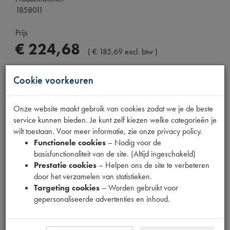
1858011
Prijs
€
224
,
68
(
€
185
,
69
excl. btw
)
Dit product kan op dit moment niet besteld worden
Cookie voorkeuren
Mail ons
Onze website maakt gebruik van cookies zodat we je de beste
service kunnen bieden. Je kunt zelf kiezen welke categorieën je
wilt toestaan. Voor meer informatie, zie onze privacy policy.
Functionele cookies
– Nodig voor de
Specificaties
Omschrijving
basisfunctionaliteit van de site. (Altijd ingeschakeld)
Prestatie cookies
– Helpen ons de site te verbeteren
door het verzamelen van statistieken.
Eigenschappen
Targeting cookies
– Worden gebruikt voor
gepersonaliseerde advertenties en inhoud.
Model Citroën
2CV/HY
Tecdoc
1554110015