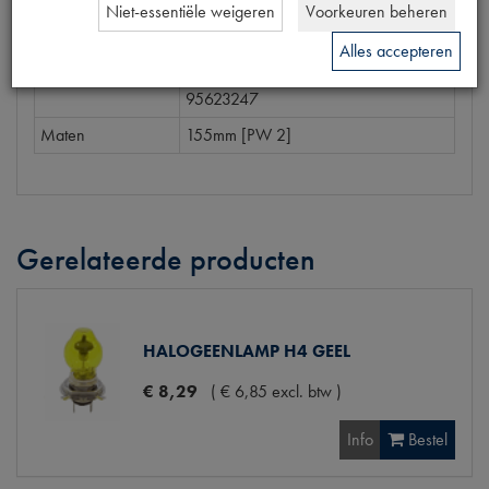
artikelnummer
Niet-essentiële weigeren
Voorkeuren beheren
OE Citroën
95623247
Alles accepteren
Codes
1850011 | 782600 | 82600 |
95623247
Maten
155mm [PW 2]
Gerelateerde producten
HALOGEENLAMP H4 GEEL
€
8
,
29
(
€
6
,
85
excl. btw
)
Info
Bestel