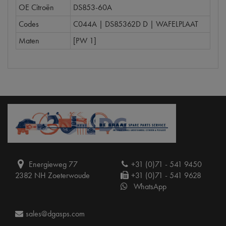
OE Citroën
DS853-60A
Codes
C044A | DS85362D D | WAFELPLAAT
Maten
[PW 1]
Energieweg 77
+31 (0)71 - 541 9450
2382 NH Zoeterwoude
+31 (0)71 - 541 9628
WhatsApp
sales@dgasps.com