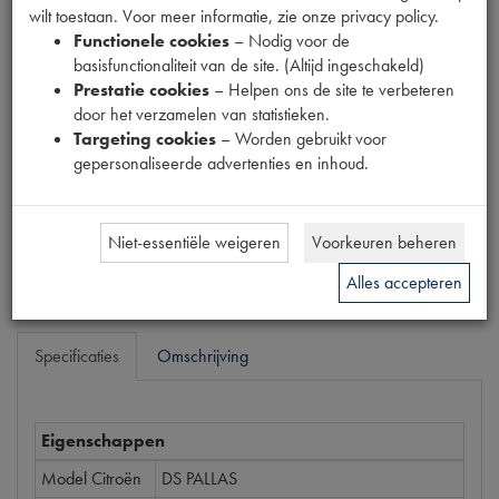
wilt toestaan. Voor meer informatie, zie onze privacy policy.
Fabrikant
Functionele cookies
– Nodig voor de
basisfunctionaliteit van de site. (Altijd ingeschakeld)
Productnummer
Prestatie cookies
– Helpen ons de site te verbeteren
1740584
door het verzamelen van statistieken.
Targeting cookies
– Worden gebruikt voor
Prijs
gepersonaliseerde advertenties en inhoud.
€
188
,
87
(
€
156
,
09
excl. btw
)
Bestel
Niet-essentiële weigeren
Voorkeuren beheren
Alles accepteren
Specificaties
Omschrijving
Eigenschappen
Model Citroën
DS PALLAS