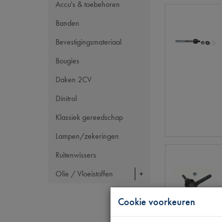
Accu's & toebehoren
Banden
Bevestigingsmateriaal
Bougies
Daken 2CV
Dinitrol
Klassiek gereedschap
Lampen/zekeringen
Ruitenwissers
Olie / Vloeistoffen
Cookie voorkeuren