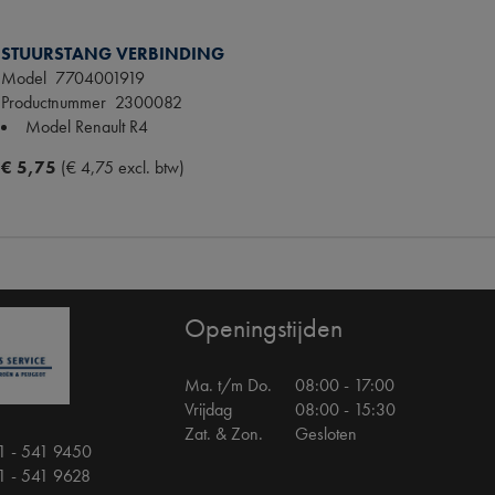
STUURSTANG VERBINDING
Model
7704001919
Productnummer
2300082
Model Renault
R4
€ 5,75
(€ 4,75 excl. btw)
Openingstijden
Ma. t/m Do.
08:00 - 17:00
Vrijdag
08:00 - 15:30
Zat. & Zon.
Gesloten
1 - 541 9450
1 - 541 9628