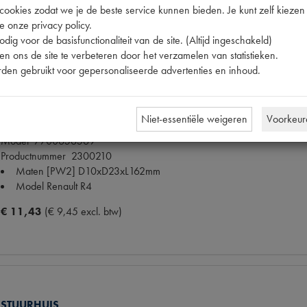
Model Renault
R4
okies zodat we je de beste service kunnen bieden. Je kunt zelf kiezen 
e onze privacy policy.
€ 11,13
(€ 9,20 excl. btw)
dig voor de basisfunctionaliteit van de site. (Altijd ingeschakeld)
n ons de site te verbeteren door het verzamelen van statistieken.
den gebruikt voor gepersonaliseerde advertenties en inhoud.
Niet-essentiële weigeren
Voorkeur
STUURHUISHOES HARMONICA
Model
7700656569
Productnummer
2300210
Maten
[PW2] D10xD23xL162mm
Model Renault
R4
€ 11,43
(€ 9,45 excl. btw)
STUURHUIS