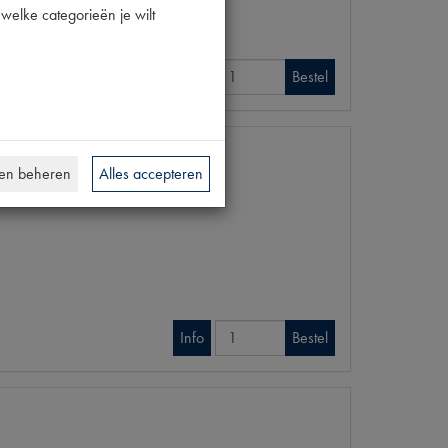
welke categorieën je wilt
Info
Bestel
en beheren
Alles accepteren
Info
Bestel