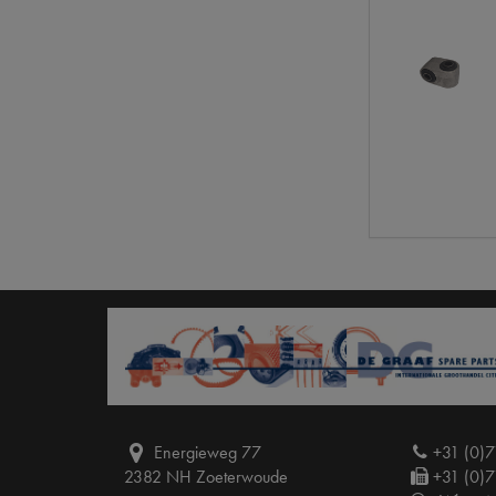
Energieweg 77
+31 (0)7
2382 NH Zoeterwoude
+31 (0)7