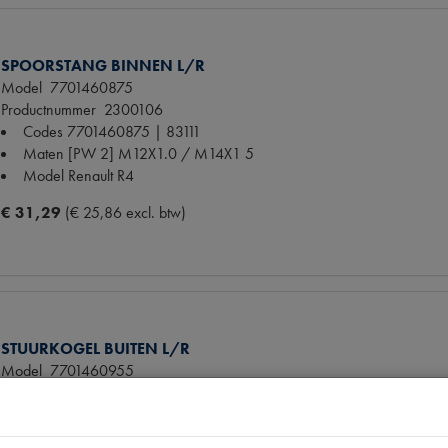
SPOORSTANG BINNEN L/R
Model
7701460875
Productnummer
2300106
Codes
7701460875 | 83111
Maten
[PW 2] M12X1.0 / M14X1 5
Model Renault
R4
€ 31,29
(€ 25,86 excl. btw)
STUURKOGEL BUITEN L/R
Model
7701460955
Productnummer
2300105
Codes
7701460955 | 83110
Maten
[PW 2] M14 X 1 5