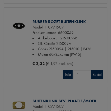
RUBBER ROZET BUITENKLINK
Model
11CV/15CV
Productnummer
6600059
Artikelcode JF
215.009-R
OE Citroën
215009A
Codes
215009A | 215010 | P426
Maten
60x35x5mm [PW 5]
€ 2,32
(€ 1,92 excl. btw)
Info
Bestel
BUITENKLINK BEV. PLAATJE/MOER
Model
11CV/15CV