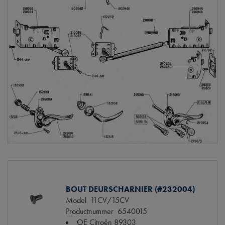
BOUT DEURSCHARNIER (#232004)
Model
11CV/15CV
Productnummer
6540015
OE Citroën
89303