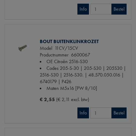
Info
Bestel
BOUT BUITENKLINKROZET
Model
11CV/15CV
Productnummer
6600067
OE Citroën
2516-S30
Codes
205-S-30 | 205-S30 | 205S30 |
2516-S30 | 2516-S30. | 48.570.050.016 |
6740179 | P426
Maten
M5x16 [PW 8/10]
€ 2,55
(€ 2,11 excl. btw)
Info
Bestel