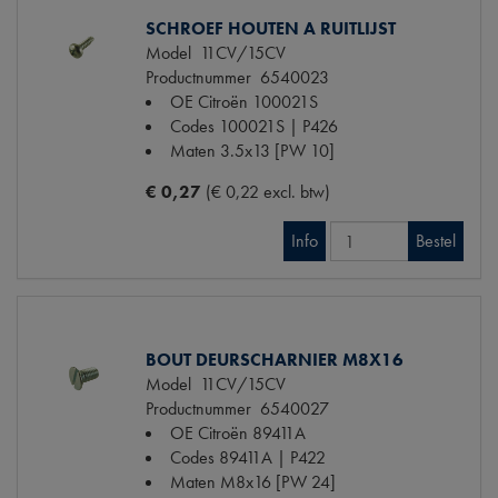
SCHROEF HOUTEN A RUITLIJST
Model
11CV/15CV
Productnummer
6540023
OE Citroën
100021S
Codes
100021S | P426
Maten
3.5x13 [PW 10]
€ 0,27
(€ 0,22 excl. btw)
Info
Bestel
BOUT DEURSCHARNIER M8X16
Model
11CV/15CV
Productnummer
6540027
OE Citroën
89411A
Codes
89411A | P422
Maten
M8x16 [PW 24]