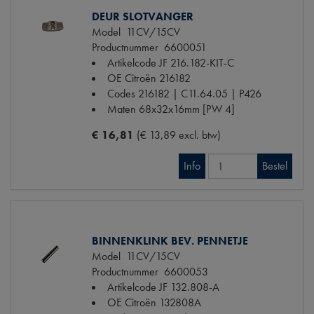
DEUR SLOTVANGER
Model
11CV/15CV
Productnummer
6600051
Artikelcode JF
216.182-KIT-C
OE Citroën
216182
Codes
216182 | C11.64.05 | P426
Maten
68x32x16mm [PW 4]
€ 16,81
(€ 13,89 excl. btw)
Info
Bestel
BINNENKLINK BEV. PENNETJE
Model
11CV/15CV
Productnummer
6600053
Artikelcode JF
132.808-A
OE Citroën
132808A