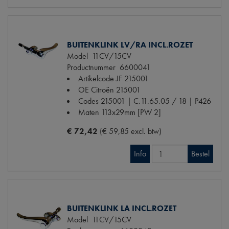
BUITENKLINK LV/RA INCL.ROZET
Model
11CV/15CV
Productnummer
6600041
Artikelcode JF
215001
OE Citroën
215001
Codes
215001 | C.11.65.05 / 18 | P426
Maten
113x29mm [PW 2]
€ 72,42
(€ 59,85 excl. btw)
Info
Bestel
BUITENKLINK LA INCL.ROZET
Model
11CV/15CV