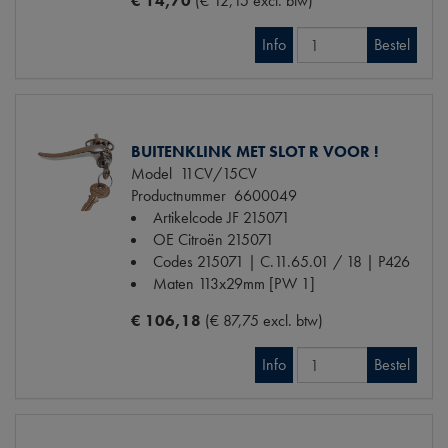
€ 14,70
(€ 12,15 excl. btw)
Info
Bestel
BUITENKLINK MET SLOT R VOOR !
Model
11CV/15CV
Productnummer
6600049
Artikelcode JF
215071
OE Citroën
215071
Codes
215071 | C.11.65.01 / 18 | P426
Maten
113x29mm [PW 1]
€ 106,18
(€ 87,75 excl. btw)
Info
Bestel