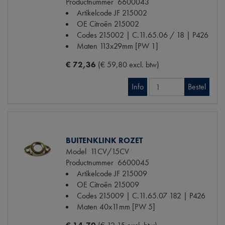
Productnummer
6600043
Artikelcode JF
215002
OE Citroën
215002
Codes
215002 | C.11.65.06 / 18 | P426
Maten
113x29mm [PW 1]
€ 72,36
(€ 59,80 excl. btw)
Info
Bestel
BUITENKLINK ROZET
Model
11CV/15CV
Productnummer
6600045
Artikelcode JF
215009
OE Citroën
215009
Codes
215009 | C.11.65.07 182 | P426
Maten
40x11mm [PW 5]