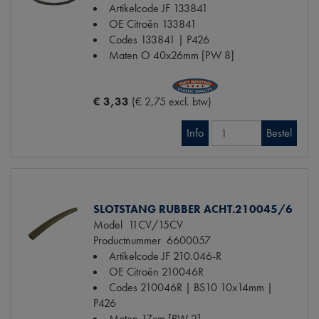
Artikelcode JF
133841
OE Citroën
133841
Codes
133841 | P426
Maten
O 40x26mm [PW 8]
€ 3,33
(€ 2,75 excl. btw)
Info
Bestel
SLOTSTANG RUBBER ACHT.210045/6
Model
11CV/15CV
Productnummer
6600057
Artikelcode JF
210.046-R
OE Citroën
210046R
Codes
210046R | BS10 10x14mm |
P426
Maten
17cm [PW 2]