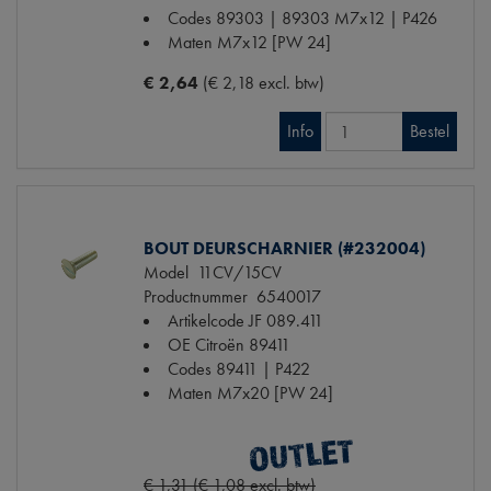
Codes
89303 | 89303 M7x12 | P426
Maten
M7x12 [PW 24]
€ 2,64
(€ 2,18 excl. btw)
Info
Bestel
BOUT DEURSCHARNIER (#232004)
Model
11CV/15CV
Productnummer
6540017
Artikelcode JF
089.411
OE Citroën
89411
Codes
89411 | P422
Maten
M7x20 [PW 24]
€ 1,31 (€ 1,08 excl. btw)