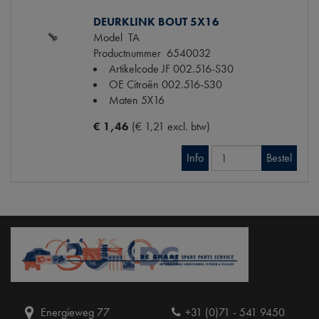
DEURKLINK BOUT 5X16
Model
TA
Productnummer
6540032
Artikelcode JF
002.516-S30
OE Citroën
002.516-S30
Maten
5X16
€ 1,46
(€ 1,21 excl. btw)
Info
Bestel
Energieweg 77
+31 (0)71 - 541 9450