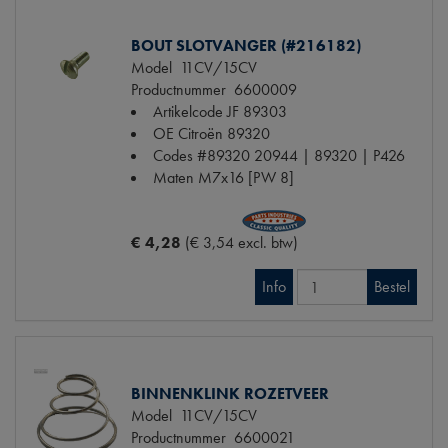
BOUT SLOTVANGER (#216182)
Model
11CV/15CV
Productnummer
6600009
Artikelcode JF
89303
OE Citroën
89320
Codes
#89320 20944 | 89320 | P426
Maten
M7x16 [PW 8]
€ 4,28
(€ 3,54 excl. btw)
Info
Bestel
BINNENKLINK ROZETVEER
Model
11CV/15CV
Productnummer
6600021