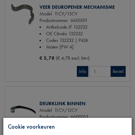
VEER DEUROPENER MECHANISME
Model
11CV/15CV
Productnummer
6600011
Artikelcode JF
132232
OE Citroën
132232
Codes
132232 | P426
Maten
[PW 4]
€ 5,78
(€ 4,78 excl. btw)
Info
Bestel
DEURKLINK BINNEN
Model
11CV/15CV
Productnummer
6600013
Artikelcode JF
132513
Cookie voorkeuren
OE Citroën
132513