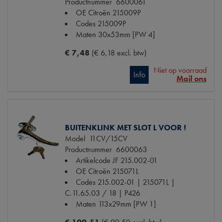
Productnummer
6600061
OE Citroën
215009P
Codes
215009P
Maten
30x53mm [PW 4]
€ 7,48
(€ 6,18 excl. btw)
Niet op voorraad
Info
Mail ons
BUITENKLINK MET SLOT L VOOR !
Model
11CV/15CV
Productnummer
6600063
Artikelcode JF
215.002-01
OE Citroën
215071L
Codes
215.002-01 | 215071L |
C.11.65.03 / 18 | P426
Maten
113x29mm [PW 1]