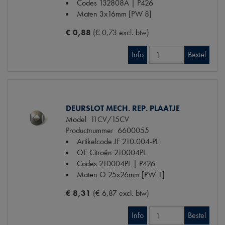
Codes
132808A | P426
Maten
3x16mm [PW 8]
€ 0,88
(€ 0,73 excl. btw)
Info
Bestel
DEURSLOT MECH. REP. PLAATJE
Model
11CV/15CV
Productnummer
6600055
Artikelcode JF
210.004-PL
OE Citroën
210004PL
Codes
210004PL | P426
Maten
O 25x26mm [PW 1]
€ 8,31
(€ 6,87 excl. btw)
Info
Bestel