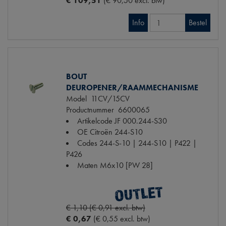
€ 109,51
(€ 90,50 excl. btw)
Info
Bestel
BOUT
DEUROPENER/RAAMMECHANISME
Model
11CV/15CV
Productnummer
6600065
Artikelcode JF
000.244-S30
OE Citroën
244-S10
Codes
244-S-10 | 244-S10 | P422 |
P426
Maten
M6x10 [PW 28]
€ 1,10 (€ 0,91 excl. btw)
€ 0,67
(€ 0,55 excl. btw)