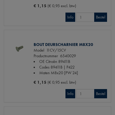
€ 1,15
(€ 0,95 excl. btw)
Info
Bestel
BOUT DEURSCHARNIER M8X20
Model
11CV/15CV
Productnummer
6540029
OE Citroën
89411B
Codes
89411B | P422
Maten
M8x20 [PW 24]
€ 1,15
(€ 0,95 excl. btw)
Info
Bestel