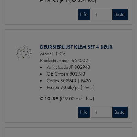
€ 16,53
(€ 13,66 excl. btw)
Info
Bestel
DEURSIERLIJST KLEM SET 4 DEUR
Model
11CV
Productnummer
6540021
Artikelcode JF
802943
OE Citroën
802943
Codes
802943 | P426
Maten
20 stk/pc [PW 1]
€ 10,89
(€ 9,00 excl. btw)
Info
Bestel