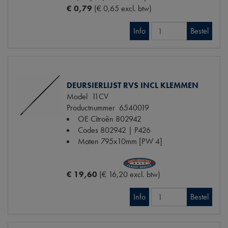
€ 0,79
(€ 0,65 excl. btw)
Info
Bestel
DEURSIERLIJST RVS INCL KLEMMEN
Model
11CV
Productnummer
6540019
OE Citroën
802942
Codes
802942 | P426
Maten
795x10mm [PW 4]
€ 19,60
(€ 16,20 excl. btw)
Info
Bestel