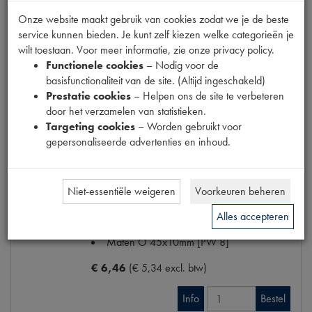
Codes
132513 | Handle plain | P426
Onze website maakt gebruik van cookies zodat we je de beste
Maten
108mm [PW 4]
service kunnen bieden. Je kunt zelf kiezen welke categorieën je
€ 18,67
(€ 15,43 excl. btw)
wilt toestaan. Voor meer informatie, zie onze privacy policy.
Functionele cookies
– Nodig voor de
Info
Bestel
basisfunctionaliteit van de site. (Altijd ingeschakeld)
Prestatie cookies
– Helpen ons de site te verbeteren
door het verzamelen van statistieken.
Targeting cookies
– Worden gebruikt voor
gepersonaliseerde advertenties en inhoud.
ROZET BINNENKLINK/RAAMSLINGER
Model
11CV/15CV
Productnummer
6600019
Niet-essentiële weigeren
Voorkeuren beheren
Artikelcode JF
132.808-KIT-A
OE Citroën
132808
Alles accepteren
Codes
132808 | P426
Maten
O 45x10mm [PW 8]
€ 6,46
(€ 5,34 excl. btw)
Info
Bestel