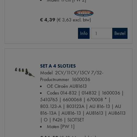
€ 4,39
(€ 3,63 excl. btw)
Info
Bestel
SET A 4 SLOTJES
Model
2CV/11CV/15CV 7/52-
Productnummer
1600036
OE Citroën
AU81613
Codes
014-832 | 014832 | 1600036 |
5410765 | 6600068 | 670008 * |
803.123-A | 803123A | AU 816-13 | AU
816-13A | AU816-13 | AU81613 | AU86113
| O | P426 | SLOTSET
Maten
[PW 1]