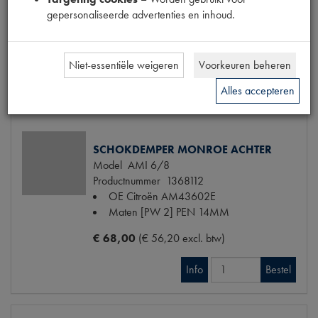
Productnummer
1740050
gepersonaliseerde advertenties en inhoud.
OE Citroën
AZ42794A
€ 104,60
(€ 86,45 excl. btw)
Niet-essentiële weigeren
Voorkeuren beheren
Info
Bestel
Alles accepteren
SCHOKDEMPER MONROE ACHTER
Model
AMI 6/8
Productnummer
1368112
OE Citroën
AM43602E
Maten
[PW 2] PEN 14MM
€ 68,00
(€ 56,20 excl. btw)
Info
Bestel