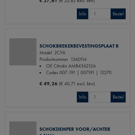
€ 27,61
(€ 22,82 excl. btw)
Info
Bestel
SCHOKBREKERBEVESTINGSPLAAT R
Model
2CV6
Productnummer
1360114
OE Citroën
AMB436215A
Codes
007-191 | 007191 | 12270
€ 49,26
(€ 40,71 excl. btw)
Info
Bestel
SCHOKDEMPER VOOR/ACHTER