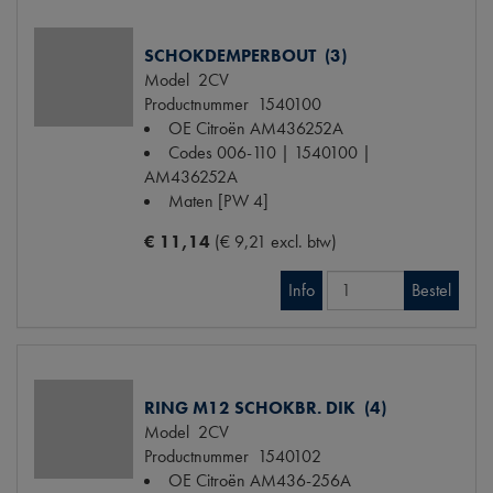
SCHOKDEMPERBOUT (3)
Model
2CV
Productnummer
1540100
OE Citroën
AM436252A
Codes
006-110 | 1540100 |
AM436252A
Maten
[PW 4]
€ 11,14
(€ 9,21 excl. btw)
Info
Bestel
RING M12 SCHOKBR. DIK (4)
Model
2CV
Productnummer
1540102
OE Citroën
AM436-256A