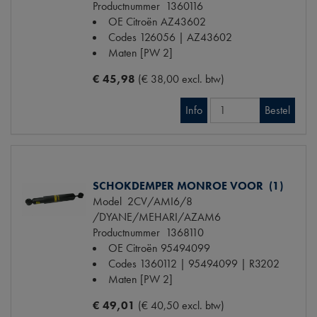
Productnummer
1360116
OE Citroën
AZ43602
Codes
126056 | AZ43602
Maten
[PW 2]
€ 45,98
(€ 38,00 excl. btw)
Info
Bestel
SCHOKDEMPER MONROE VOOR (1)
Model
2CV/AMI6/8
/DYANE/MEHARI/AZAM6
Productnummer
1368110
OE Citroën
95494099
Codes
1360112 | 95494099 | R3202
Maten
[PW 2]
€ 49,01
(€ 40,50 excl. btw)