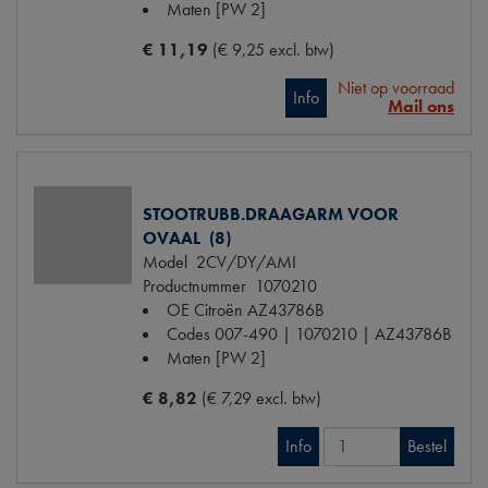
Maten
[PW 2]
€ 11,19
(€ 9,25 excl. btw)
Niet op voorraad
Info
Mail ons
STOOTRUBB.DRAAGARM VOOR
OVAAL (8)
Model
2CV/DY/AMI
Productnummer
1070210
OE Citroën
AZ43786B
Codes
007-490 | 1070210 | AZ43786B
Maten
[PW 2]
€ 8,82
(€ 7,29 excl. btw)
Info
Bestel