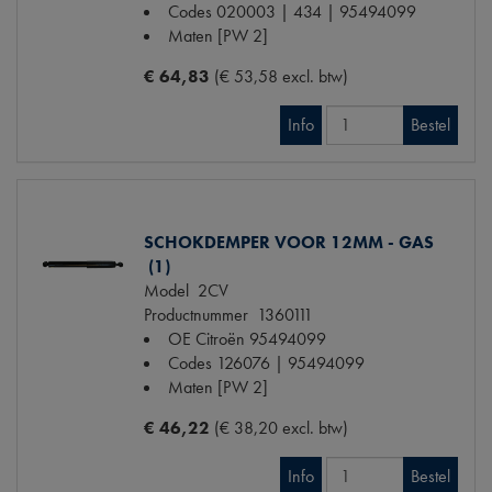
Codes
020003 | 434 | 95494099
Maten
[PW 2]
€ 64,83
(€ 53,58 excl. btw)
Info
Bestel
SCHOKDEMPER VOOR 12MM - GAS
(1)
Model
2CV
Productnummer
1360111
OE Citroën
95494099
Codes
126076 | 95494099
Maten
[PW 2]
€ 46,22
(€ 38,20 excl. btw)
Info
Bestel