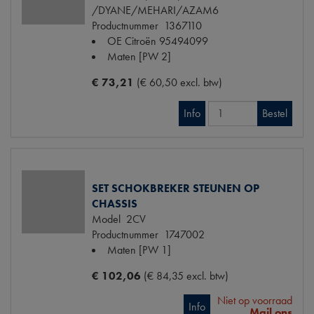
/DYANE/MEHARI/AZAM6
Productnummer
1367110
OE Citroën
95494099
Maten
[PW 2]
€ 73,21
(€ 60,50 excl. btw)
Info
Bestel
SET SCHOKBREKER STEUNEN OP
CHASSIS
Model
2CV
Productnummer
1747002
Maten
[PW 1]
€ 102,06
(€ 84,35 excl. btw)
Niet op voorraad
Info
Mail ons