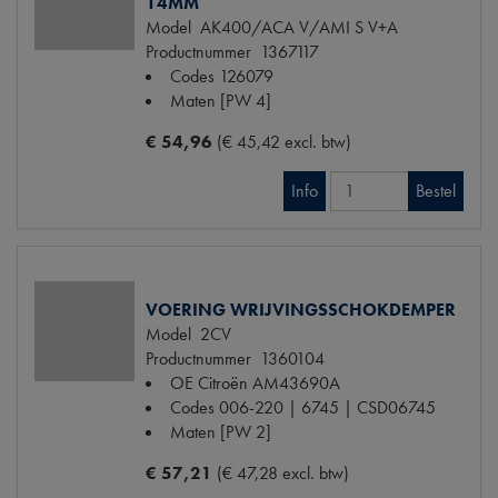
14MM
Model
AK400/ACA V/AMI S V+A
Productnummer
1367117
Codes
126079
Maten
[PW 4]
€ 54,96
(€ 45,42 excl. btw)
Info
Bestel
VOERING WRIJVINGSSCHOKDEMPER
Model
2CV
Productnummer
1360104
OE Citroën
AM43690A
Codes
006-220 | 6745 | CSD06745
Maten
[PW 2]
€ 57,21
(€ 47,28 excl. btw)