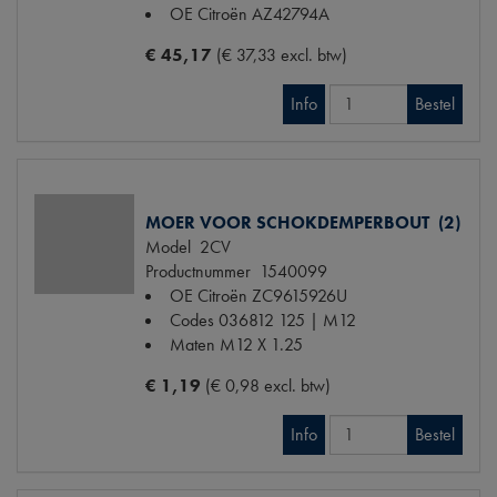
OE Citroën
AZ42794A
€ 45,17
(€ 37,33 excl. btw)
Info
Bestel
MOER VOOR SCHOKDEMPERBOUT (2)
Model
2CV
Productnummer
1540099
OE Citroën
ZC9615926U
Codes
036812 125 | M12
Maten
M12 X 1.25
€ 1,19
(€ 0,98 excl. btw)
Info
Bestel