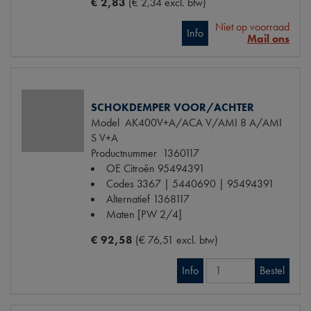
€ 2,83
(€ 2,34 excl. btw)
Niet op voorraad
Info
Mail ons
SCHOKDEMPER VOOR/ACHTER
Model
AK400V+A/ACA V/AMI 8 A/AMI
S V+A
Productnummer
1360117
OE Citroën
95494391
Codes
3367 | 5440690 | 95494391
Alternatief
1368117
Maten
[PW 2/4]
€ 92,58
(€ 76,51 excl. btw)
Info
Bestel