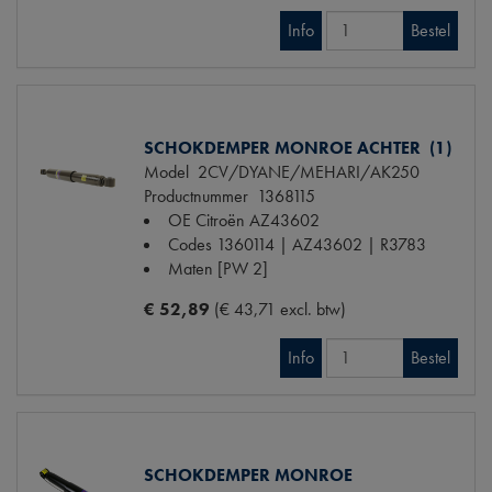
Info
Bestel
SCHOKDEMPER MONROE ACHTER (1)
Model
2CV/DYANE/MEHARI/AK250
Productnummer
1368115
OE Citroën
AZ43602
Codes
1360114 | AZ43602 | R3783
Maten
[PW 2]
€ 52,89
(€ 43,71 excl. btw)
Info
Bestel
SCHOKDEMPER MONROE