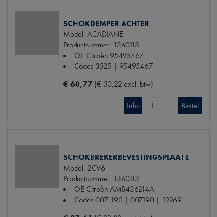
SCHOKDEMPER ACHTER
Model
ACADIANE
Productnummer
1360118
OE Citroën
95495467
Codes
3525 | 95495467
€ 60,77
(€ 50,22 excl. btw)
Info
Bestel
SCHOKBREKERBEVESTINGSPLAAT L
Model
2CV6
Productnummer
1360113
OE Citroën
AMB436214A
Codes
007-190 | 007190 | 12269