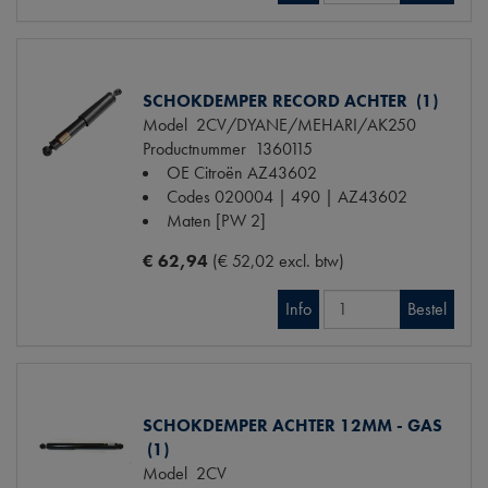
SCHOKDEMPER RECORD ACHTER (1)
Model
2CV/DYANE/MEHARI/AK250
Productnummer
1360115
OE Citroën
AZ43602
Codes
020004 | 490 | AZ43602
Maten
[PW 2]
€ 62,94
(€ 52,02 excl. btw)
Info
Bestel
SCHOKDEMPER ACHTER 12MM - GAS
(1)
Model
2CV