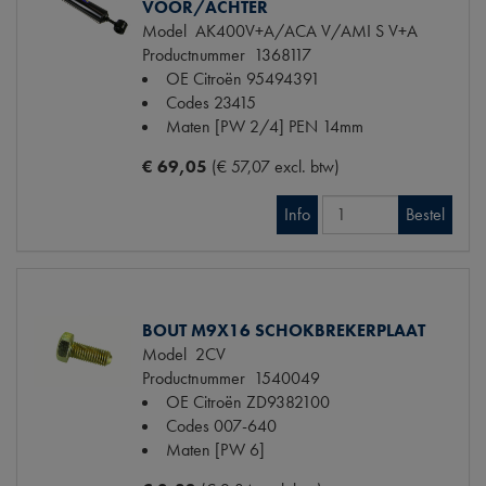
VOOR/ACHTER
Model
AK400V+A/ACA V/AMI S V+A
Productnummer
1368117
OE Citroën
95494391
Codes
23415
Maten
[PW 2/4] PEN 14mm
€ 69,05
(€ 57,07 excl. btw)
Info
Bestel
BOUT M9X16 SCHOKBREKERPLAAT
Model
2CV
Productnummer
1540049
OE Citroën
ZD9382100
Codes
007-640
Maten
[PW 6]