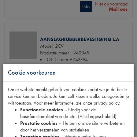
Niet op voorraad
Info
Mail ons
AANSLAGRUBBERBEVESTIGING L.A
Model
2CV
Productnummer
1740049
OE Citroën
AZ42794
Codes
006-040 | 006040
Cookie voorkeuren
€ 104,60
(€ 86,45 excl. btw)
Onze website maakt gebruik van cookies zodat we je de beste
Info
Bestel
service kunnen bieden. Je kunt zelf kiezen welke categorieën je
wilt toestaan. Voor meer informatie, zie onze privacy policy.
Functionele cookies
– Nodig voor de
basisfunctionaliteit van de site. (Altijd ingeschakeld)
Prestatie cookies
– Helpen ons de site te verbeteren
AANSLAGRUBBERBEVESTIGING R.A
door het verzamelen van statistieken.
Model
2CV
Targeting cookies
– Worden gebruikt voor