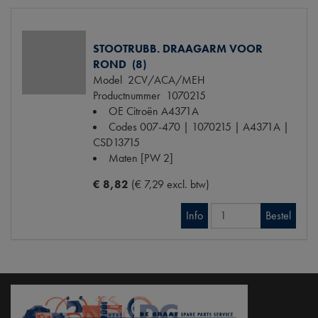
STOOTRUBB. DRAAGARM VOOR
ROND (8)
Model
2CV/ACA/MEH
Productnummer
1070215
OE Citroën
A4371A
Codes
007-470 | 1070215 | A4371A |
CSD13715
Maten
[PW 2]
€ 8,82
(€ 7,29 excl. btw)
Info
Bestel