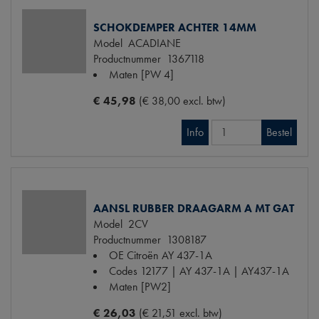
SCHOKDEMPER ACHTER 14MM
Model
ACADIANE
Productnummer
1367118
Maten
[PW 4]
€ 45,98
(€ 38,00 excl. btw)
Info
Bestel
AANSL RUBBER DRAAGARM A MT GAT
Model
2CV
Productnummer
1308187
OE Citroën
AY 437-1A
Codes
12177 | AY 437-1A | AY437-1A
Maten
[PW2]
€ 26,03
(€ 21,51 excl. btw)