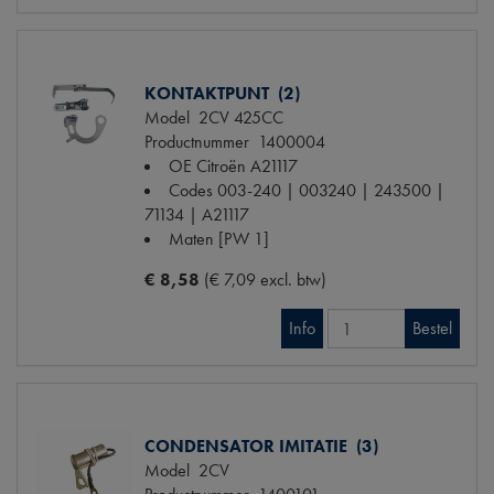
KONTAKTPUNT (2)
Model
2CV 425CC
Productnummer
1400004
OE Citroën
A21117
Codes
003-240 | 003240 | 243500 |
71134 | A21117
Maten
[PW 1]
€ 8,58
(€ 7,09 excl. btw)
Info
Bestel
CONDENSATOR IMITATIE (3)
Model
2CV