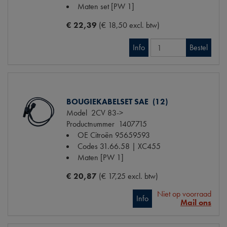
Maten
set [PW 1]
€ 22,39
(€ 18,50 excl. btw)
Info
Bestel
BOUGIEKABELSET SAE (12)
Model
2CV 83->
Productnummer
1407715
OE Citroën
95659593
Codes
31.66.58 | XC455
Maten
[PW 1]
€ 20,87
(€ 17,25 excl. btw)
Niet op voorraad
Info
Mail ons