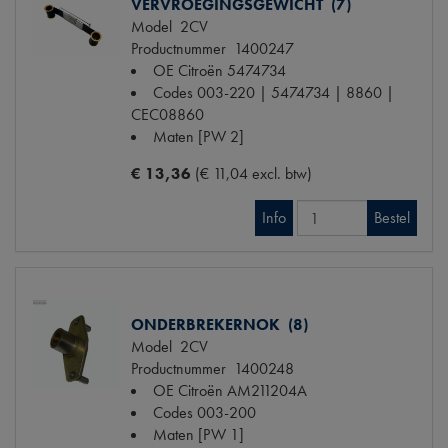
VERVROEGINGSGEWICHT (7)
Model
2CV
Productnummer
1400247
OE Citroën
5474734
Codes
003-220 | 5474734 | 8860 |
CEC08860
Maten
[PW 2]
€ 13,36
(€ 11,04 excl. btw)
Info
Bestel
ONDERBREKERNOK (8)
Model
2CV
Productnummer
1400248
OE Citroën
AM211204A
Codes
003-200
Maten
[PW 1]