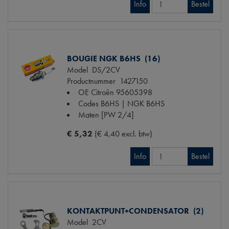
Info
Bestel
BOUGIE NGK B6HS (16)
Model
DS/2CV
Productnummer
1427150
OE Citroën
95605398
Codes
B6HS | NGK B6HS
Maten
[PW 2/4]
€ 5,32
(€ 4,40 excl. btw)
Info
Bestel
KONTAKTPUNT+CONDENSATOR (2)
Model
2CV