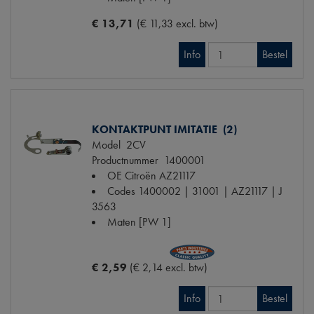
€ 13,71
(€ 11,33 excl. btw)
Info
Bestel
KONTAKTPUNT IMITATIE (2)
Model
2CV
Productnummer
1400001
OE Citroën
AZ21117
Codes
1400002 | 31001 | AZ21117 | J
3563
Maten
[PW 1]
€ 2,59
(€ 2,14 excl. btw)
Info
Bestel