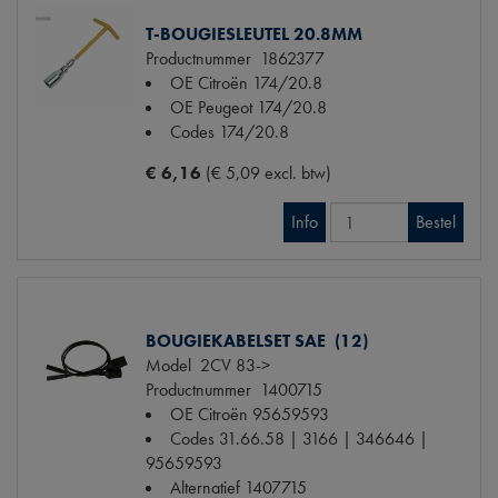
T-BOUGIESLEUTEL 20.8MM
Productnummer
1862377
OE Citroën
174/20.8
OE Peugeot
174/20.8
Codes
174/20.8
€ 6,16
(€ 5,09 excl. btw)
Info
Bestel
BOUGIEKABELSET SAE (12)
Model
2CV 83->
Productnummer
1400715
OE Citroën
95659593
Codes
31.66.58 | 3166 | 346646 |
95659593
Alternatief
1407715