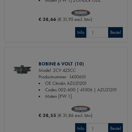
Maten
[PW 1] ZONDER OLIE
€ 38,66
(€ 31,95 excl. btw)
Info
Bestel
BOBINE 6 VOLT (10)
Model
2CV 425CC
Productnummer
1400601
OE Citroën
AZU21201
Codes
002-600 | 41006 | AZU21201
Maten
[PW 1]
€ 38,55
(€ 31,86 excl. btw)
Info
Bestel