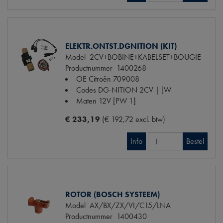
ELEKTR.ONTST.DGNITION (KIT)
Model
2CV+BOBINE+KABELSET+BOUGIE
Productnummer
1400268
OE Citroën
709008
Codes
DG-NITION 2CV | [W
Maten
12V [PW 1]
€ 233,19
(€ 192,72 excl. btw)
Info
Bestel
ROTOR (BOSCH SYSTEEM)
Model
AX/BX/ZX/VI/C15/LNA
Productnummer
1400430