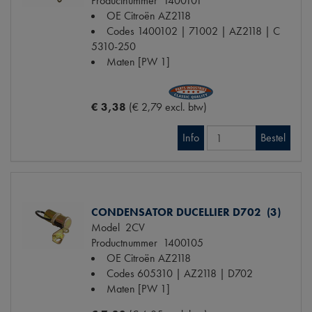
Productnummer
1400101
OE Citroën
AZ2118
Codes
1400102 | 71002 | AZ2118 | C
5310-250
Maten
[PW 1]
€ 3,38
(€ 2,79 excl. btw)
Info
Bestel
CONDENSATOR DUCELLIER D702 (3)
Model
2CV
Productnummer
1400105
OE Citroën
AZ2118
Codes
605310 | AZ2118 | D702
Maten
[PW 1]