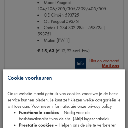
Model Peugeot
104/106/205/305/309/405/505
OE Citroën
593725
OE Peugeot
593751
Codes
1 234 332 285 | 593725 |
593751
Maten
[PW 1]
€ 15,63
(€ 12,92 excl. btw)
Niet op voorraad
Info
Mail ons
Cookie voorkeuren
Onze website maakt gebruik van cookies zodat we je de beste
BOUGIE CHAMPION L 87 YC
service kunnen bieden. Je kunt zelf kiezen welke categorieën je
Model
2CV
wilt toestaan. Voor meer informatie, zie onze privacy policy.
Productnummer
1420287
Functionele cookies
– Nodig voor de
OE Citroën
59626C
basisfunctionaliteit van de site. (Altijd ingeschakeld)
Codes
59626C | 95619040 | C42S |
Prestatie cookies
– Helpen ons de site te verbeteren
L87YC