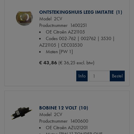
ONTSTEKINGSHUIS LEEG IMITATIE (1)
Model
2CV
Productnummer
1400251
OE Citroën
AZ21105
Codes
002-762 | 002762 | 3530 |
AZ21105 | CEC03530
Maten
[PW 1]
€ 43,86
(€ 36,25 excl. btw)
Info
Bestel
BOBINE 12 VOLT (10)
Model
2CV
Productnummer
1400600
OE Citroën
AZU21201