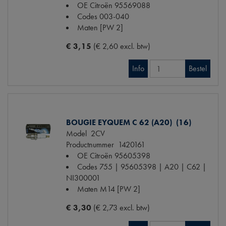
OE Citroën
95569088
Codes
003-040
Maten
[PW 2]
€ 3,15
(€ 2,60 excl. btw)
Info
Bestel
BOUGIE EYQUEM C 62 (A20) (16)
Model
2CV
Productnummer
1420161
OE Citroën
95605398
Codes
755 | 95605398 | A20 | C62 |
NI300001
Maten
M14 [PW 2]
€ 3,30
(€ 2,73 excl. btw)