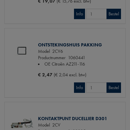
€ 19,07
(€ 15,76 excl. btw)
Info
Bestel
ONTSTEKINGSHUIS PAKKING
Model
2CV6
Productnummer
1060441
OE Citroën
AZ211-116
€ 2,47
(€ 2,04 excl. btw)
Info
Bestel
KONTAKTPUNT DUCELLIER D301
Model
2CV