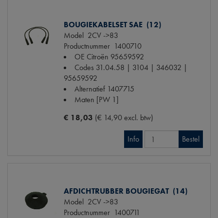
BOUGIEKABELSET SAE (12)
Model
2CV ->83
Productnummer
1400710
OE Citroën
95659592
Codes
31.04.58 | 3104 | 346032 |
95659592
Alternatief
1407715
Maten
[PW 1]
€ 18,03
(€ 14,90 excl. btw)
Info
Bestel
AFDICHTRUBBER BOUGIEGAT (14)
Model
2CV ->83
Productnummer
1400711