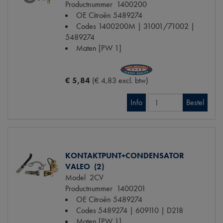
Productnummer
1400200
OE Citroën
5489274
Codes
1400200M | 31001/71002 |
5489274
Maten
[PW 1]
€ 5,84
(€ 4,83 excl. btw)
Info
Bestel
KONTAKTPUNT+CONDENSATOR
VALEO (2)
Model
2CV
Productnummer
1400201
OE Citroën
5489274
Codes
5489274 | 609110 | D218
Maten
[PW 1]