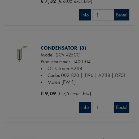
€ 7,32
(€ 6,05 excl. btw)
Info
Bestel
CONDENSATOR (3)
Model
2CV 425CC
Productnummer
1400104
OE Citroën
A2118
Codes
002-820 | 1196 | A2118 | D701
Maten
[PW 1]
€ 9,09
(€ 7,51 excl. btw)
Info
Bestel