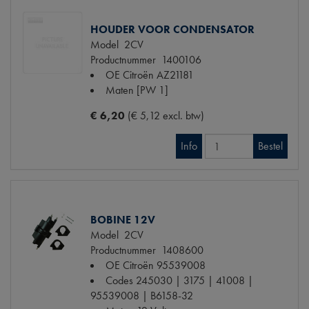
HOUDER VOOR CONDENSATOR
Model
2CV
Productnummer
1400106
OE Citroën
AZ21181
Maten
[PW 1]
€ 6,20
(€ 5,12 excl. btw)
Info
Bestel
BOBINE 12V
Model
2CV
Productnummer
1408600
OE Citroën
95539008
Codes
245030 | 3175 | 41008 |
95539008 | B6158-32