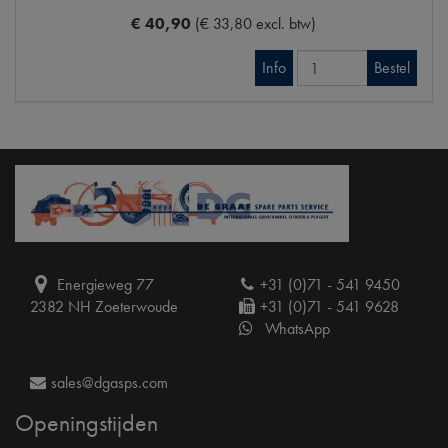
€ 40,90
(€ 33,80 excl. btw)
Info
Bestel
Energieweg 77
+31 (0)71 - 541 9450
2382 NH Zoeterwoude
+31 (0)71 - 541 9628
WhatsApp
sales@dgasps.com
Openingstijden