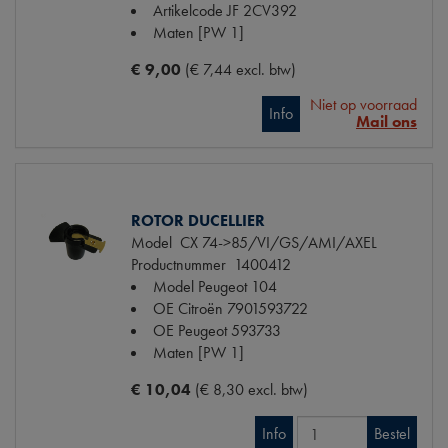
Artikelcode JF
2CV392
Maten
[PW 1]
€ 9,00
(€ 7,44 excl. btw)
Niet op voorraad
Info
Mail ons
ROTOR DUCELLIER
Model
CX 74->85/VI/GS/AMI/AXEL
Productnummer
1400412
Model Peugeot
104
OE Citroën
7901593722
OE Peugeot
593733
Maten
[PW 1]
€ 10,04
(€ 8,30 excl. btw)
Info
Bestel