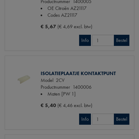
Productnummer
1400005
OE Citroën
AZ21117
Codes
AZ21117
€ 5,67
(€ 4,69 excl. btw)
Info
Bestel
ISOLATIEPLAATJE KONTAKTPUNT
Model
2CV
Productnummer
1400006
Maten
[PW 1]
€ 5,40
(€ 4,46 excl. btw)
Info
Bestel