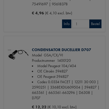
75491697 | 95618378
€ 4,96
(€ 4,10 excl. btw)
Info
Bestel
CONDENSATOR DUCELLIER D707
Model
GSA/CX/VI
Productnummer
1400120
Model Peugeot
104/404
OE Citroën
594827
OE Peugeot
594827
Codes
0.0334 FACET | 12211 30 003 |
2590251 | 3368EXDU609504 | 594827 |
665561 | 665561-663296 | D6308 |
D707
€ 12,22
(€ 10,10 excl. btw)