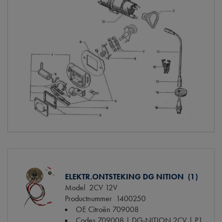
ELEKTR.ONTSTEKING DG NITION (1)
Model
2CV 12V
Productnummer
1400250
OE Citroën
709008
Codes
709008 | DG-NITION 2CV | P1