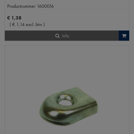
Productnummer
1600016
€
1
,
38
(
€
1
,
14
excl. btw
)
Info