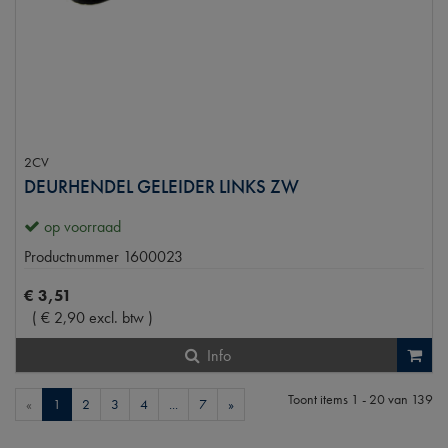
2CV
DEURHENDEL GELEIDER LINKS ZW
op voorraad
Productnummer
1600023
€
3
,
51
(
€
2
,
90
excl. btw
)
Info
Toont items
1 - 20
van
139
«
1
2
3
4
...
7
»