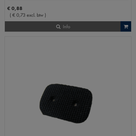
€
0
,
88
(
€
0
,
73
excl. btw
)
Info