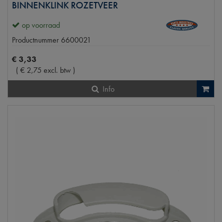
BINNENKLINK ROZETVEER
op voorraad
Productnummer
6600021
€
3
,
33
(
€
2
,
75
excl. btw
)
Info