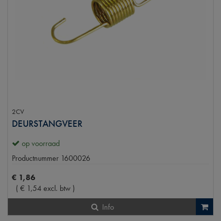
2CV
DEURSTANGVEER
op voorraad
Productnummer
1600026
€
1
,
86
(
€
1
,
54
excl. btw
)
Info