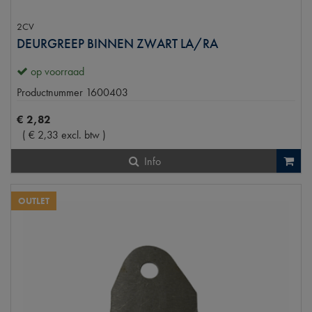
2CV
DEURGREEP BINNEN ZWART LA/RA
op voorraad
Productnummer
1600403
€
2
,
82
(
€
2
,
33
excl. btw
)
Info
OUTLET