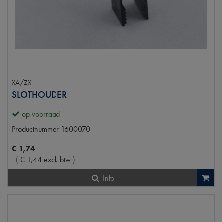
XA/ZX
SLOTHOUDER
op voorraad
Productnummer
1600070
€
1
,
74
(
€
1
,
44
excl. btw
)
Info