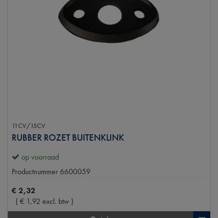
11CV/15CV
RUBBER ROZET BUITENKLINK
op voorraad
Productnummer
6600059
€
2
,
32
(
€
1
,
92
excl. btw
)