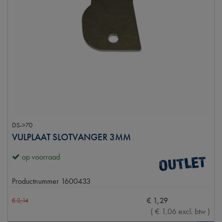
DS->70
VULPLAAT SLOTVANGER 3MM
op voorraad
Productnummer
1600433
€
1
,
29
€
2
,
14
(
€
1
,
06
excl. btw
)