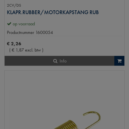
2CV/DS
KLAPR.RUBBER/MOTORKAPSTANG RUB
op voorraad
Productnummer
1600054
€
2
,
26
(
€
1
,
87
excl. btw
)
Info