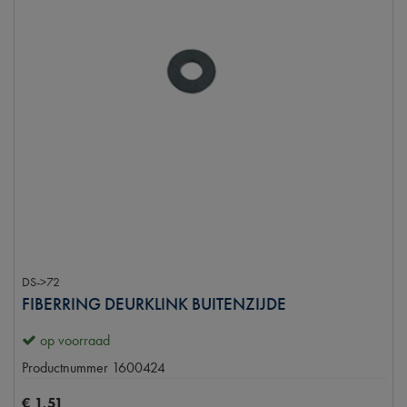
DS->72
FIBERRING DEURKLINK BUITENZIJDE
op voorraad
Productnummer
1600424
€
1
,
51