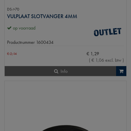
DS->70
VULPLAAT SLOTVANGER 4MM
op voorraad
Productnummer
1600434
€
1
,
29
€
2
,
14
(
€
1
,
06
excl. btw
)
Info