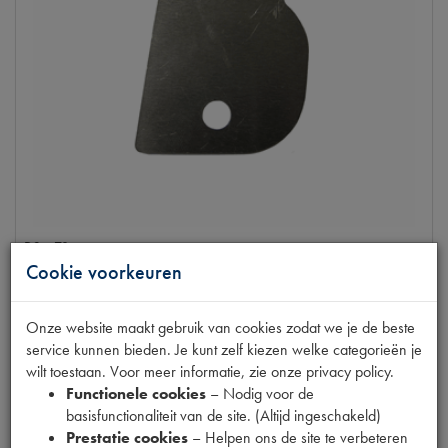
DS ->70
VULPLAAT SLOTVANGER 1MM
Cookie voorkeuren
op voorraad
Onze website maakt gebruik van cookies zodat we je de beste
service kunnen bieden. Je kunt zelf kiezen welke categorieën je
Productnummer
1600431
wilt toestaan. Voor meer informatie, zie onze privacy policy.
Functionele cookies
– Nodig voor de
€
1
,
29
€
2
,
14
basisfunctionaliteit van de site. (Altijd ingeschakeld)
(
€
1
,
06
excl. btw
)
Prestatie cookies
– Helpen ons de site te verbeteren