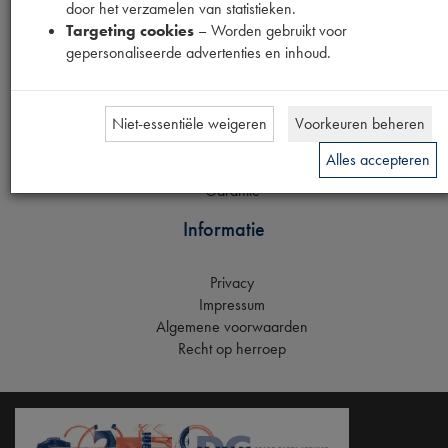
door het verzamelen van statistieken.
Targeting cookies
– Worden gebruikt voor
Inloggen
gepersonaliseerde advertenties en inhoud.
Registreren
Klantenservice
Niet-essentiële weigeren
Voorkeuren beheren
Verzending
Alles accepteren
Betaling
Garantie
Informatie
Privacy
Impressum
Algemene voorwaarden
Recht op herroep