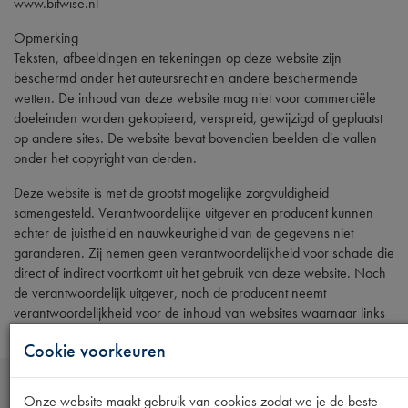
www.bitwise.nl
Opmerking
Teksten, afbeeldingen en tekeningen op deze website zijn
beschermd onder het auteursrecht en andere beschermende
wetten. De inhoud van deze website mag niet voor commerciële
doeleinden worden gekopieerd, verspreid, gewijzigd of geplaatst
op andere sites. De website bevat bovendien beelden die vallen
onder het copyright van derden.
Deze website is met de grootst mogelijke zorgvuldigheid
samengesteld. Verantwoordelijke uitgever en producent kunnen
echter de juistheid en nauwkeurigheid van de gegevens niet
garanderen. Zij nemen geen verantwoordelijkheid voor schade die
direct of indirect voortkomt uit het gebruik van deze website. Noch
de verantwoordelijk uitgever, noch de producent neemt
verantwoordelijkheid voor de inhoud van websites waarnaar links
bestaan.
Cookie voorkeuren
Betalingswijzen
Onze website maakt gebruik van cookies zodat we je de beste