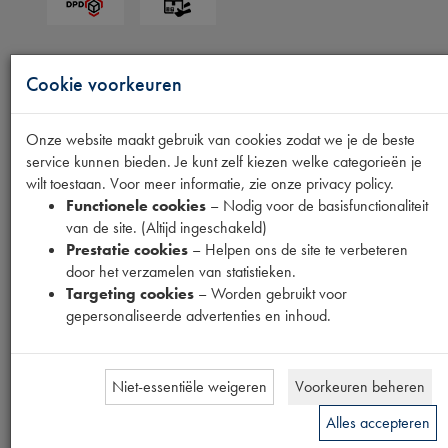
Mijn gegevens
Cookie voorkeuren
Inloggen
Onze website maakt gebruik van cookies zodat we je de beste
Registreren
service kunnen bieden. Je kunt zelf kiezen welke categorieën je
Klantenservice
wilt toestaan. Voor meer informatie, zie onze privacy policy.
Functionele cookies
– Nodig voor de basisfunctionaliteit
van de site. (Altijd ingeschakeld)
Verzending
Prestatie cookies
– Helpen ons de site te verbeteren
Betaling
door het verzamelen van statistieken.
Garantie
Targeting cookies
– Worden gebruikt voor
gepersonaliseerde advertenties en inhoud.
Informatie
Privacy
Niet-essentiële weigeren
Voorkeuren beheren
Impressum
Algemene voorwaarden
Alles accepteren
Recht op herroep