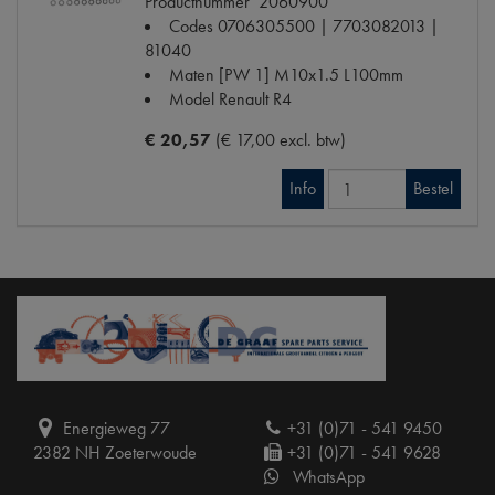
Productnummer
2060900
Codes
0706305500 | 7703082013 |
81040
Maten
[PW 1] M10x1.5 L100mm
Model Renault
R4
€ 20,57
(€ 17,00 excl. btw)
Info
Bestel
Energieweg 77
+31 (0)71 - 541 9450
2382 NH Zoeterwoude
+31 (0)71 - 541 9628
WhatsApp