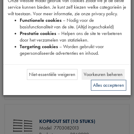
€ 19,61
(€ 16,21 excl. btw)
Onze website maakt gebruik van cookies zodat we je de beste
service kunnen bieden. Je kunt zelf kiezen welke categorieën je
Info
Bestel
wilt toestaan. Voor meer informatie, zie onze privacy policy.
Functionele cookies
– Nodig voor de
basisfunctionaliteit van de site. (Altijd ingeschakeld)
Prestatie cookies
– Helpen ons de site te verbeteren
door het verzamelen van statistieken.
KOPPAKKING
Targeting cookies
– Worden gebruikt voor
Productnummer
2060151
gepersonaliseerde advertenties en inhoud.
Maten
[PW 1]
Model Renault
R4 (845cc)
Niet-essentiële weigeren
Voorkeuren beheren
€ 24,62
(€ 20,35 excl. btw)
Alles accepteren
Info
Bestel
KOPBOUT SET (10 STUKS)
Model
7703082013