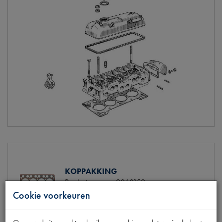
KOPPAKKING
Productnummer
2060150
Maten
[PW 1]
Cookie voorkeuren
Model Renault
R4 (956/1108cc)