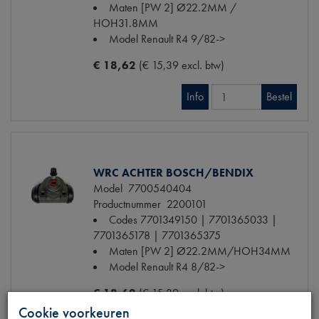
Maten
[PW 2] Ø22.2MM /
HOH31.8MM
Model Renault
R4 9/82->
€ 18,62
(€ 15,39 excl. btw)
Info
Bestel
WRC ACHTER BOSCH/BENDIX
Model
7700540404
Productnummer
2200101
Codes
7701349150 | 7701365033 |
7701365178 | 7701365375
Maten
[PW 2] Ø22.2MM/HOH34MM
Model Renault
R4 8/82->
€ 18,62
(€ 15,39 excl. btw)
Cookie voorkeuren