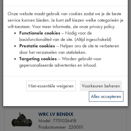
Info
Bestel
Onze website maakt gebruik van cookies zodat we je de beste
service kunnen bieden. Je kunt zelf kiezen welke categorieën je
wilt toestaan. Voor meer informatie, zie onze privacy policy.
Functionele cookies
– Nodig voor de
WRC ACHTER BENDIX
basisfunctionaliteit van de site. (Altijd ingeschakeld)
Model
7701365382
Prestatie cookies
– Helpen ons de site te verbeteren
Productnummer
2200103
door het verzamelen van statistieken.
Maten
[PW 2] Ø19.05MM
Targeting cookies
– Worden gebruikt voor
Model Renault
R4
gepersonaliseerde advertenties en inhoud.
€ 18,69
(€ 15,45 excl. btw)
Info
Bestel
Niet-essentiële weigeren
Voorkeuren beheren
Alles accepteren
WRC LV BENDIX
Model
7701026418
Productnummer
2200111