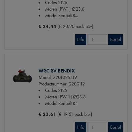
Codes
2126
Maten
[PW1] Ø23.8
Model Renault
R4
€ 24,44
(€ 20,20 excl. btw)
Info
Bestel
WRC RV BENDIX
Model
7701026419
Productnummer
2200112
Codes
2125
Maten
[PW 1] Ø23.8
Model Renault
R4
€ 23,61
(€ 19,51 excl. btw)
Info
Bestel