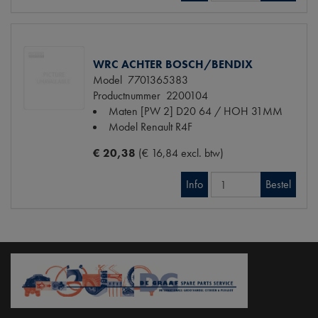
WRC ACHTER BOSCH/BENDIX
Model
7701365383
Productnummer
2200104
Maten
[PW 2] D20 64 / HOH 31MM
Model Renault
R4F
€ 20,38
(€ 16,84 excl. btw)
Info
Bestel