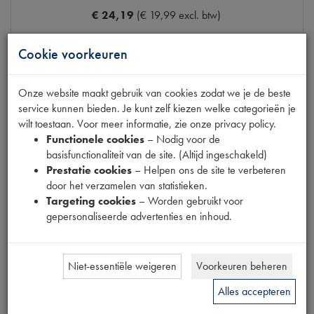
€ 24,19
(€ 19,99 excl. btw)
Info
Bestel
Cookie voorkeuren
Onze website maakt gebruik van cookies zodat we je de beste
service kunnen bieden. Je kunt zelf kiezen welke categorieën je
TUSSENRUBBER VULPIJP
wilt toestaan. Voor meer informatie, zie onze privacy policy.
Productnummer
2900101
Functionele cookies
– Nodig voor de
Maten
[PW1] D47MM L220MM
basisfunctionaliteit van de site. (Altijd ingeschakeld)
Model Renault
R4
Prestatie cookies
– Helpen ons de site te verbeteren
door het verzamelen van statistieken.
€ 24,15
(€ 19,96 excl. btw)
Targeting cookies
– Worden gebruikt voor
gepersonaliseerde advertenties en inhoud.
Info
Bestel
Niet-essentiële weigeren
Voorkeuren beheren
Alles accepteren
TUSSENRUBBER VULPIJP