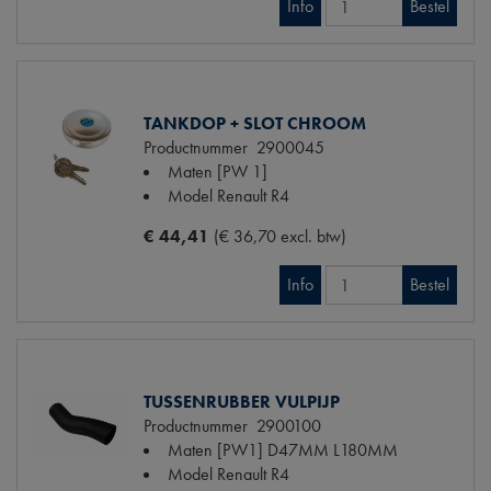
Info
Bestel
TANKDOP + SLOT CHROOM
Productnummer
2900045
Maten
[PW 1]
Model Renault
R4
€ 44,41
(€ 36,70 excl. btw)
Info
Bestel
TUSSENRUBBER VULPIJP
Productnummer
2900100
Maten
[PW1] D47MM L180MM
Model Renault
R4