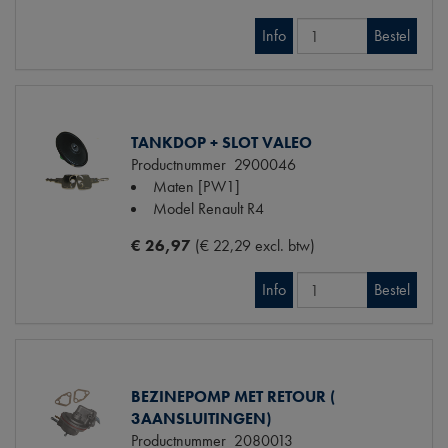
Info
Bestel
TANKDOP + SLOT VALEO
Productnummer
2900046
Maten
[PW1]
Model Renault
R4
€ 26,97
(€ 22,29 excl. btw)
Info
Bestel
BEZINEPOMP MET RETOUR (
3AANSLUITINGEN)
Productnummer
2080013