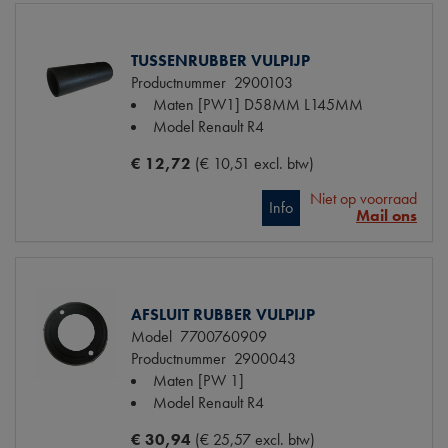
TUSSENRUBBER VULPIJP
Productnummer
2900103
Maten
[PW1] D58MM L145MM
Model Renault
R4
€ 12,72
(€ 10,51 excl. btw)
Niet op voorraad
Info
Mail ons
AFSLUIT RUBBER VULPIJP
Model
7700760909
Productnummer
2900043
Maten
[PW 1]
Model Renault
R4
€ 30,94
(€ 25,57 excl. btw)