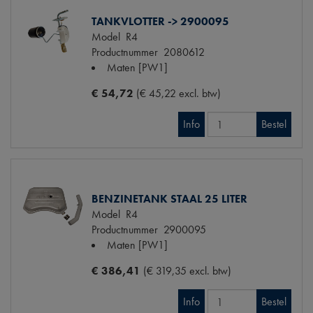
TANKVLOTTER -> 2900095
Model
R4
Productnummer
2080612
Maten
[PW1]
€ 54,72
(€ 45,22 excl. btw)
Info
Bestel
BENZINETANK STAAL 25 LITER
Model
R4
Productnummer
2900095
Maten
[PW1]
€ 386,41
(€ 319,35 excl. btw)
Info
Bestel