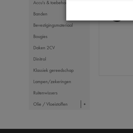
Accu's & toebehoren
Banden
Bevestigingsmateriaal
Bougies
Daken 2CV
Dinitrol
Klassiek gereedschap
Lampen/zekeringen
Ruitenwissers
Olie / Vloeistoffen