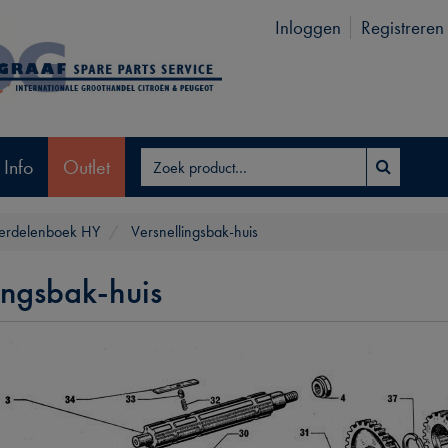
Inloggen
Registreren
 Info
Outlet
rdelenboek HY
Versnellingsbak-huis
ingsbak-huis