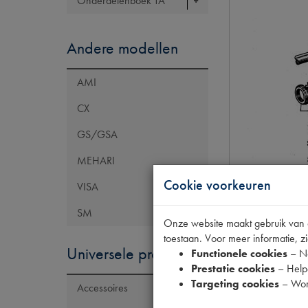
Onderdelenboek TA
Andere modellen
AMI
CX
GS/GSA
MEHARI
Cookie voorkeuren
VISA
SM
Onze website maakt gebruik van co
toestaan. Voor meer informatie, zi
Universele producten
Functionele cookies
– No
Prestatie cookies
– Helpe
Targeting cookies
– Wor
Accessoires