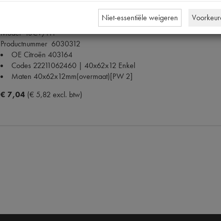
Niet-essentiële weigeren
Voorkeur
VERSNELLINGSBAK KEERRING
Model
15CV/HY
Productnummer
6030312
OE Citroën
403164
Codes
22211062460 | 40x62x12 Enkel
Maten
40x62x12mm(overmaat)[PW 2]
€ 7,04
(€ 5,82 excl. btw)