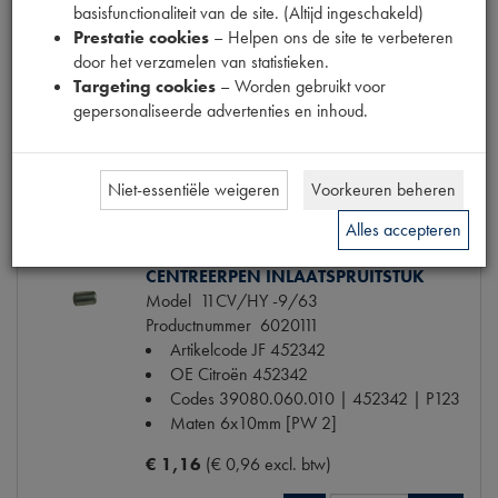
P2.141
basisfunctionaliteit van de site. (Altijd ingeschakeld)
Maten
O 37.25mm [PW 1]
Prestatie cookies
– Helpen ons de site te verbeteren
door het verzamelen van statistieken.
Targeting cookies
– Worden gebruikt voor
€ 8,63
(€ 7,13 excl. btw)
gepersonaliseerde advertenties en inhoud.
Info
Bestel
Niet-essentiële weigeren
Voorkeuren beheren
Alles accepteren
CENTREERPEN INLAATSPRUITSTUK
Model
11CV/HY -9/63
Productnummer
6020111
Artikelcode JF
452342
OE Citroën
452342
Codes
39080.060.010 | 452342 | P123
Maten
6x10mm [PW 2]
€ 1,16
(€ 0,96 excl. btw)