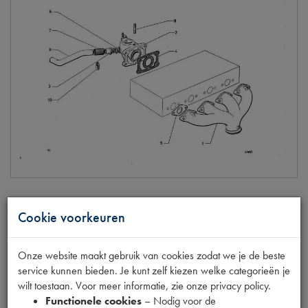
Cookie voorkeuren
INL.SPR.STL.KOP PAKKING
Model
HY/ID 19
Onze website maakt gebruik van cookies zodat we je de beste
Productnummer
1060556
service kunnen bieden. Je kunt zelf kiezen welke categorieën je
OE Citroën
DM141-11B
wilt toestaan. Voor meer informatie, zie onze privacy policy.
Codes
DM 141-11B | DM141-11B |
Functionele cookies
– Nodig voor de