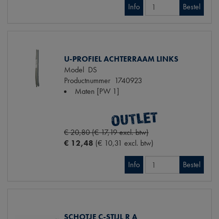
Info
Bestel
U-PROFIEL ACHTERRAAM LINKS
Model
DS
Productnummer
1740923
Maten
[PW 1]
€ 20,80 (€ 17,19 excl. btw)
€ 12,48
(€ 10,31 excl. btw)
Info
Bestel
SCHOTJE C-STIJL R A