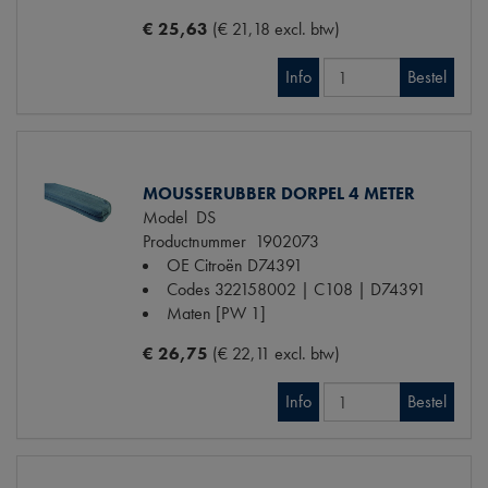
€ 25,63
(€ 21,18 excl. btw)
Info
Bestel
MOUSSERUBBER DORPEL 4 METER
Model
DS
Productnummer
1902073
OE Citroën
D74391
Codes
322158002 | C108 | D74391
Maten
[PW 1]
€ 26,75
(€ 22,11 excl. btw)
Info
Bestel