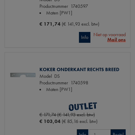
Productnummer
1740597
Maten
[PW1]
€ 171,74
(€ 141,93 excl. btw)
Niet op voorraad
Info
Mail ons
KOKER ONDERKANT RECHTS BREED
Model
DS
Productnummer
1740598
Maten
[PW1]
€ 171,74 (€ 141,93 excl. btw)
€ 103,04
(€ 85,16 excl. btw)
Info
Bestel