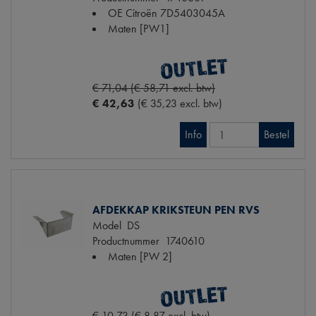
OE Citroën
7D5403045A
Maten
[PW1]
€ 71,04 (€ 58,71 excl. btw)
€ 42,63
(€ 35,23 excl. btw)
Info
Bestel
AFDEKKAP KRIKSTEUN PEN RVS
Model
DS
Productnummer
1740610
Maten
[PW 2]
€ 10,73 (€ 8,87 excl. btw)