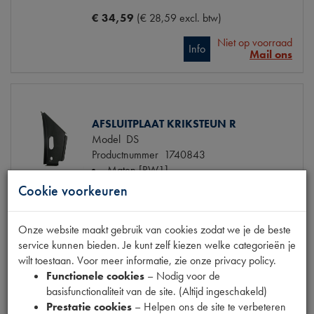
€ 34,59
(€ 28,59 excl. btw)
Niet op voorraad
Info
Mail ons
AFSLUITPLAAT KRIKSTEUN R
Model
DS
Productnummer
1740843
Maten
[PW1]
Cookie voorkeuren
€ 25,69 (€ 21,23 excl. btw)
Onze website maakt gebruik van cookies zodat we je de beste
€ 15,42
(€ 12,74 excl. btw)
service kunnen bieden. Je kunt zelf kiezen welke categorieën je
wilt toestaan. Voor meer informatie, zie onze privacy policy.
Info
Bestel
Functionele cookies
– Nodig voor de
basisfunctionaliteit van de site. (Altijd ingeschakeld)
Prestatie cookies
– Helpen ons de site te verbeteren