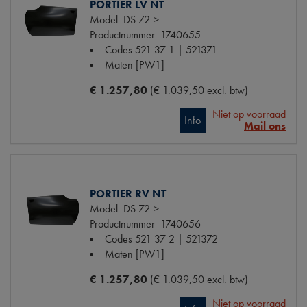
PORTIER LV NT
Model
DS 72->
Productnummer
1740655
Codes
521 37 1 | 521371
Maten
[PW1]
€ 1.257,80
(€ 1.039,50 excl. btw)
Niet op voorraad
Info
Mail ons
PORTIER RV NT
Model
DS 72->
Productnummer
1740656
Codes
521 37 2 | 521372
Maten
[PW1]
€ 1.257,80
(€ 1.039,50 excl. btw)
Niet op voorraad