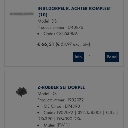
INST.DORPEL R. ACHTER KOMPLEET
(10)
Model
DS
Productnummer
1740876
Codes
CS1740876
€ 66,51
(€ 54,97 excl. btw)
Info
Bestel
Z-RUBBER SET DORPEL
Model
DS
Productnummer
1902072
OE Citroën
D74390
Codes
1902072 | 322.158.001 | C114 |
D74390 | D74390 D74
Maten
[PW 1]