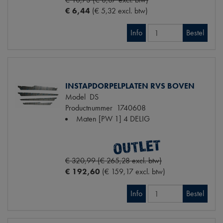
€ 6,44
(€ 5,32 excl. btw)
Info
Bestel
INSTAPDORPELPLATEN RVS BOVEN
Model
DS
Productnummer
1740608
Maten
[PW 1] 4 DELIG
€ 320,99 (€ 265,28 excl. btw)
€ 192,60
(€ 159,17 excl. btw)
Info
Bestel