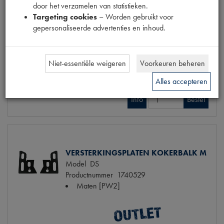
door het verzamelen van statistieken.
Targeting cookies
– Worden gebruikt voor
VERSTERKING KOKERBALK MIDDEN
gepersonaliseerde advertenties en inhoud.
Model
DS
Productnummer
1740527
Maten
[PW2]
Niet-essentiële weigeren
Voorkeuren beheren
€ 154,08
(€ 127,34 excl. btw)
Alles accepteren
Info
Bestel
VERSTERKINGSPLATEN KOKERBALK M
Model
DS
Productnummer
1740529
Maten
[PW2]