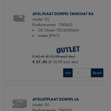
AFSL.PLAAT DORPEL TANKGAT RA
Model
DS
Productnummer
1740602
OE Citroën
7D5403045A
Maten
[PW1]
€ 62,41 (€ 51,58 excl. btw)
€ 37,45
(€ 30,95 excl. btw)
Info
Bestel
AFSLUITPLAAT DORPEL LA
Model
DS
Productnummer
1740601