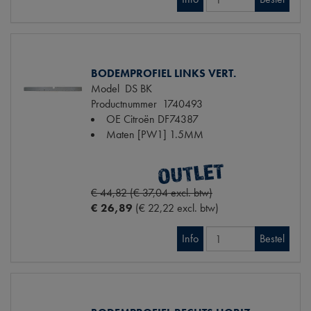
BODEMPROFIEL LINKS VERT.
Model
DS BK
Productnummer
1740493
OE Citroën
DF74387
Maten
[PW1] 1.5MM
€ 44,82 (€ 37,04 excl. btw)
€ 26,89
(€ 22,22 excl. btw)
Info
Bestel