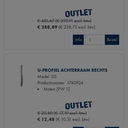
€ 481,47 (€ 397,91 excl. btw)
€ 288,89
(€ 238,75 excl. btw)
Info
Bestel
U-PROFIEL ACHTERRAAM RECHTS
Model
DS
Productnummer
1740924
Maten
[PW 1]
€ 20,80 (€ 17,19 excl. btw)
€ 12,48
(€ 10,31 excl. btw)