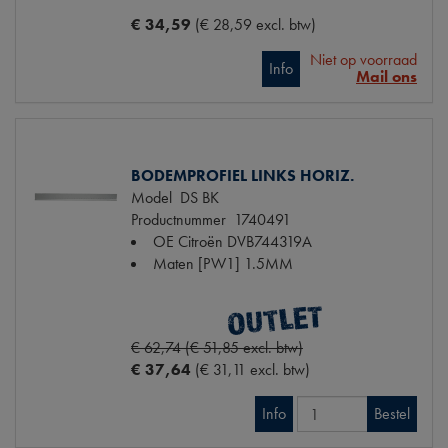
€ 34,59
(€ 28,59 excl. btw)
Niet op voorraad
Info
Mail ons
BODEMPROFIEL LINKS HORIZ.
Model
DS BK
Productnummer
1740491
OE Citroën
DVB744319A
Maten
[PW1] 1.5MM
€ 62,74 (€ 51,85 excl. btw)
€ 37,64
(€ 31,11 excl. btw)
Info
Bestel