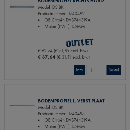
BODEMPROFIEL RECHTS HORIZ.
Model
DS BK
Productnummer
1740492
OE Citroën
DVB744319A
Maten
[PW1] 1.5MM
€ 62,74 (€ 51,85 excl. btw)
€ 37,64
(€ 31,11 excl. btw)
Info
Bestel
BODEMPROFIEL L. VERST.PLAAT
Model
DS BK
Productnummer
1740495
OE Citroën
DVB744319A
Maten
[PW1] 1.5MM