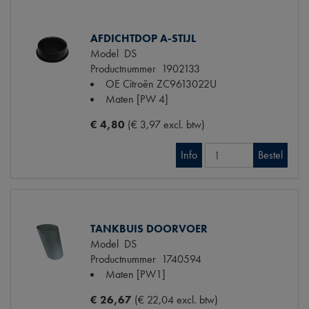
AFDICHTDOP A-STIJL
Model
DS
Productnummer
1902133
OE Citroën
ZC9613022U
Maten
[PW 4]
€ 4,80
(€ 3,97 excl. btw)
Info
Bestel
TANKBUIS DOORVOER
Model
DS
Productnummer
1740594
Maten
[PW1]
€ 26,67
(€ 22,04 excl. btw)