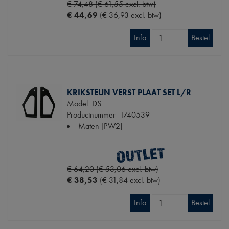
€ 74,48 (€ 61,55 excl. btw)
€ 44,69
(€ 36,93 excl. btw)
Info
Bestel
KRIKSTEUN VERST PLAAT SET L/R
Model
DS
Productnummer
1740539
Maten
[PW2]
€ 64,20 (€ 53,06 excl. btw)
€ 38,53
(€ 31,84 excl. btw)
Info
Bestel