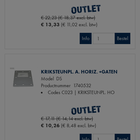
€ 22,23 (€ 18,37 excl. btw)
€ 13,33
(€ 11,02 excl. btw)
Info
Bestel
KRIKSTEUNPL. A. HORIZ. +GATEN
Model
DS
Productnummer
1740532
Codes
C023 | KRIKSTEUNPL. HO
€ 17,11 (€ 14,14 excl. btw)
€ 10,26
(€ 8,48 excl. btw)
Info
Bestel