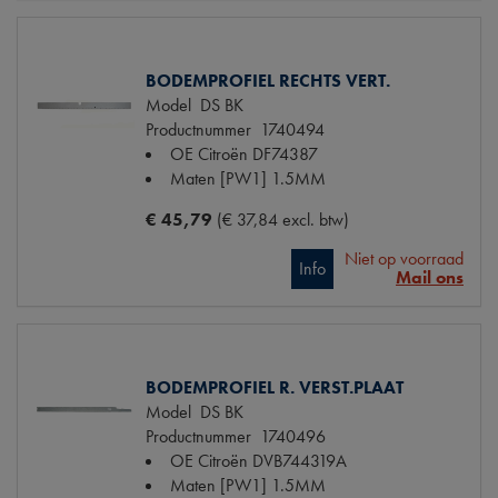
BODEMPROFIEL RECHTS VERT.
Model
DS BK
Productnummer
1740494
OE Citroën
DF74387
Maten
[PW1] 1.5MM
€ 45,79
(€ 37,84 excl. btw)
Niet op voorraad
Info
Mail ons
BODEMPROFIEL R. VERST.PLAAT
Model
DS BK
Productnummer
1740496
OE Citroën
DVB744319A
Maten
[PW1] 1.5MM