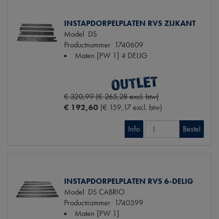
INSTAPDORPELPLATEN RVS ZIJKANT
Model
DS
Productnummer
1740609
Maten
[PW 1] 4 DELIG
€ 320,99 (€ 265,28 excl. btw)
€ 192,60
(€ 159,17 excl. btw)
Info
Bestel
INSTAPDORPELPLATEN RVS 6-DELIG
Model
DS CABRIO
Productnummer
1740599
Maten
[PW 1]