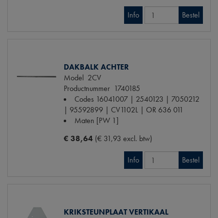
Info
Bestel
DAKBALK ACHTER
Model
2CV
Productnummer
1740185
Codes
16041007 | 2540123 | 7050212
| 95592899 | CV1102L | OR 636 011
Maten
[PW 1]
€ 38,64
(€ 31,93 excl. btw)
Info
Bestel
KRIKSTEUNPLAAT VERTIKAAL