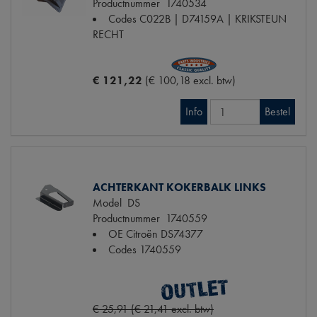
Productnummer
1740534
Codes
C022B | D74159A | KRIKSTEUN
RECHT
€ 121,22
(€ 100,18 excl. btw)
Info
Bestel
ACHTERKANT KOKERBALK LINKS
Model
DS
Productnummer
1740559
OE Citroën
DS74377
Codes
1740559
€ 25,91 (€ 21,41 excl. btw)