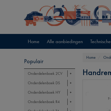
Home
Alle aanbiedingen
Technische
Home
Onde
Populair
Handre
Onderdelenboek 2CV
Onderdelenboek DS
Onderdelenboek HY
Onderdelenboek R4