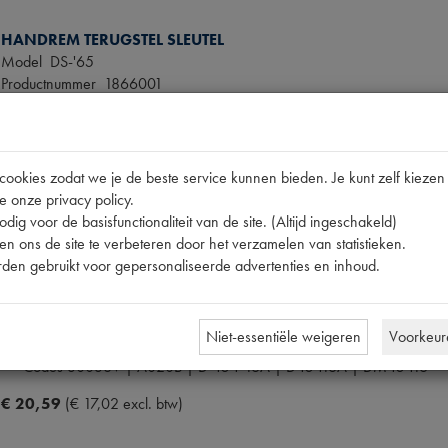
HANDREM TERUGSTEL SLEUTEL
Model
DS-'65
Productnummer
1866001
OE Citroën
F2192-T
€ 105,22
(€ 86,96 excl. btw)
okies zodat we je de beste service kunnen bieden. Je kunt zelf kiezen 
e onze privacy policy.
dig voor de basisfunctionaliteit van de site. (Altijd ingeschakeld)
n ons de site te verbeteren door het verzamelen van statistieken.
den gebruikt voor gepersonaliseerde advertenties en inhoud.
HANDREMKABEL ONDER 630mm (2)
Model
DS 61->68
Productnummer
1280074
Niet-essentiële weigeren
Voorkeur
OE Citroën
D45416A
Codes
30038V | A020B | D 454-16A | D45416A | DM45416
€ 20,59
(€ 17,02 excl. btw)