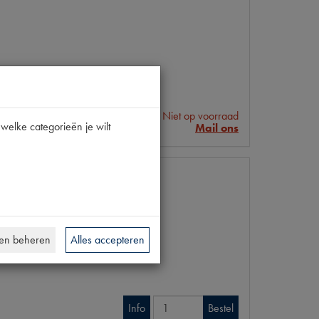
Niet op voorraad
Info
welke categorieën je wilt
Mail ons
en beheren
Alles accepteren
Info
Bestel