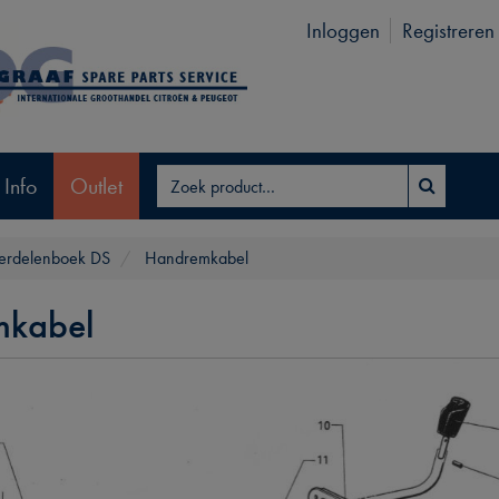
Inloggen
Registreren
 Info
Outlet
rdelenboek DS
Handremkabel
mkabel