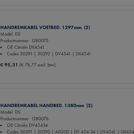
HANDREMKABEL VOETBED. 1297mm (2)
Model
DS
Productnummer
1280075
OE Citroën
DX4541
Codes
30291 | 30292 | DV4541 | DX4541
€ 95,31
(€ 78,77 excl. btw)
HANDREMKABEL HANDBED. 1380mm (2)
Model
DS
Productnummer
1280076
OE Citroën
DV45434
Codes
30291 | 30292 | A020D | DV 454-34 | DV4541 | DX45