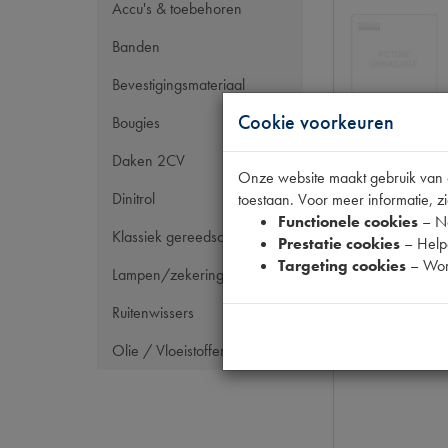
Accu's & toebehoren
Banden
Bevestigingsmateriaal
Cookie voorkeuren
Bougies
Daken 2CV
Onze website maakt gebruik van co
Dinitrol
toestaan. Voor meer informatie, zi
Functionele cookies
– No
Klassiek gereedschap
Prestatie cookies
– Helpe
Targeting cookies
– Wor
Lampen/zekeringen
Ruitenwissers
Olie / Vloeistoffen