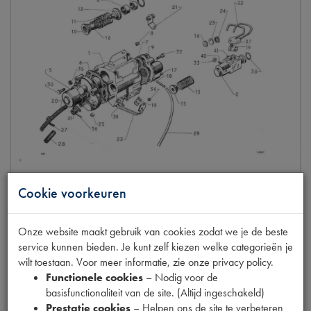
Cookie voorkeuren
Onze website maakt gebruik van cookies zodat we je de beste
BLOC HYDRAULIEK CARB LHM (1)
service kunnen bieden. Je kunt zelf kiezen welke categorieën je
Model
DS
wilt toestaan. Voor meer informatie, zie onze privacy policy.
Productnummer
1360544
Functionele cookies
– Nodig voor de
OE Citroën
DXN33407
basisfunctionaliteit van de site. (Altijd ingeschakeld)
Codes
H073A
Prestatie cookies
– Helpen ons de site te verbeteren