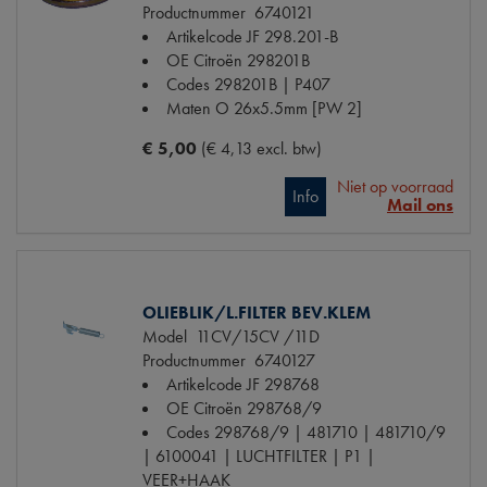
Productnummer
6740121
Artikelcode JF
298.201-B
OE Citroën
298201B
Codes
298201B | P407
Maten
O 26x5.5mm [PW 2]
€ 5,00
(€ 4,13 excl. btw)
Niet op voorraad
Info
Mail ons
OLIEBLIK/L.FILTER BEV.KLEM
Model
11CV/15CV /11D
Productnummer
6740127
Artikelcode JF
298768
OE Citroën
298768/9
Codes
298768/9 | 481710 | 481710/9
| 6100041 | LUCHTFILTER | P1 |
VEER+HAAK