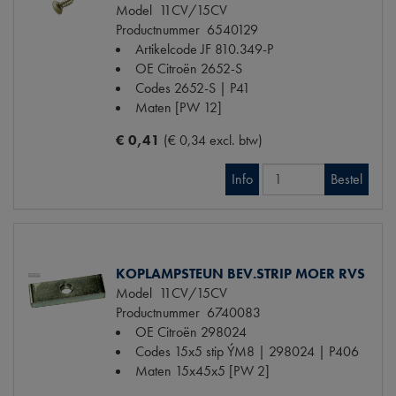
Model
11CV/15CV
Productnummer
6540129
Artikelcode JF
810.349-P
OE Citroën
2652-S
Codes
2652-S | P41
Maten
[PW 12]
€ 0,41
(€ 0,34 excl. btw)
Info
Bestel
KOPLAMPSTEUN BEV.STRIP MOER RVS
Model
11CV/15CV
Productnummer
6740083
OE Citroën
298024
Codes
15x5 stip ÝM8 | 298024 | P406
Maten
15x45x5 [PW 2]