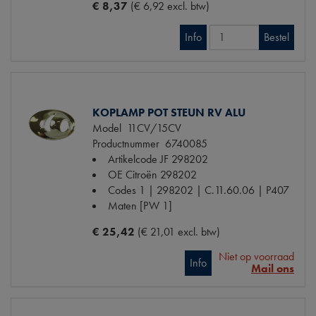
€ 8,37
(€ 6,92 excl. btw)
Info
Bestel
KOPLAMP POT STEUN RV ALU
Model
11CV/15CV
Productnummer
6740085
Artikelcode JF
298202
OE Citroën
298202
Codes
1 | 298202 | C.11.60.06 | P407
Maten
[PW 1]
€ 25,42
(€ 21,01 excl. btw)
Niet op voorraad
Info
Mail ons