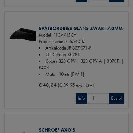
SPATBORDBIES GLANS ZWART 7.0MM
Model
11CV/15CV
Productnummer
6540115
Artikelcode JF
807.071-P
OE Citroën
807811
Codes
323 GPV | 323 GPV A | 807811 |
P408
Maten
10mtr [PW 1]
€ 48,34
(€ 39,95 excl. btw)
Info
Bestel
SCHROEF AXO'S