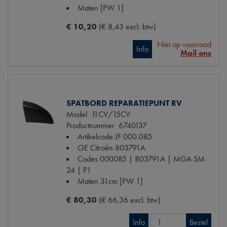
Maten
[PW 1]
€ 10,20
(€ 8,43 excl. btw)
Niet op voorraad
Info
Mail ons
SPATBORD REPARATIEPUNT RV
Model
11CV/15CV
Productnummer
6740137
Artikelcode JF
000.085
OE Citroën
803791A
Codes
000085 | 803791A | MGA SM
24 | P1
Maten
31cm [PW 1]
€ 80,30
(€ 66,36 excl. btw)
Info
Bestel