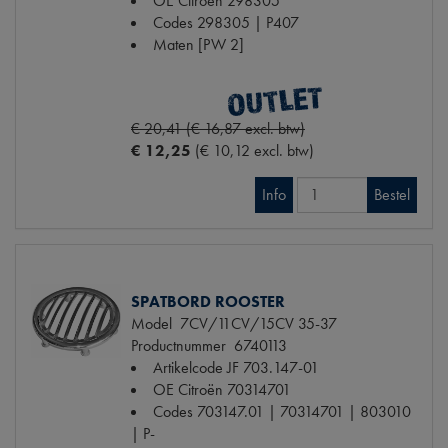
OE Citroën
298305
Codes
298305 | P407
Maten
[PW 2]
€ 20,41 (€ 16,87 excl. btw)
€ 12,25
(€ 10,12 excl. btw)
Info
Bestel
SPATBORD ROOSTER
Model
7CV/11CV/15CV 35-37
Productnummer
6740113
Artikelcode JF
703.147-01
OE Citroën
70314701
Codes
703147.01 | 70314701 | 803010
| P-