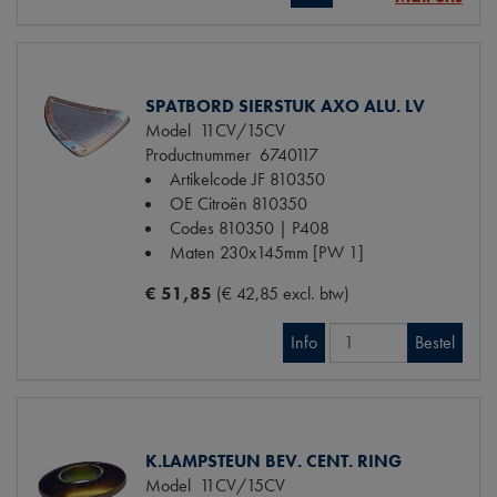
SPATBORD SIERSTUK AXO ALU. LV
Model
11CV/15CV
Productnummer
6740117
Artikelcode JF
810350
OE Citroën
810350
Codes
810350 | P408
Maten
230x145mm [PW 1]
€ 51,85
(€ 42,85 excl. btw)
Info
Bestel
K.LAMPSTEUN BEV. CENT. RING
Model
11CV/15CV