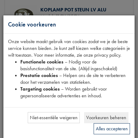
KOPLAMP POT STEUN LV ALU
Model
11CV/15CV
Productnummer
6740087
Cookie voorkeuren
Artikelcode JF
298203
OE Citroën
298203
Onze website maakt gebruik van cookies zodat we je de beste
Codes
1 | 298203 | C.11.60.06 | P407
service kunnen bieden. Je kunt zelf kiezen welke categorieën je
Maten
[PW 1]
wilt toestaan. Voor meer informatie, zie onze privacy policy.
€ 25,42
(€ 21,01 excl. btw)
Functionele cookies
– Nodig voor de
basisfunctionaliteit van de site. (Altijd ingeschakeld)
Niet op voorraad
Info
Prestatie cookies
– Helpen ons de site te verbeteren
Mail ons
door het verzamelen van statistieken.
Targeting cookies
– Worden gebruikt voor
gepersonaliseerde advertenties en inhoud.
LAKBESCHERMER KOPLAMPSTEUN
Model
11CV/15CV
Niet-essentiële weigeren
Voorkeuren beheren
Productnummer
6740089
Artikelcode JF
298288
Alles accepteren
OE Citroën
298288