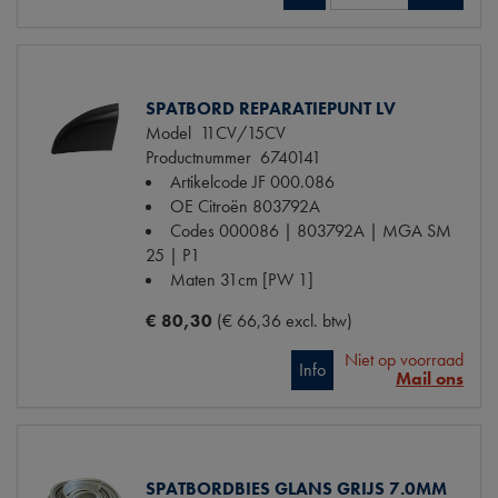
SPATBORD REPARATIEPUNT LV
Model
11CV/15CV
Productnummer
6740141
Artikelcode JF
000.086
OE Citroën
803792A
Codes
000086 | 803792A | MGA SM
25 | P1
Maten
31cm [PW 1]
€ 80,30
(€ 66,36 excl. btw)
Niet op voorraad
Info
Mail ons
SPATBORDBIES GLANS GRIJS 7.0MM