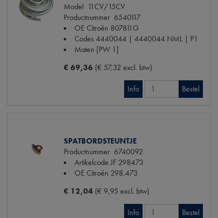
Model
11CV/15CV
Productnummer
6540117
OE Citroën
807811G
Codes
4440044 | 4440044 NML | P1
Maten
[PW 1]
€ 69,36
(€ 57,32 excl. btw)
Info
Bestel
SPATBORDSTEUNTJE
Productnummer
6740092
Artikelcode JF
298473
OE Citroën
298.473
€ 12,04
(€ 9,95 excl. btw)
Info
Bestel