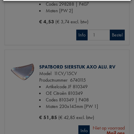
Codes
298288 | P407
Maten
[PW 2]
€ 4,53
(€ 3,74 excl. btw)
Info
Bestel
SPATBORD SIERSTUK AXO ALU. RV
Model
11CV/15CV
Productnummer
6740115
Artikelcode JF
810349
OE Citroën
810349
Codes
810349 | P408
Maten
230x145mm [PW 1]
€ 51,85
(€ 42,85 excl. btw)
Niet op voorraad
Info
Mail ons