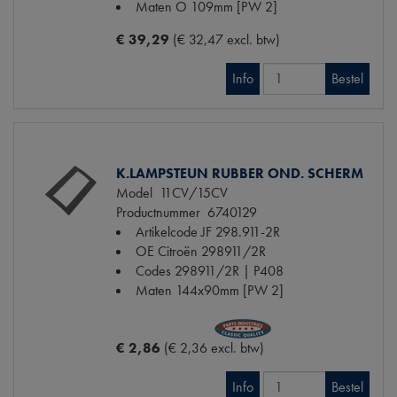
Maten
O 109mm [PW 2]
€ 39,29
(€ 32,47 excl. btw)
Info
Bestel
K.LAMPSTEUN RUBBER OND. SCHERM
Model
11CV/15CV
Productnummer
6740129
Artikelcode JF
298.911-2R
OE Citroën
298911/2R
Codes
298911/2R | P408
Maten
144x90mm [PW 2]
€ 2,86
(€ 2,36 excl. btw)
Info
Bestel