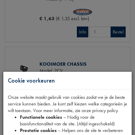
€ 1,63
(€ 1,35 excl. btw)
Info
Bestel
KOOIMOER CHASSIS
Model
2CV
Productnummer
1540060
Cookie voorkeuren
OE Citroën
26158209
Codes
015-204 | 15165 | 26158209 |
Onze website maakt gebruik van cookies zodat we je de beste
333 | CTO15165
service kunnen bieden. Je kunt zelf kiezen welke categorieën je
Maten
[PW 24]
wilt toestaan. Voor meer informatie, zie onze privacy policy.
€ 0,76
(€ 0,63 excl. btw)
Functionele cookies
– Nodig voor de
basisfunctionaliteit van de site. (Altijd ingeschakeld)
Info
Bestel
Prestatie cookies
– Helpen ons de site te verbeteren