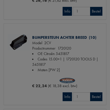
€ 26,16
(€ 21,62 excl. btw)
Info
Bestel
BUMPERSTEUN ACHTER BREED (10)
Model
2CV
Productnummer
1720120
OE Citroën
5451817
Codes
15.00+1 | 1720120 TOOLS D |
5451817
Maten
[PW 2]
€ 22,24
(€ 18,38 excl. btw)
Info
Bestel