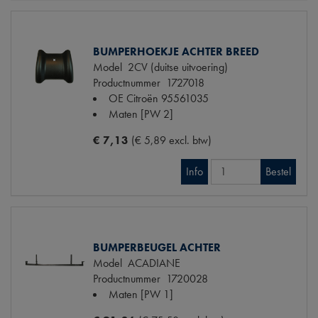
BUMPERHOEKJE ACHTER BREED
Model
2CV (duitse uitvoering)
Productnummer
1727018
OE Citroën
95561035
Maten
[PW 2]
€ 7,13
(€ 5,89 excl. btw)
Info
Bestel
BUMPERBEUGEL ACHTER
Model
ACADIANE
Productnummer
1720028
Maten
[PW 1]