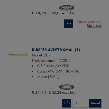
€ 70,19
(€ 58,01 excl. btw)
Niet op voorraad
Info
Mail ons
BUMPER ACHTER SMAL (1)
Model
2CV
Productnummer
1720012
OE Citroën
AY61590
Codes
AY61590 | BUMP16
Maten
[PW 1]
€ 51,11
(€ 42,24 excl. btw)
Info
Bestel