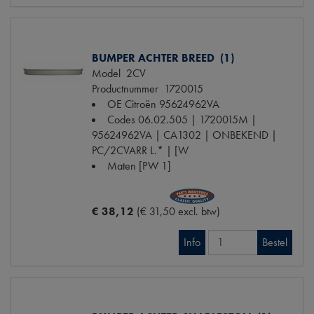
BUMPER ACHTER BREED (1)
Model
2CV
Productnummer
1720015
OE Citroën
95624962VA
Codes
06.02.505 | 1720015M |
95624962VA | CA1302 | ONBEKEND |
PC/2CVARR L.* | [W
Maten
[PW 1]
€ 38,12
(€ 31,50 excl. btw)
Info
Bestel