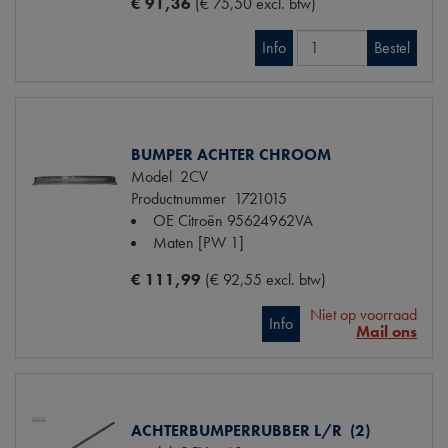
€ 91,36
(€ 75,50 excl. btw)
Info
Bestel
BUMPER ACHTER CHROOM
Model
2CV
Productnummer
1721015
OE Citroën
95624962VA
Maten
[PW 1]
€ 111,99
(€ 92,55 excl. btw)
Niet op voorraad
Info
Mail ons
ACHTERBUMPERRUBBER L/R (2)