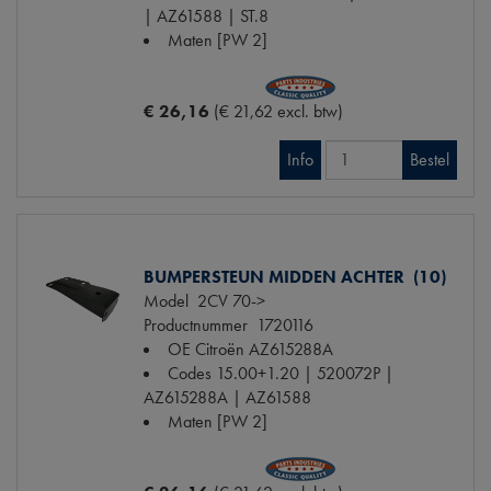
| AZ61588 | ST.8
Maten
[PW 2]
€ 26,16
(€ 21,62 excl. btw)
Info
Bestel
BUMPERSTEUN MIDDEN ACHTER (10)
Model
2CV 70->
Productnummer
1720116
OE Citroën
AZ615288A
Codes
15.00+1.20 | 520072P |
AZ615288A | AZ61588
Maten
[PW 2]