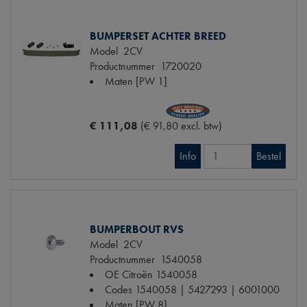
BUMPERSET ACHTER BREED
Model
2CV
Productnummer
1720020
Maten
[PW 1]
€ 111,08
(€ 91,80 excl. btw)
Info
Bestel
BUMPERBOUT RVS
Model
2CV
Productnummer
1540058
OE Citroën
1540058
Codes
1540058 | 5427293 | 6001000
Maten
[PW 8]