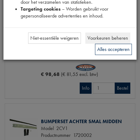
door het verzamelen van statistieken.
Targeting cookies
– Worden gebruikt voor
gepersonaliseerde advertenties en inhoud.
BUMPERSET A SMAL LAAG
Model
2CV
Niet-essentiële weigeren
Voorkeuren beheren
Productnummer
1720001
Codes
012+115+2X 058 | [W
Alles accepteren
Maten
[PW 1]
€ 98,68
(€ 81,55 excl. btw)
Info
Bestel
BUMPERSET ACHTER SMAL MIDDEN
Model
2CV1
Productnummer
1720002