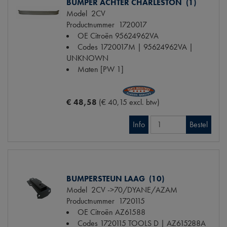
BUMPER ACHTER CHARLESTON (1)
Model
2CV
Productnummer
1720017
OE Citroën
95624962VA
Codes
1720017M | 95624962VA |
UNKNOWN
Maten
[PW 1]
€ 48,58
(€ 40,15 excl. btw)
Info
Bestel
BUMPERSTEUN LAAG (10)
Model
2CV ->70/DYANE/AZAM
Productnummer
1720115
OE Citroën
AZ61588
Codes
1720115 TOOLS D | AZ615288A