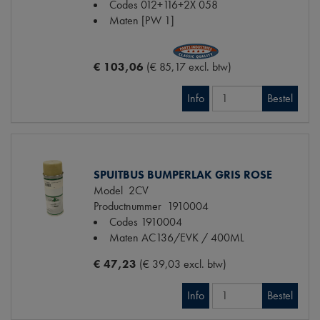
Codes
012+116+2X 058
Maten
[PW 1]
€ 103,06
(€ 85,17 excl. btw)
Info
Bestel
SPUITBUS BUMPERLAK GRIS ROSE
Model
2CV
Productnummer
1910004
Codes
1910004
Maten
AC136/EVK / 400ML
€ 47,23
(€ 39,03 excl. btw)
Info
Bestel