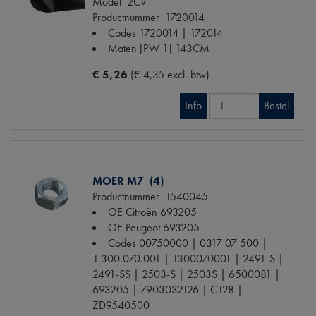
Model
2CV
Productnummer
1720014
Codes
1720014 | 172014
Maten
[PW 1] 143CM
€ 5,26
(€ 4,35 excl. btw)
Info
Bestel
MOER M7 (4)
Productnummer
1540045
OE Citroën
693205
OE Peugeot
693205
Codes
00750000 | 0317 07 500 |
1.300.070.001 | 1300070001 | 2491-S |
2491-SS | 2503-S | 2503S | 6500081 |
693205 | 7903032126 | C128 |
ZD9540500