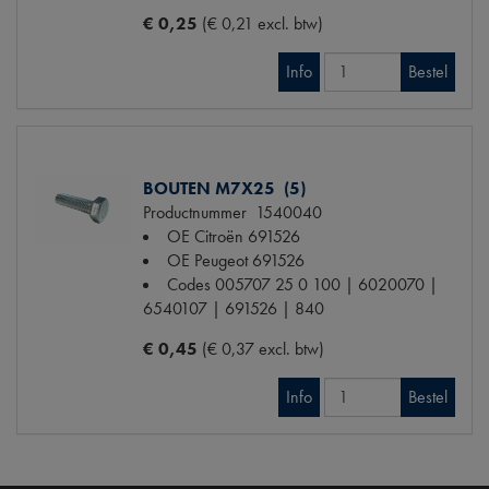
€ 0,25
(€ 0,21 excl. btw)
Info
Bestel
BOUTEN M7X25 (5)
Productnummer
1540040
OE Citroën
691526
OE Peugeot
691526
Codes
005707 25 0 100 | 6020070 |
6540107 | 691526 | 840
€ 0,45
(€ 0,37 excl. btw)
Info
Bestel