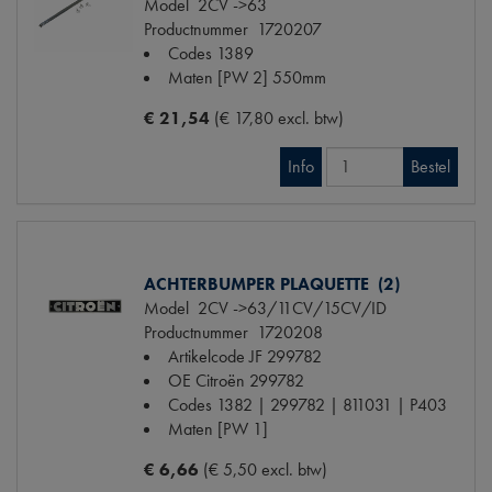
Model
2CV ->63
Productnummer
1720207
Codes
1389
Maten
[PW 2] 550mm
€ 21,54
(€ 17,80 excl. btw)
Info
Bestel
ACHTERBUMPER PLAQUETTE (2)
Model
2CV ->63/11CV/15CV/ID
Productnummer
1720208
Artikelcode JF
299782
OE Citroën
299782
Codes
1382 | 299782 | 811031 | P403
Maten
[PW 1]
€ 6,66
(€ 5,50 excl. btw)