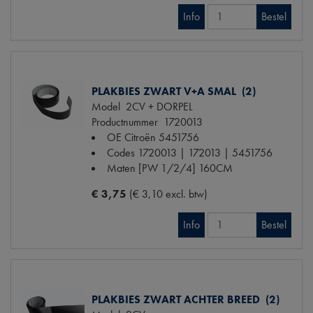
Info
Bestel
PLAKBIES ZWART V+A SMAL (2)
Model
2CV + DORPEL
Productnummer
1720013
OE Citroën
5451756
Codes
1720013 | 172013 | 5451756
Maten
[PW 1/2/4] 160CM
€ 3,75
(€ 3,10 excl. btw)
Info
Bestel
PLAKBIES ZWART ACHTER BREED (2)