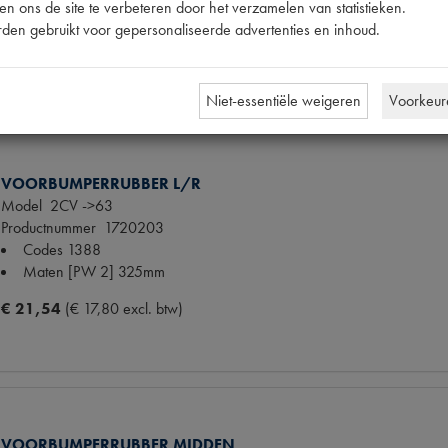
n ons de site te verbeteren door het verzamelen van statistieken.
Maten
[PW 1]
den gebruikt voor gepersonaliseerde advertenties en inhoud.
€ 182,71
(€ 151,00 excl. btw)
Niet-essentiële weigeren
Voorkeur
VOORBUMPERRUBBER L/R
Model
2CV ->63
Productnummer
1720203
Codes
1388
Maten
[PW 2] 325mm
€ 21,54
(€ 17,80 excl. btw)
VOORBUMPERRUBBER MIDDEN