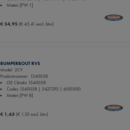
Maten
[PW 1]
€ 54,95
(€ 45,41 excl. btw)
BUMPERBOUT RVS
Model
2CV
Productnummer
1540058
OE Citroën
1540058
Codes
1540058 | 5427293 | 6001000
Maten
[PW 8]
€ 1,63
(€ 1,35 excl. btw)