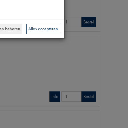
Info
Bestel
en beheren
Alles accepteren
Info
Bestel