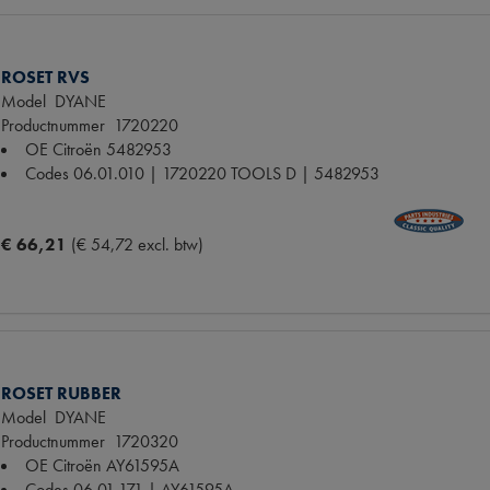
ROSET RVS
Model
DYANE
Productnummer
1720220
OE Citroën
5482953
Codes
06.01.010 | 1720220 TOOLS D | 5482953
€ 66,21
(€ 54,72 excl. btw)
ROSET RUBBER
Model
DYANE
Productnummer
1720320
OE Citroën
AY61595A
Codes
06.01.171 | AY61595A