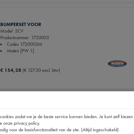
BUMPERSET VOOR
Model
2CV
Productnummer
1720003
Codes
1720003M
Maten
[PW 1]
€ 154,28
(€ 127,50 excl. btw)
BUMPER VOOR
okies zodat we je de beste service kunnen bieden. Je kunt zelf kiezen 
Model
2CV ->63
e onze privacy policy.
Productnummer
1720005
dig voor de basisfunctionaliteit van de site. (Altijd ingeschakeld)
Codes
ADI.1242