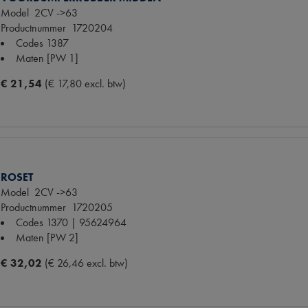
Model
2CV ->63
Productnummer
1720204
Codes
1387
Maten
[PW 1]
€ 21,54
(€ 17,80 excl. btw)
ROSET
Model
2CV ->63
Productnummer
1720205
Codes
1370 | 95624964
Maten
[PW 2]
€ 32,02
(€ 26,46 excl. btw)