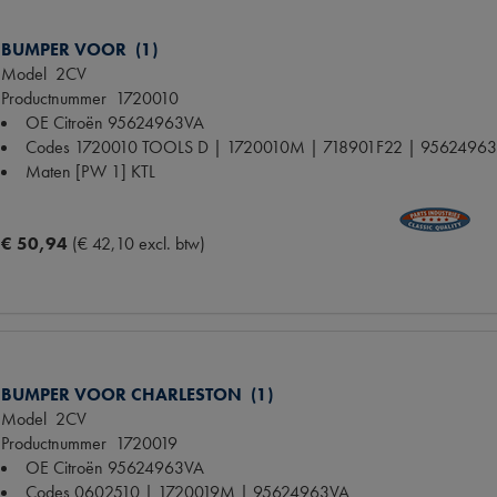
BUMPER VOOR (1)
Model
2CV
Productnummer
1720010
OE Citroën
95624963VA
Codes
1720010 TOOLS D | 1720010M | 718901F22 | 95624963
Maten
[PW 1] KTL
€ 50,94
(€ 42,10 excl. btw)
BUMPER VOOR CHARLESTON (1)
Model
2CV
Productnummer
1720019
OE Citroën
95624963VA
Codes
0602510 | 1720019M | 95624963VA