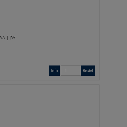
VA | [W
Info
Bestel