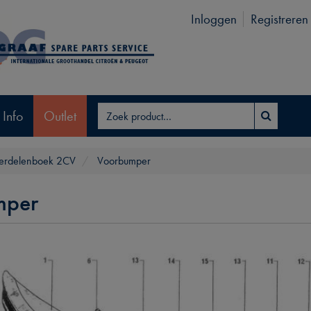
Inloggen
Registreren
 Info
Outlet
erdelenboek 2CV
Voorbumper
mper