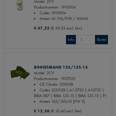
Model
2CV
Productnummer
1910004
Codes
1910004
Maten
AC136/EVK / 400ML
€ 47,23
(€ 39,03 excl. btw)
Info
Bestel
BINNENBAND 125/135-15
Model
2CV
Productnummer
1937022
OE Citroën
125015B
Codes
125015B | A1.0735 | A10735 |
BIBA 087 | BIBA 125-15 | BIBA 135-15 | P1
Maten
125/135x15 [PW 5]
€ 12,58
(€ 10,40 excl. btw)