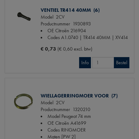
VENTIEL TR414 40MM (6)
Model
2CV
Productnummer
1930893
OE Citroën
216904
Codes
A1.0740 | TR414 40MM | XV414
€ 0,73
(€ 0,60 excl. btw)
Info
Bestel
WIELLAGERRINGMOER VOOR (7)
Model
2CV
Productnummer
1320210
Model Peugeot
74 mm
OE Citroën
A41699
Codes
RINGMOER
Maten
[PW 2]