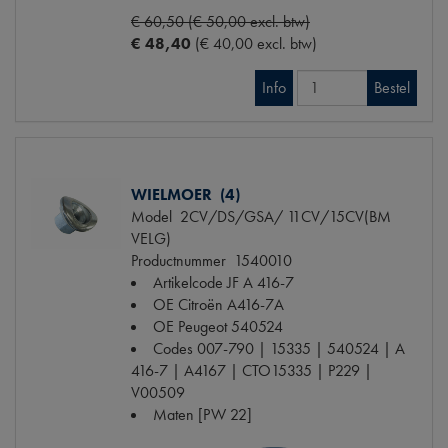
€ 60,50 (€ 50,00 excl. btw)
€ 48,40
(€ 40,00 excl. btw)
Info
Bestel
WIELMOER (4)
Model
2CV/DS/GSA/ 11CV/15CV(BM
VELG)
Productnummer
1540010
Artikelcode JF
A 416-7
OE Citroën
A416-7A
OE Peugeot
540524
Codes
007-790 | 15335 | 540524 | A
416-7 | A4167 | CTO15335 | P229 |
V00509
Maten
[PW 22]