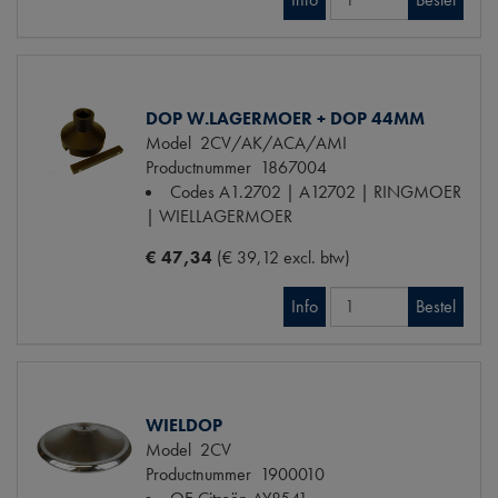
DOP W.LAGERMOER + DOP 44MM
Model
2CV/AK/ACA/AMI
Productnummer
1867004
Codes
A1.2702 | A12702 | RINGMOER
| WIELLAGERMOER
€ 47,34
(€ 39,12 excl. btw)
Info
Bestel
WIELDOP
Model
2CV
Productnummer
1900010