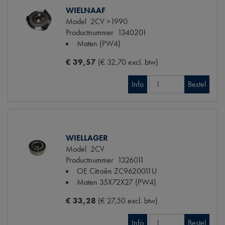
WIELNAAF
Model
2CV >1990
Productnummer
1340201
Maten
(PW4)
€ 39,57
(€ 32,70 excl. btw)
Info
Bestel
WIELLAGER
Model
2CV
Productnummer
1326011
OE Citroën
ZC9620011U
Maten
35X72X27 (PW4)
€ 33,28
(€ 27,50 excl. btw)
Info
Bestel