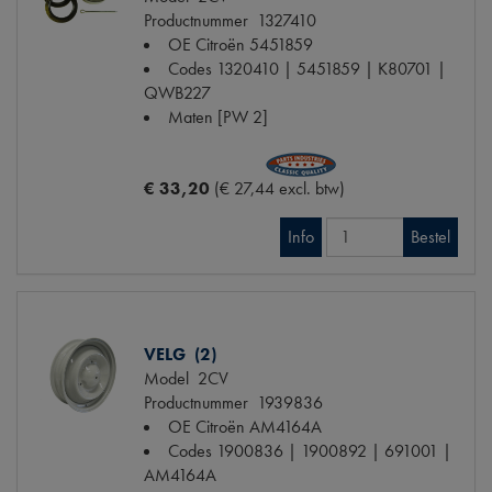
Productnummer
1327410
OE Citroën
5451859
Codes
1320410 | 5451859 | K80701 |
QWB227
Maten
[PW 2]
€ 33,20
(€ 27,44 excl. btw)
Info
Bestel
VELG (2)
Model
2CV
Productnummer
1939836
OE Citroën
AM4164A
Codes
1900836 | 1900892 | 691001 |
AM4164A