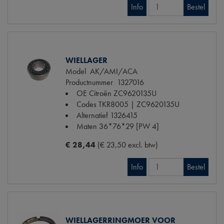
Info
Bestel
WIELLAGER
Model
AK/AMI/ACA
Productnummer
1327016
OE Citroën
ZC9620135U
Codes
TKR8005 | ZC9620135U
Alternatief
1326415
Maten
36*76*29 [PW 4]
€ 28,44
(€ 23,50 excl. btw)
Info
Bestel
WIELLAGERRINGMOER VOOR