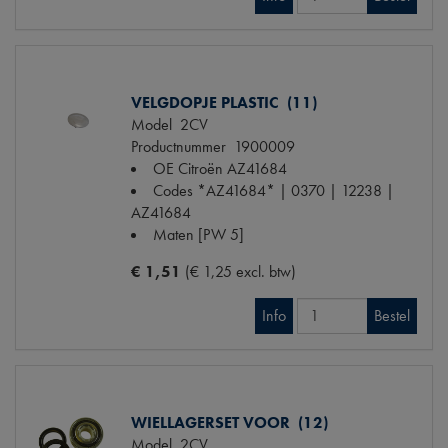
VELGDOPJE PLASTIC (11)
Model
2CV
Productnummer
1900009
OE Citroën
AZ41684
Codes
*AZ41684* | 0370 | 12238 |
AZ41684
Maten
[PW 5]
€ 1,51
(€ 1,25 excl. btw)
Info
Bestel
WIELLAGERSET VOOR (12)
Model
2CV