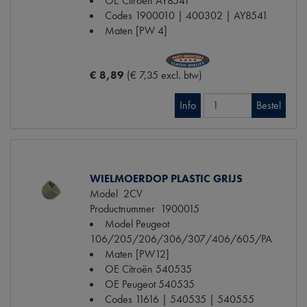
OE Citroën
AY8541
Codes
1900010 | 400302 | AY8541
Maten
[PW 4]
€ 8,89
(€ 7,35 excl. btw)
Info
Bestel
WIELMOERDOP PLASTIC GRIJS
Model
2CV
Productnummer
1900015
Model Peugeot
106/205/206/306/307/406/605/PA
Maten
[PW12]
OE Citroën
540535
OE Peugeot
540535
Codes
11616 | 540535 | 540555