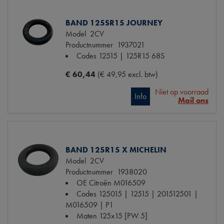
BAND 125SR15 JOURNEY
Model
2CV
Productnummer
1937021
Codes
12515 | 125R15 68S
€ 60,44
(€ 49,95 excl. btw)
Niet op voorraad
Info
Mail ons
BAND 125R15 X MICHELIN
Model
2CV
Productnummer
1938020
OE Citroën
M016509
Codes
125015 | 12515 | 201512501 |
M016509 | P1
Maten
125x15 [PW 5]