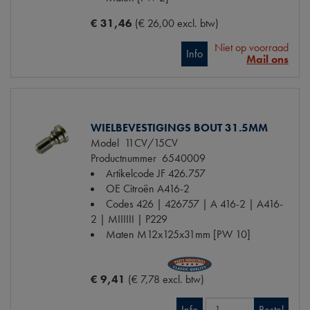
€ 31,46
(€ 26,00 excl. btw)
Niet op voorraad
Info
Mail ons
WIELBEVESTIGINGS BOUT 31.5MM
Model
11CV/15CV
Productnummer
6540009
Artikelcode JF
426.757
OE Citroën
A416-2
Codes
426 | 426757 | A 416-2 | A416-
2 | MIIIIII | P229
Maten
M12x125x31mm [PW 10]
€ 9,41
(€ 7,78 excl. btw)
Info
Bestel