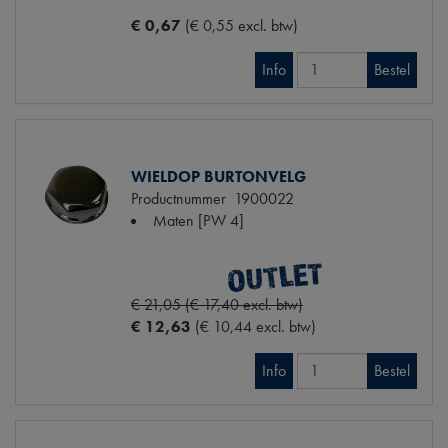
€ 0,67
(€ 0,55 excl. btw)
Info
Bestel
WIELDOP BURTONVELG
Productnummer
1900022
Maten
[PW 4]
€ 21,05 (€ 17,40 excl. btw)
€ 12,63
(€ 10,44 excl. btw)
Info
Bestel