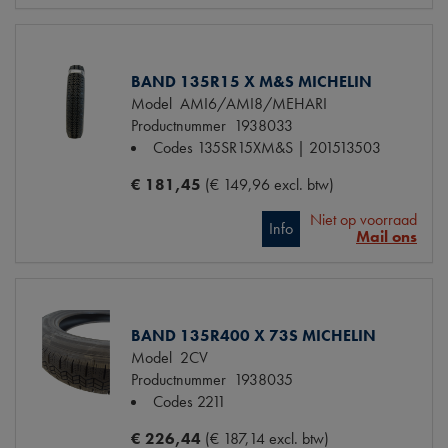
BAND 135R15 X M&S MICHELIN
Model
AMI6/AMI8/MEHARI
Productnummer
1938033
Codes
135SR15XM&S | 201513503
€ 181,45
(€ 149,96 excl. btw)
Niet op voorraad
Info
Mail ons
BAND 135R400 X 73S MICHELIN
Model
2CV
Productnummer
1938035
Codes
2211
€ 226,44
(€ 187,14 excl. btw)