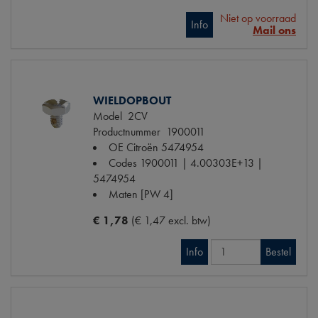
Niet op voorraad
Info
Mail ons
WIELDOPBOUT
Model
2CV
Productnummer
1900011
OE Citroën
5474954
Codes
1900011 | 4.00303E+13 |
5474954
Maten
[PW 4]
€ 1,78
(€ 1,47 excl. btw)
Info
Bestel