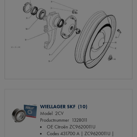
WIELLAGER SKF (10)
Model
2CV
Productnummer
1328011
OE Citroën
ZC9620011U
Codes
431700 A | ZC9620011U |