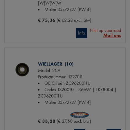
[W[W[W[W
Maten
35x72x27 [PW 4]
€ 75,36
(€ 62,28 excl. btw)
Niet op voorraad
Info
Mail ons
WIELLAGER (10)
Model
2CV
Productnummer
1327011
OE Citroën
ZC9620011U
Codes
1320010 | 36697 | TKR8004 |
ZC9620011U
Maten
35x72x27 [PW 4]
€ 33,28
(€ 27,50 excl. btw)