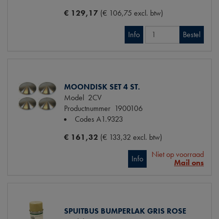
€ 129,17
(€ 106,75 excl. btw)
Info
Bestel
MOONDISK SET 4 ST.
Model
2CV
Productnummer
1900106
Codes
A1.9323
€ 161,32
(€ 133,32 excl. btw)
Niet op voorraad
Info
Mail ons
SPUITBUS BUMPERLAK GRIS ROSE