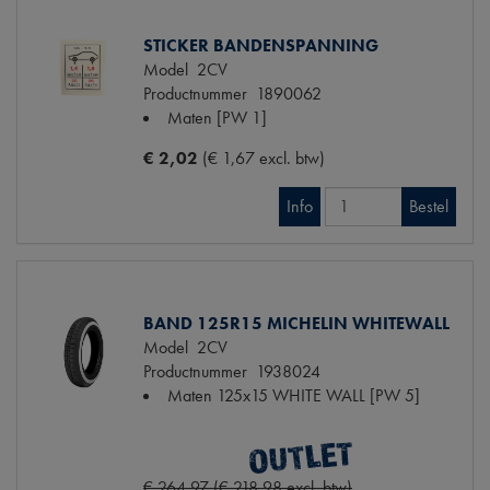
STICKER BANDENSPANNING
Model
2CV
Productnummer
1890062
Maten
[PW 1]
€ 2,02
(€ 1,67 excl. btw)
Info
Bestel
BAND 125R15 MICHELIN WHITEWALL
Model
2CV
Productnummer
1938024
Maten
125x15 WHITE WALL [PW 5]
€ 264,97 (€ 218,98 excl. btw)