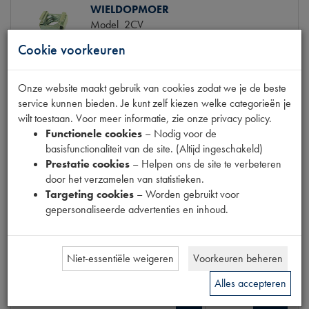
WIELDOPMOER
Model
2CV
Productnummer
1900012
Cookie voorkeuren
OE Citroën
ZC9615863U
Codes
224 | 38110 | ZC9615863U
Maten
[PW 5]
Onze website maakt gebruik van cookies zodat we je de beste
service kunnen bieden. Je kunt zelf kiezen welke categorieën je
€ 2,57
(€ 2,12 excl. btw)
wilt toestaan. Voor meer informatie, zie onze privacy policy.
Functionele cookies
– Nodig voor de
Info
Bestel
basisfunctionaliteit van de site. (Altijd ingeschakeld)
Prestatie cookies
– Helpen ons de site te verbeteren
door het verzamelen van statistieken.
Targeting cookies
– Worden gebruikt voor
gepersonaliseerde advertenties en inhoud.
WIELMOERDOP - PLASTIC ZWART
Model
2CV
Productnummer
1900013
Niet-essentiële weigeren
Voorkeuren beheren
€ 1,60
(€ 1,32 excl. btw)
Alles accepteren
Info
Bestel