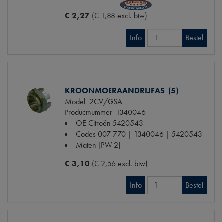
€ 2,27
(€ 1,88 excl. btw)
Info
Bestel
KROONMOERAANDRIJFAS (5)
Model
2CV/GSA
Productnummer
1340046
OE Citroën
5420543
Codes
007-770 | 1340046 | 5420543
Maten
[PW 2]
€ 3,10
(€ 2,56 excl. btw)
Info
Bestel