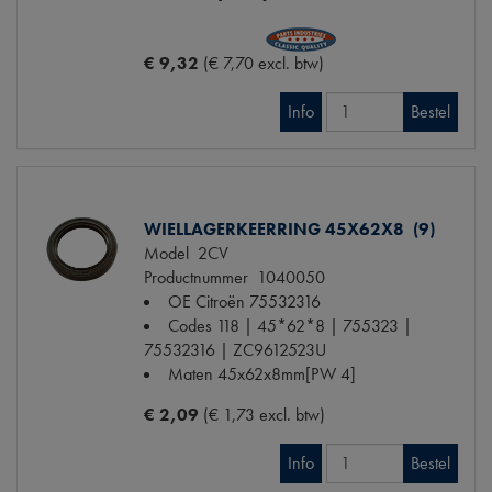
€ 9,32
(€ 7,70 excl. btw)
Info
Bestel
WIELLAGERKEERRING 45X62X8 (9)
Model
2CV
Productnummer
1040050
OE Citroën
75532316
Codes
118 | 45*62*8 | 755323 |
75532316 | ZC9612523U
Maten
45x62x8mm[PW 4]
€ 2,09
(€ 1,73 excl. btw)
Info
Bestel