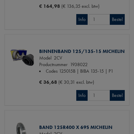
€ 164,98
(€ 136,35 excl. btw)
Info
Bestel
BINNENBAND 125/135-15 MICHELIN
Model
2CV
Productnummer
1938022
Codes
125015B | BIBA 135-15 | P1
€ 36,68
(€ 30,31 excl. btw)
Info
Bestel
BAND 125R400 X 69S MICHELIN
Model
2CV