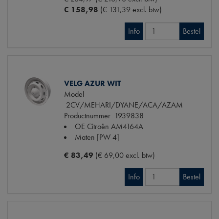
€ 158,98
(€ 131,39 excl. btw)
Info
Bestel
VELG AZUR WIT
Model
2CV/MEHARI/DYANE/ACA/AZAM
Productnummer
1939838
OE Citroën
AM4164A
Maten
[PW 4]
€ 83,49
(€ 69,00 excl. btw)
Info
Bestel