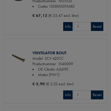
Productnummer
1937035
Codes
13580150TM80
€ 67,12
(€ 55,47 excl. btw)
Info
Bestel
VENTILATOR BOUT
Model
2CV 425CC
Productnummer
1540009
OE Citroën
A24195
Maten
[PW1]
€ 3,90
(€ 3,22 excl. btw)
Info
Bestel