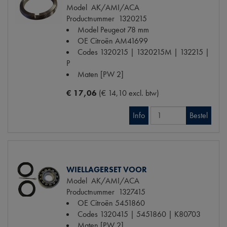
Model
AK/AMI/ACA
Productnummer
1320215
Model Peugeot
78 mm
OE Citroën
AM41699
Codes
1320215 | 1320215M | 132215 |
P
Maten
[PW 2]
€ 17,06
(€ 14,10 excl. btw)
Info
Bestel
WIELLAGERSET VOOR
Model
AK/AMI/ACA
Productnummer
1327415
OE Citroën
5451860
Codes
1320415 | 5451860 | K80703
Maten
[PW 2]