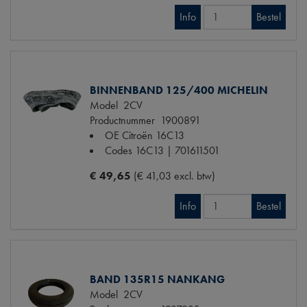
Info
Bestel
BINNENBAND 125/400 MICHELIN
Model
2CV
Productnummer
1900891
OE Citroën
16C13
Codes
16C13 | 701611501
€ 49,65
(€ 41,03 excl. btw)
Info
Bestel
BAND 135R15 NANKANG
Model
2CV