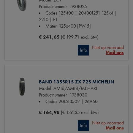
Productnummer
1938025
Codes
125400 | 204001251 125x4 |
2210 | P1
Maten
125x400 [PW 5]
€ 241,65
(€ 199,71 excl. btw)
Niet op voorraad
Info
Mail ons
BAND 135SR15 ZX 72S MICHELIN
Model
AMI6/AMI8/MEHARI
Productnummer
1938030
Codes
201513502 | 26960
€ 164,98
(€ 136,35 excl. btw)
Niet op voorraad
Info
Mail ons