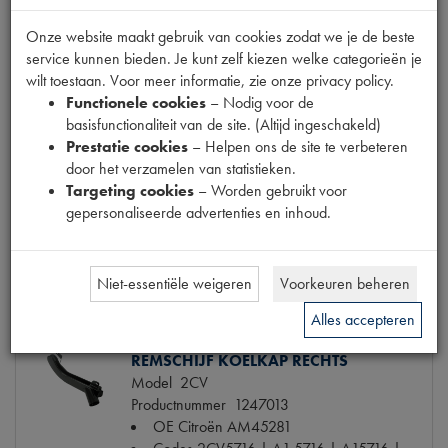
Onze website maakt gebruik van cookies zodat we je de beste
service kunnen bieden. Je kunt zelf kiezen welke categorieën je
REMKLAUW
wilt toestaan. Voor meer informatie, zie onze privacy policy.
Model
2CV6
Functionele cookies
– Nodig voor de
Productnummer
1200202
basisfunctionaliteit van de site. (Altijd ingeschakeld)
OE Citroën
95535826
Prestatie cookies
– Helpen ons de site te verbeteren
Codes
13013 | 95535826
door het verzamelen van statistieken.
Maten
[PW2]
Targeting cookies
– Worden gebruikt voor
€ 149,14
(€ 123,26 excl. btw)
gepersonaliseerde advertenties en inhoud.
Info
Bestel
Niet-essentiële weigeren
Voorkeuren beheren
Alles accepteren
REMSCHIJF KOELKAP RECHTS
Model
2CV
Productnummer
1247013
OE Citroën
AM45281