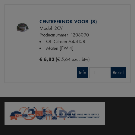
CENTREERNOK VOOR (8)
Model
2CV
Productnummer
1208090
OE Citroën
A45115B
Maten
[PW 4]
€ 6,82
(€ 5,64 excl. btw)
Info
Bestel