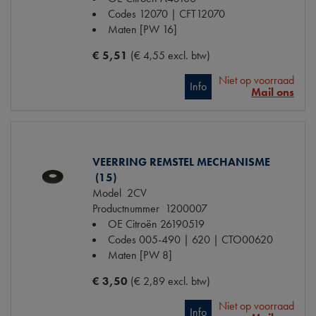
Codes
12070 | CFT12070
Maten
[PW 16]
€ 5,51
(€ 4,55 excl. btw)
Niet op voorraad
Info
Mail ons
VEERRING REMSTEL MECHANISME
(15)
Model
2CV
Productnummer
1200007
OE Citroën
26190519
Codes
005-490 | 620 | CTO00620
Maten
[PW 8]
€ 3,50
(€ 2,89 excl. btw)
Niet op voorraad
Info