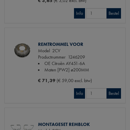
€ 3,65
(€ 3,02 excl. btw)
Info
Bestel
REMTROMMEL VOOR
Model
2CV
Productnummer
1246209
OE Citroën
AY451-6A
Maten
[PW2] ø200MM
€ 71,39
(€ 59,00 excl. btw)
Info
Bestel
MONTAGESET REMBLOK