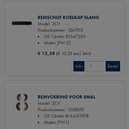
REMSCHIJF KOELKAP SLANG
Model
2CV
Productnummer
1247015
OE Citroën
95547230
Maten
[PW 2]
€ 12,38
(€ 10,23 excl. btw)
Info
Bestel
REMVOERING VOOR SMAL
Model
2CV
Productnummer
1208010
OE Citroën
BNL4515918
Maten
(PW1)