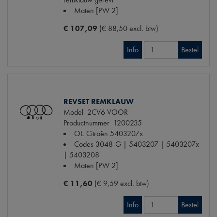
Maten
[PW 2]
€ 107,09
(€ 88,50 excl. btw)
Info
Bestel
REVSET REMKLAUW
Model
2CV6 VOOR
Productnummer
1200235
OE Citroën
5403207x
Codes
3048-G | 5403207 | 5403207x
| 5403208
Maten
[PW 2]
€ 11,60
(€ 9,59 excl. btw)
Info
Bestel