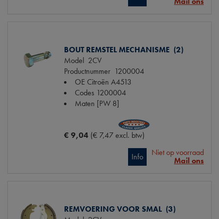
Mail ons
BOUT REMSTEL MECHANISME (2)
Model
2CV
Productnummer
1200004
OE Citroën
A4513
Codes
1200004
Maten
[PW 8]
€ 9,04
(€ 7,47 excl. btw)
Niet op voorraad
Info
Mail ons
REMVOERING VOOR SMAL (3)