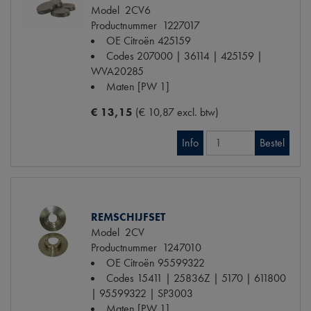
Model
2CV6
Productnummer
1227017
OE Citroën
425159
Codes
207000 | 36114 | 425159 |
WVA20285
Maten
[PW 1]
€ 13,15
(€ 10,87 excl. btw)
Info
Bestel
REMSCHIJFSET
Model
2CV
Productnummer
1247010
OE Citroën
95599322
Codes
15411 | 25836Z | 5170 | 611800
| 95599322 | SP3003
Maten
[PW 1]