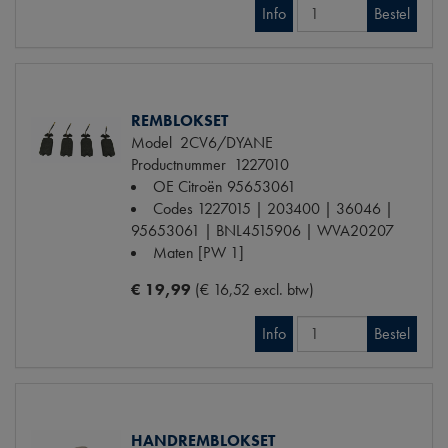
Info
Bestel
REMBLOKSET
Model
2CV6/DYANE
Productnummer
1227010
OE Citroën
95653061
Codes
1227015 | 203400 | 36046 |
95653061 | BNL4515906 | WVA20207
Maten
[PW 1]
€ 19,99
(€ 16,52 excl. btw)
Info
Bestel
HANDREMBLOKSET