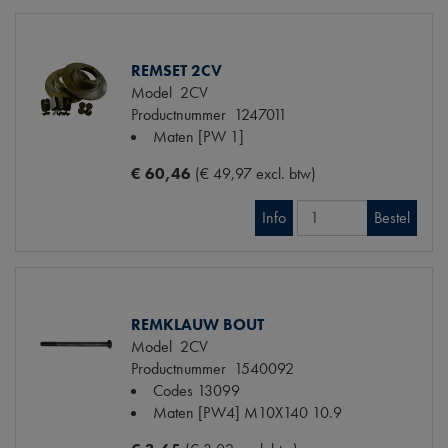
REMSET 2CV
Model
2CV
Productnummer
1247011
Maten
[PW 1]
€ 60,46
(€ 49,97 excl. btw)
Info
Bestel
REMKLAUW BOUT
Model
2CV
Productnummer
1540092
Codes
13099
Maten
[PW4] M10X140 10.9