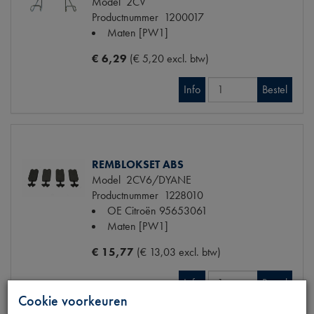
Model
2CV
Productnummer
1200017
Maten
[PW1]
€ 6,29
(€ 5,20 excl. btw)
Info
Bestel
REMBLOKSET ABS
Model
2CV6/DYANE
Productnummer
1228010
OE Citroën
95653061
Maten
[PW1]
€ 15,77
(€ 13,03 excl. btw)
Info
Bestel
Cookie voorkeuren