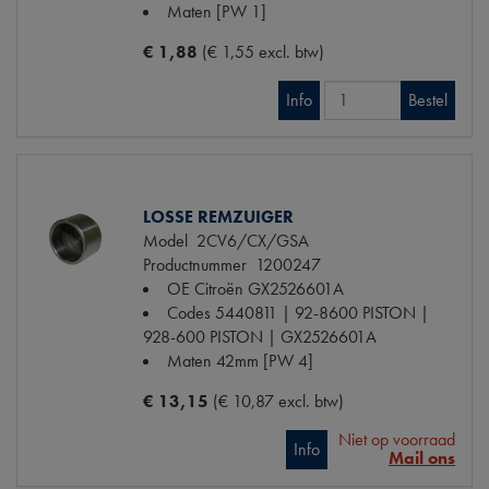
Maten
[PW 1]
€ 1,88
(€ 1,55 excl. btw)
Info
Bestel
LOSSE REMZUIGER
Model
2CV6/CX/GSA
Productnummer
1200247
OE Citroën
GX2526601A
Codes
5440811 | 92-8600 PISTON |
928-600 PISTON | GX2526601A
Maten
42mm [PW 4]
€ 13,15
(€ 10,87 excl. btw)
Niet op voorraad
Info
Mail ons