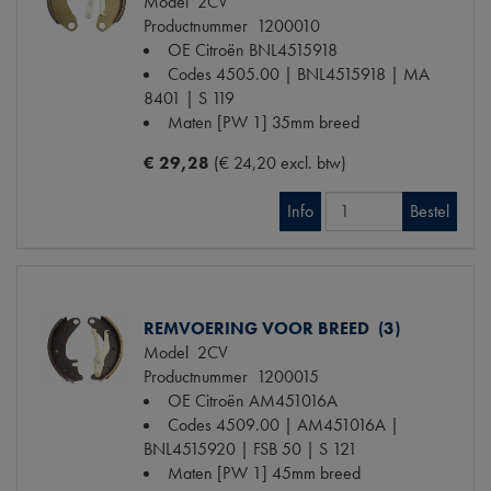
Model
2CV
Productnummer
1200010
OE Citroën
BNL4515918
Codes
4505.00 | BNL4515918 | MA
8401 | S 119
Maten
[PW 1] 35mm breed
€ 29,28
(€ 24,20 excl. btw)
Info
Bestel
REMVOERING VOOR BREED (3)
Model
2CV
Productnummer
1200015
OE Citroën
AM451016A
Codes
4509.00 | AM451016A |
BNL4515920 | FSB 50 | S 121
Maten
[PW 1] 45mm breed