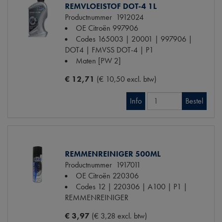
REMVLOEISTOF DOT-4 1L
Productnummer
1912024
OE Citroën
997906
Codes
165003 | 20001 | 997906 |
DOT4 | FMVSS DOT-4 | P1
Maten
[PW 2]
€ 12,71
(€ 10,50 excl. btw)
Info
Bestel
REMMENREINIGER 500ML
Productnummer
1917011
OE Citroën
220306
Codes
12 | 220306 | A100 | P1 |
REMMENREINIGER
€ 3,97
(€ 3,28 excl. btw)