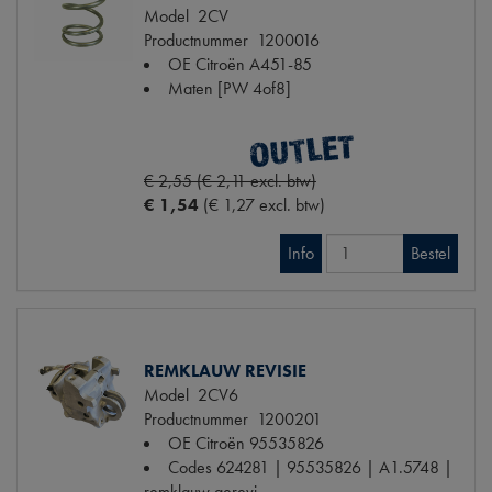
Model
2CV
Productnummer
1200016
OE Citroën
A451-85
Maten
[PW 4of8]
€ 2,55 (€ 2,11 excl. btw)
€ 1,54
(€ 1,27 excl. btw)
Info
Bestel
REMKLAUW REVISIE
Model
2CV6
Productnummer
1200201
OE Citroën
95535826
Codes
624281 | 95535826 | A1.5748 |
remklauw gerevi