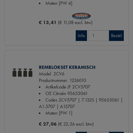
Maten
[PW 4]
€ 13,41
(€ 11,08 excl. btw)
Info
Bestel
REMBLOKSET KERAMISCH
Model
2CV6
Productnummer
1226010
Artikelcode JF
2CV5707
OE Citroën
95653061
Codes
2CV5707 | 7.132S | 95653061 |
A1.5707 | A15707
Maten
[PW 1]
€ 27,06
(€ 22,36 excl. btw)