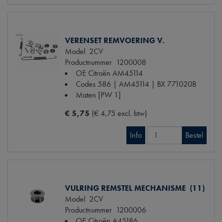
VERENSET REMVOERING V.
Model
2CV
Productnummer
1200008
OE Citroën
AM45114
Codes
586 | AM45114 | BX 771020B
Maten
[PW 1]
€ 5,75
(€ 4,75 excl. btw)
Info
Bestel
VULRING REMSTEL MECHANISME (11)
Model
2CV
Productnummer
1200006
OE Citroën
A45186