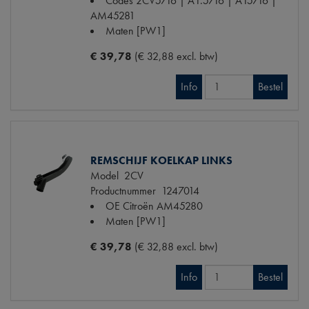
Codes
2CV5716 | A1.5716 | A15716 |
AM45281
Maten
[PW1]
€ 39,78
(€ 32,88 excl. btw)
Info
Bestel
REMSCHIJF KOELKAP LINKS
Model
2CV
Productnummer
1247014
OE Citroën
AM45280
Maten
[PW1]
€ 39,78
(€ 32,88 excl. btw)
Info
Bestel