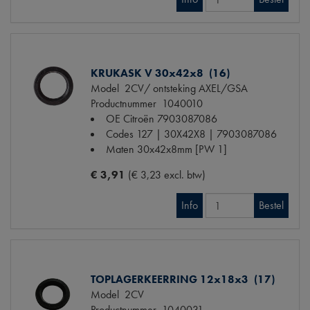
KRUKASK V 30x42x8 (16)
Model
2CV/ ontsteking AXEL/GSA
Productnummer
1040010
OE Citroën
7903087086
Codes
127 | 30X42X8 | 7903087086
Maten
30x42x8mm [PW 1]
€ 3,91
(€ 3,23 excl. btw)
Info
Bestel
TOPLAGERKEERRING 12x18x3 (17)
Model
2CV
Productnummer
1040031