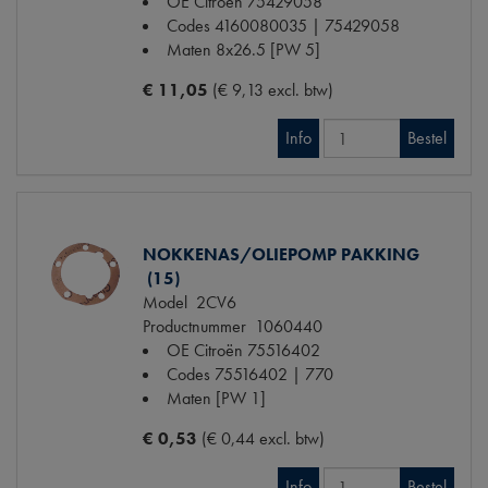
OE Citroën
75429058
Codes
4160080035 | 75429058
Maten
8x26.5 [PW 5]
€ 11,05
(€ 9,13 excl. btw)
Info
Bestel
NOKKENAS/OLIEPOMP PAKKING
(15)
Model
2CV6
Productnummer
1060440
OE Citroën
75516402
Codes
75516402 | 770
Maten
[PW 1]
€ 0,53
(€ 0,44 excl. btw)
Info
Bestel