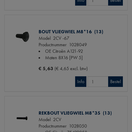
Info
Bestel
BOUT VLIEGWIEL M8*16 (13)
Model
2CV -67
Productnummer
1028049
OE Citroën
A121-92
Maten
8X16 [PW 5]
€ 5,63
(€ 4,65 excl. btw)
Info
Bestel
REKBOUT VLIEGWIEL M8*35 (13)
Model
2CV
Productnummer
1028050