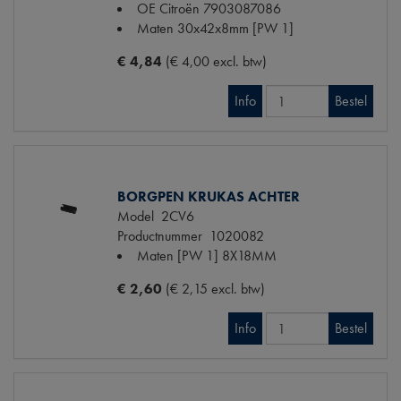
OE Citroën
7903087086
Maten
30x42x8mm [PW 1]
€ 4,84
(€ 4,00 excl. btw)
Info
Bestel
BORGPEN KRUKAS ACHTER
Model
2CV6
Productnummer
1020082
Maten
[PW 1] 8X18MM
€ 2,60
(€ 2,15 excl. btw)
Info
Bestel