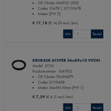
OE Citroën
AM9121-002L
Codes
10478 | 2CV10478
Maten
[PW 2]
€ 17,18
(€ 14,20 excl. btw)
Info
Bestel
KRUKASK ACHTER 56x69x10 VITON
Model
2CV6
Productnummer
1047012
OE Citroën
95496879
Codes
2CV0408
Maten
56x69x10mm [PW 1]
€ 7,39
(€ 6,11 excl. btw)
Info
Bestel