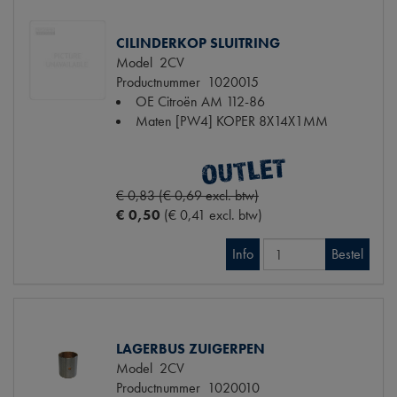
CILINDERKOP SLUITRING
Model
2CV
Productnummer
1020015
OE Citroën
AM 112-86
Maten
[PW4] KOPER 8X14X1MM
€ 0,83 (€ 0,69 excl. btw)
€ 0,50
(€ 0,41 excl. btw)
Info
Bestel
LAGERBUS ZUIGERPEN
Model
2CV
Productnummer
1020010