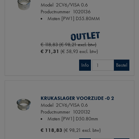
Model
2CV6/VISA 0.6
Productnummer
1020136
Maten
[PW1] D55.80MM
€ 118,83 (€ 98,21 excl. btw)
€ 71,31
(€ 58,93 excl. btw)
Info
Bestel
KRUKASLAGER VOORZIJDE -0 2
Model
2CV6/VISA 0.6
Productnummer
1020132
Maten
[PW1] D50.80mm
€ 118,83
(€ 98,21 excl. btw)