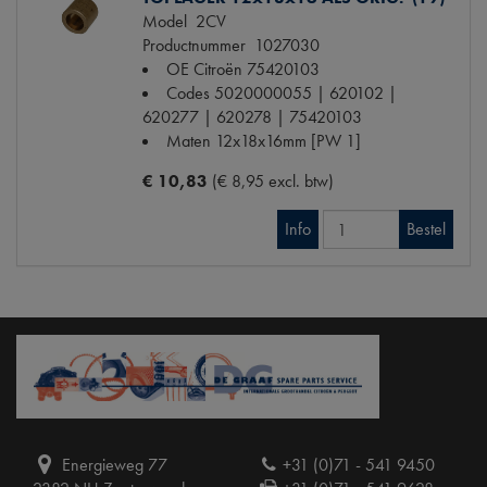
Model
2CV
Productnummer
1027030
OE Citroën
75420103
Codes
5020000055 | 620102 |
620277 | 620278 | 75420103
Maten
12x18x16mm [PW 1]
€ 10,83
(€ 8,95 excl. btw)
Info
Bestel
Energieweg 77
+31 (0)71 - 541 9450