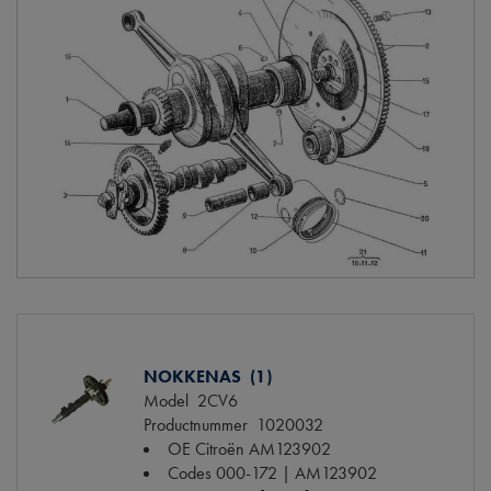
NOKKENAS (1)
Model
2CV6
Productnummer
1020032
OE Citroën
AM123902
Codes
000-172 | AM123902