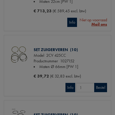
Maten
22cm [PW 1]
€ 713,23
(€ 589,45 excl. btw)
Niet op voorraad
Info
Mail ons
SET ZUIGERVEREN (10)
Model
2CV 425CC
Productnummer
1027152
Maten
Ø 66mm [PW 1]
€ 39,72
(€ 32,83 excl. btw)
Info
Bestel
SET ZUIGERVEREN (10)