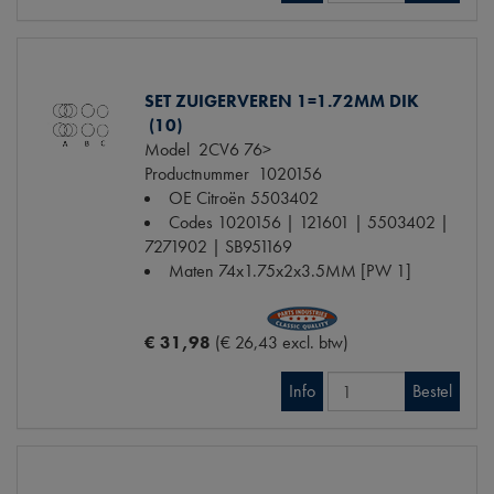
SET ZUIGERVEREN 1=1.72MM DIK
(10)
Model
2CV6 76>
Productnummer
1020156
OE Citroën
5503402
Codes
1020156 | 121601 | 5503402 |
7271902 | SB951169
Maten
74x1.75x2x3.5MM [PW 1]
€ 31,98
(€ 26,43 excl. btw)
Info
Bestel