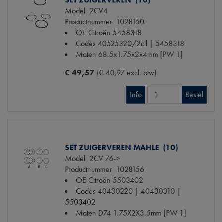
Model
2CV4
Productnummer
1028150
OE Citroën
5458318
Codes
40525320/2cil | 5458318
Maten
68.5x1.75x2x4mm [PW 1]
€ 49,57
(€ 40,97 excl. btw)
Info
Bestel
SET ZUIGERVEREN MAHLE (10)
Model
2CV 76->
Productnummer
1028156
OE Citroën
5503402
Codes
40430220 | 40430310 |
5503402
Maten
D74 1.75X2X3.5mm [PW 1]