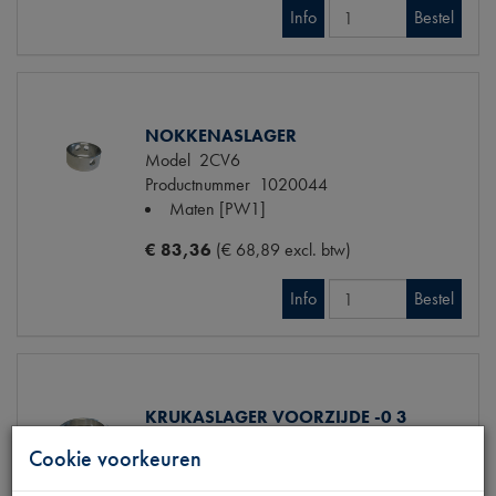
Info
Bestel
NOKKENASLAGER
Model
2CV6
Productnummer
1020044
Maten
[PW1]
€ 83,36
(€ 68,89 excl. btw)
Info
Bestel
KRUKASLAGER VOORZIJDE -0 3
Model
2CV6/VISA 0.6
Cookie voorkeuren
Productnummer
1020133
Maten
[PW1] D50.70mm