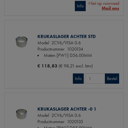
Niet op voorraad
Info
Mail ons
KRUKASLAGER ACHTER STD
Model
2CV6/VISA 0.6
Productnummer
1020134
Maten
[PW1] D56.00MM
€ 118,83
(€ 98,21 excl. btw)
Info
Bestel
KRUKASLAGER ACHTER -0 1
Model
2CV6/VISA 0.6
Productnummer
1020135
Maten
[PW1] D55.90MM