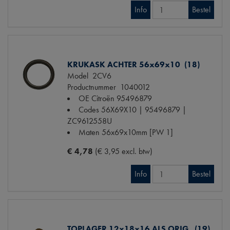
Info
Bestel
KRUKASK ACHTER 56x69x10 (18)
Model
2CV6
Productnummer
1040012
OE Citroën
95496879
Codes
56X69X10 | 95496879 |
ZC9612558U
Maten
56x69x10mm [PW 1]
€ 4,78
(€ 3,95 excl. btw)
Info
Bestel
TOPLAGER 12x18x16 ALS ORIG. (19)