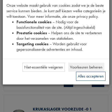
Onze website maakt gebruik van cookies zodat we je de beste
€ 118,83
(€ 98,21 excl. btw)
service kunnen bieden. Je kunt zelf kiezen welke categorieën je
wilt toestaan. Voor meer informatie, zie onze privacy policy.
Info
Bestel
Functionele cookies
– Nodig voor de
basisfunctionaliteit van de site. (Altijd ingeschakeld)
Prestatie cookies
– Helpen ons de site te verbeteren
door het verzamelen van statistieken.
Targeting cookies
– Worden gebruikt voor
KRUKASLAGER VOORZIJDE STD
gepersonaliseerde advertenties en inhoud.
Model
2CV6/VISA 0.6
Productnummer
1020130
Maten
[PW1] D51.00mm
Niet-essentiële weigeren
Voorkeuren beheren
€ 118,83
(€ 98,21 excl. btw)
Alles accepteren
Info
Bestel
KRUKASLAGER VOORZIJDE -0 1