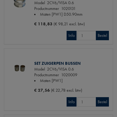
Model
2CV6/VISA 0.6
Productnummer
1020131
Maten
[PW1] D50.90mm
€ 118,83
(€ 98,21 excl. btw)
Info
Bestel
SET ZUIGERPEN BUSSEN
Model
2CV6/VISA 0.6
Productnummer
1020009
Maten
[PW1]
€ 27,56
(€ 22,78 excl. btw)
Info
Bestel