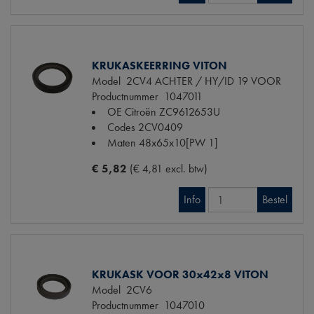
KRUKASKEERRING VITON
Model
2CV4 ACHTER / HY/ID 19 VOOR
Productnummer
1047011
OE Citroën
ZC9612653U
Codes
2CV0409
Maten
48x65x10[PW 1]
€ 5,82
(€ 4,81 excl. btw)
Info
Bestel
KRUKASK VOOR 30x42x8 VITON
Model
2CV6
Productnummer
1047010