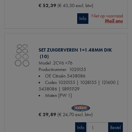
€ 52,39
(€ 43,30 excl. btw)
Niet op voorraad
Info
Mail ons
SET ZUIGERVEREN 1=1.48MM DIK
(10)
Model
2CV6 >76
Productnummer
1020155
OE Citroën
5438086
Codes
1020155 | 1028155 | 121600 |
5438086 | SB951129
Maten
[PW 1]
€ 29,89
(€ 24,70 excl. btw)
Info
Bestel