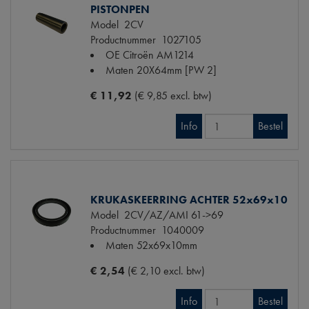
PISTONPEN
Model
2CV
Productnummer
1027105
OE Citroën
AM1214
Maten
20X64mm [PW 2]
€ 11,92
(€ 9,85 excl. btw)
Info
Bestel
KRUKASKEERRING ACHTER 52x69x10
Model
2CV/AZ/AMI 61->69
Productnummer
1040009
Maten
52x69x10mm
€ 2,54
(€ 2,10 excl. btw)
Info
Bestel