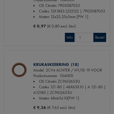
OE Citroën
7903087053
Codes
12X18X3 (222122 | 7903087053
Maten
12x23.25x3mm [PW 1]
€ 0,97
(€ 0,80 excl. btw)
Info
Bestel
KRUKASKEERRING (18)
Model
2CV4 ACHTER / HY/ID 19 VOOR
Productnummer
1040011
OE Citroën
ZC9612653U
Codes
121-80 | 48X65X10 | A 121-80 |
A12180 | ZC9612653U
Maten
48x65x10[PW 1]
€ 9,26
(€ 7,65 excl. btw)