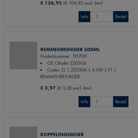
€ 126,95
(€ 104,92 excl. btw)
Info
Bestel
REMMENREINIGER 500ML
Productnummer
1917011
OE Citroën
220306
Codes
12 | 220306 | A100 | P1 |
REMMENREINIGER
€ 3,97
(€ 3,28 excl. btw)
Info
Bestel
KOPPELINGSMOER