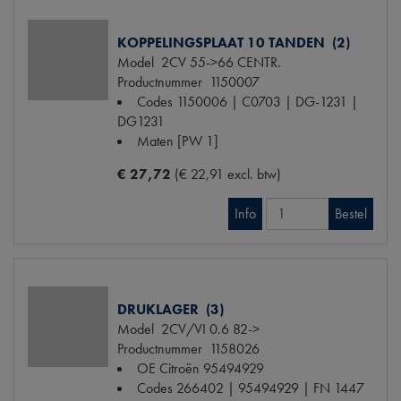
KOPPELINGSPLAAT 10 TANDEN (2)
Model
2CV 55->66 CENTR.
Productnummer
1150007
Codes
1150006 | C0703 | DG-1231 |
DG1231
Maten
[PW 1]
€ 27,72
(€ 22,91 excl. btw)
Info
Bestel
DRUKLAGER (3)
Model
2CV/VI 0.6 82->
Productnummer
1158026
OE Citroën
95494929
Codes
266402 | 95494929 | FN 1447