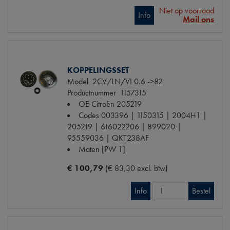
Niet op voorraad
Info
Mail ons
KOPPELINGSSET
Model
2CV/LN/VI 0.6 ->82
Productnummer
1157315
OE Citroën
205219
Codes
003396 | 1150315 | 2004H1 |
205219 | 616022206 | 899020 |
95559036 | QKT238AF
Maten
[PW 1]
€ 100,79
(€ 83,30 excl. btw)
Info
Bestel