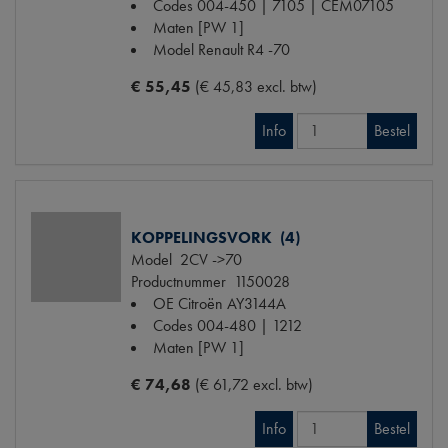
Codes
004-450 | 7105 | CEM07105
Maten
[PW 1]
Model Renault
R4 -70
€ 55,45
(€ 45,83 excl. btw)
Info
Bestel
KOPPELINGSVORK (4)
Model
2CV ->70
Productnummer
1150028
OE Citroën
AY3144A
Codes
004-480 | 1212
Maten
[PW 1]
€ 74,68
(€ 61,72 excl. btw)
Info
Bestel