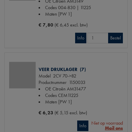
OE Citroën
AM3149
Codes
004-830 | 11225
Maten
[PW 1]
€ 7,80
(€ 6,45 excl. btw)
Info
Bestel
VEER DRUKLAGER (7)
Model
2CV 70->82
Productnummer
1150033
OE Citroën
AM31477
Codes
CEM11225
Maten
[PW 1]
€ 6,23
(€ 5,15 excl. btw)
Niet op voorraad
Info
Mail ons