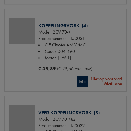
KOPPELINGSVORK (4)
Model
2CV 70->
Productnummer
1150031
OE Citroën
AM3144C
Codes
004-490
Maten
[PW 1]
€ 35,89
(€ 29,66 excl. btw)
Niet op voorraad
Info
Mail ons
VEER KOPPELINGSVORK (5)
Model
2CV 70->82
Productnummer
1150032