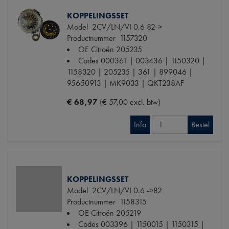
KOPPELINGSSET
Model
2CV/LN/VI 0.6 82->
Productnummer
1157320
OE Citroën
205235
Codes
000361 | 003436 | 1150320 |
1158320 | 205235 | 361 | 899046 |
95650913 | MK9033 | QKT238AF
€ 68,97
(€ 57,00 excl. btw)
Info
Bestel
KOPPELINGSSET
Model
2CV/LN/VI 0.6 ->82
Productnummer
1158315
OE Citroën
205219
Codes
003396 | 1150015 | 1150315 |