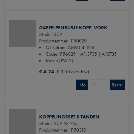
GAFFELPENBUSJE KOPP. VORK
Model
2CV
Productnummer
1150029
OE Citroën
AM9314-125L
Codes
1156029 | A1.3735 | A13735
Maten
[PW 2]
€ 4,24
(€ 3,50 excl. btw)
Info
Bestel
KOPPELINGSSET 8 TANDEN
Model
2CV 52->55
Productnummer
1150310