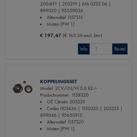
2004H1 | 205219 | 616 0222 06 |
899020 | 95559036
Alternatief
1157315
Maten
[PW 1]
€ 197,67
(€ 163,36 excl. btw)
Info
Bestel
KOPPELINGSSET
Model
2CV/LN/VI 0.6 82->
Productnummer
1158320
OE Citroën
205235
Codes
003436 | 1150320 | 205235 |
899046 | 95650913
Alternatief
1157320
Maten
[PW 1]