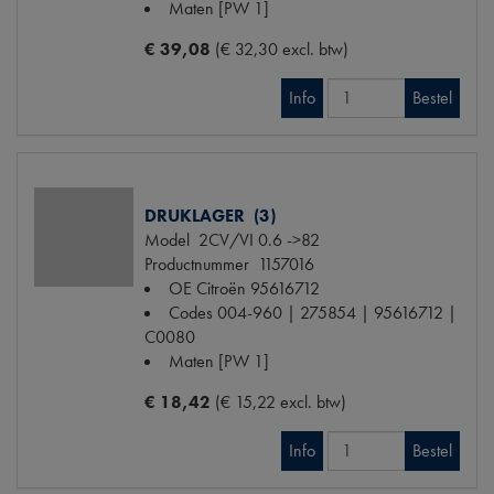
Maten
[PW 1]
€ 39,08
(€ 32,30 excl. btw)
Info
Bestel
DRUKLAGER (3)
Model
2CV/VI 0.6 ->82
Productnummer
1157016
OE Citroën
95616712
Codes
004-960 | 275854 | 95616712 |
C0080
Maten
[PW 1]
€ 18,42
(€ 15,22 excl. btw)
Info
Bestel