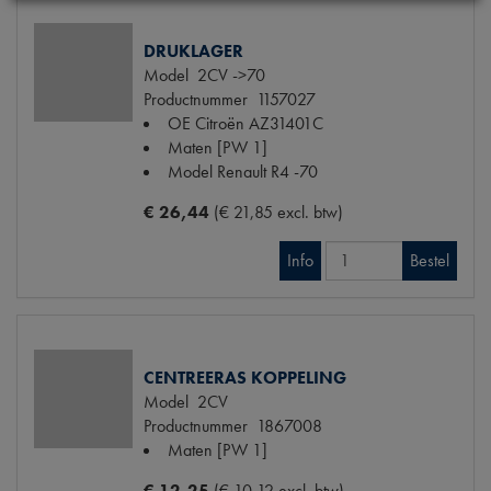
DRUKLAGER
Model
2CV ->70
Productnummer
1157027
OE Citroën
AZ31401C
Maten
[PW 1]
Model Renault
R4 -70
€ 26,44
(€ 21,85 excl. btw)
Info
Bestel
CENTREERAS KOPPELING
Model
2CV
Productnummer
1867008
Maten
[PW 1]
€ 12,25
(€ 10,12 excl. btw)