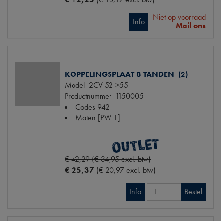
Niet op voorraad
Info
Mail ons
KOPPELINGSPLAAT 8 TANDEN (2)
Model
2CV 52->55
Productnummer
1150005
Codes
942
Maten
[PW 1]
€ 42,29 (€ 34,95 excl. btw)
€ 25,37
(€ 20,97 excl. btw)
Info
Bestel