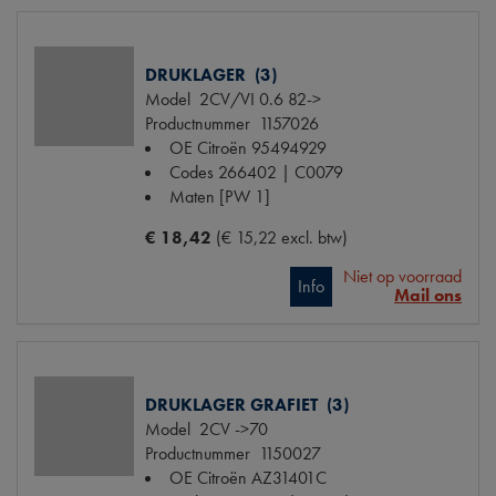
DRUKLAGER (3)
Model
2CV/VI 0.6 82->
Productnummer
1157026
OE Citroën
95494929
Codes
266402 | C0079
Maten
[PW 1]
€ 18,42
(€ 15,22 excl. btw)
Niet op voorraad
Info
Mail ons
DRUKLAGER GRAFIET (3)
Model
2CV ->70
Productnummer
1150027
OE Citroën
AZ31401C