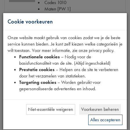
Codes
1010
Maten
[PW 1]
€ 182,95
(€ 151,20 excl. btw)
Cookie voorkeuren
Info
Bestel
Onze website maakt gebruik van cookies zodat we je de beste
service kunnen bieden. Je kunt zelf kiezen welke categorieën je
wilt toestaan. Voor meer informatie, zie onze privacy policy.
Functionele cookies
– Nodig voor de
basisfunctionaliteit van de site. (Altijd ingeschakeld)
KOPPELINGSSET 10 TANDEN
Prestatie cookies
– Helpen ons de site te verbeteren
Model
2CV 55->66 NORMAAL
door het verzamelen van statistieken.
Productnummer
1150311
Targeting cookies
– Worden gebruikt voor
Codes
1011 | 10140620 | 1150312
gepersonaliseerde advertenties en inhoud.
Maten
[PW 1]
€ 137,79
(€ 113,88 excl. btw)
Niet-essentiële weigeren
Voorkeuren beheren
Info
Bestel
Alles accepteren