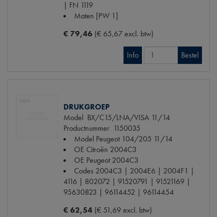
| FN 1119
Maten
[PW 1]
€ 79,46
(€ 65,67 excl. btw)
Info
Bestel
DRUKGROEP
Model
BX/C15/LNA/VISA 11/14
Productnummer
1150035
Model Peugeot
104/205 11/14
OE Citroën
2004C3
OE Peugeot
2004C3
Codes
2004C3 | 2004E6 | 2004F1 |
4116 | 802072 | 91520791 | 91521169 |
95630823 | 96114452 | 96114454
€ 62,54
(€ 51,69 excl. btw)