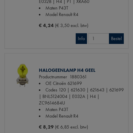
E032B | H4 | P1 | XRA60
Maten
P43T
Model Renault
R4
€ 4,24
(€ 3,50 excl. btw)
Info
Bestel
HALOGEENLAMP H4 GEEL
Productnummer
1880361
OE Citroën
621699
Codes
120 | 621630 | 621643 | 621699
| BNL5124004 | E032A | H4 |
ZC9614684U
Maten
P43T
Model Renault
R4
€ 8,29
(€ 6,85 excl. btw)