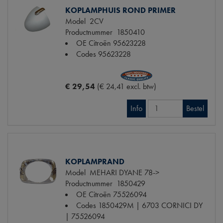
KOPLAMPHUIS ROND PRIMER
Model
2CV
Productnummer
1850410
OE Citroën
95623228
Codes
95623228
€ 29,54
(€ 24,41 excl. btw)
Info
Bestel
KOPLAMPRAND
Model
MEHARI DYANE 78->
Productnummer
1850429
OE Citroën
75526094
Codes
1850429M | 6703 CORNICI DY
| 75526094