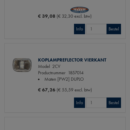
€ 39,08
(€ 32,30 excl. btw)
Info
Bestel
KOPLAMPREFLECTOR VIERKANT
Model
2CV
Productnummer
1857014
Maten
[PW2] DUPLO
€ 67,26
(€ 55,59 excl. btw)
Info
Bestel