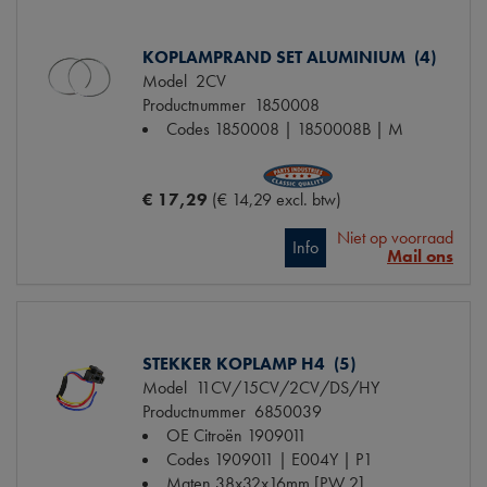
KOPLAMPRAND SET ALUMINIUM (4)
Model
2CV
Productnummer
1850008
Codes
1850008 | 1850008B | M
€ 17,29
(€ 14,29 excl. btw)
Niet op voorraad
Info
Mail ons
STEKKER KOPLAMP H4 (5)
Model
11CV/15CV/2CV/DS/HY
Productnummer
6850039
OE Citroën
1909011
Codes
1909011 | E004Y | P1
Maten
38x32x16mm [PW 2]