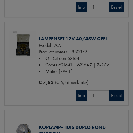
Info
Bestel
LAMPENSET 12V 40/45W GEEL
Model
2CV
Productnummer
1880379
OE Citroën
621641
Codes
621641 | 6216A7 | Z-2CV
Maten
[PW 1]
€ 7,82
(€ 6,46 excl. btw)
Info
Bestel
KOPLAMP+HUIS DUPLO ROND