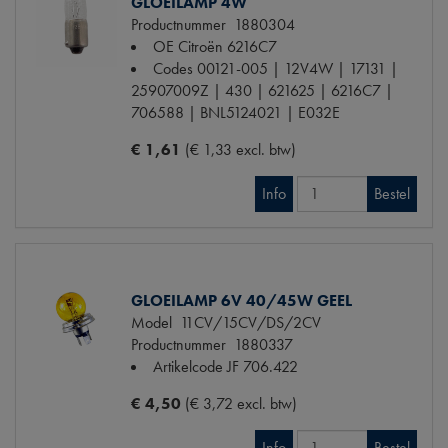
GLOEILAMP 4W
Productnummer
1880304
OE Citroën
6216C7
Codes
00121-005 | 12V4W | 17131 |
25907009Z | 430 | 621625 | 6216C7 |
706588 | BNL5124021 | E032E
€ 1,61
(€ 1,33 excl. btw)
Info
Bestel
GLOEILAMP 6V 40/45W GEEL
Model
11CV/15CV/DS/2CV
Productnummer
1880337
Artikelcode JF
706.422
€ 4,50
(€ 3,72 excl. btw)
Info
Bestel