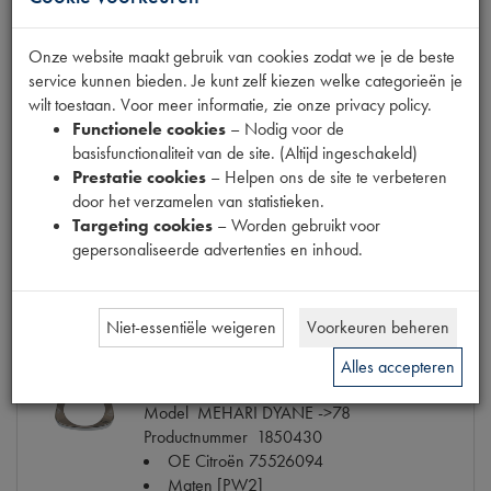
Onze website maakt gebruik van cookies zodat we je de beste
service kunnen bieden. Je kunt zelf kiezen welke categorieën je
wilt toestaan. Voor meer informatie, zie onze privacy policy.
KOPLAMP STELKABEL
Functionele cookies
– Nodig voor de
Model
DYANE
basisfunctionaliteit van de site. (Altijd ingeschakeld)
Productnummer
1857026
Prestatie cookies
– Helpen ons de site te verbeteren
Maten
[PW 1]
door het verzamelen van statistieken.
€ 25,41
(€ 21,00 excl. btw)
Targeting cookies
– Worden gebruikt voor
gepersonaliseerde advertenties en inhoud.
Info
Bestel
Niet-essentiële weigeren
Voorkeuren beheren
Alles accepteren
KOPLAMPRAND
Model
MEHARI DYANE ->78
Productnummer
1850430
OE Citroën
75526094
Maten
[PW2]