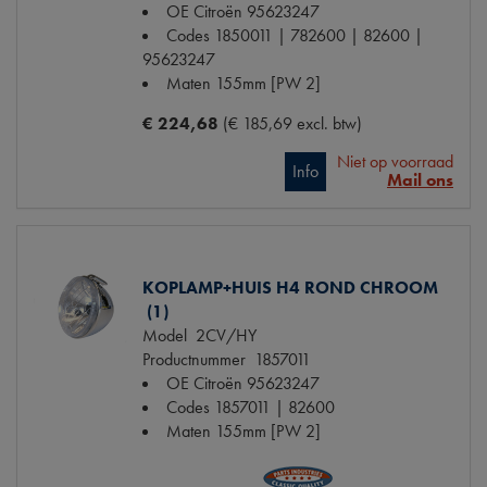
OE Citroën
95623247
Codes
1850011 | 782600 | 82600 |
95623247
Maten
155mm [PW 2]
€ 224,68
(€ 185,69 excl. btw)
Niet op voorraad
Info
Mail ons
KOPLAMP+HUIS H4 ROND CHROOM
(1)
Model
2CV/HY
Productnummer
1857011
OE Citroën
95623247
Codes
1857011 | 82600
Maten
155mm [PW 2]