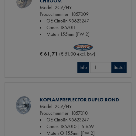
CHROOM
Model
2CV/HY
Productnummer
1857009
OE Citroën
95623247
Codes
1857011
Maten
155mm [PW 2]
€ 61,71
(€ 51,00 excl. btw)
Info
Bestel
KOPLAMPREFLECTOR DUPLO ROND
Model
2CV/HY
Productnummer
1857010
OE Citroën
95623247
Codes
1857010 | 61659
Maten
O 155mm [PW 2]