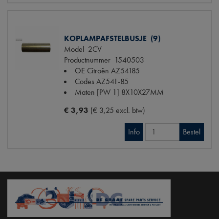
KOPLAMPAFSTELBUSJE (9)
Model
2CV
Productnummer
1540503
OE Citroën
AZ54185
Codes
AZ541-85
Maten
[PW 1] 8X10X27MM
€ 3,93
(€ 3,25 excl. btw)
Info
Bestel