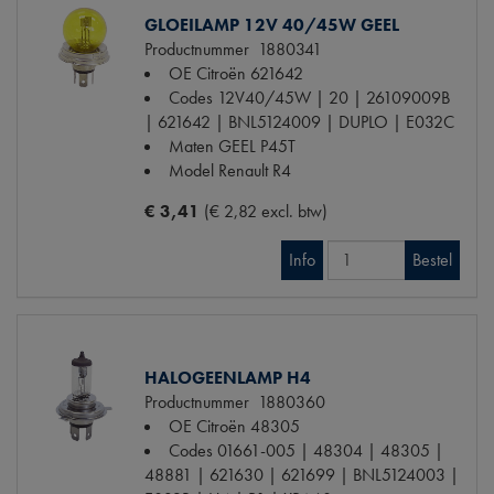
GLOEILAMP 12V 40/45W GEEL
Productnummer
1880341
OE Citroën
621642
Codes
12V40/45W | 20 | 26109009B
| 621642 | BNL5124009 | DUPLO | E032C
Maten
GEEL P45T
Model Renault
R4
€ 3,41
(€ 2,82 excl. btw)
Info
Bestel
HALOGEENLAMP H4
Productnummer
1880360
OE Citroën
48305
Codes
01661-005 | 48304 | 48305 |
48881 | 621630 | 621699 | BNL5124003 |