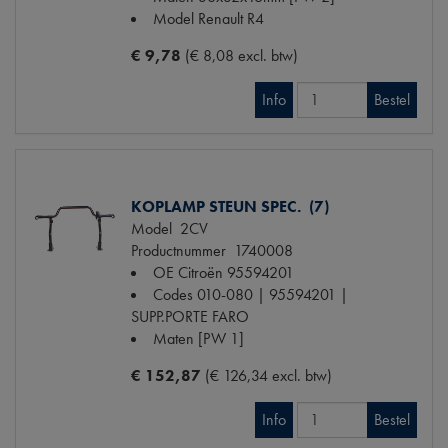
Model Renault
R4
€ 9,78
(€ 8,08 excl. btw)
Info
Bestel
KOPLAMP STEUN SPEC. (7)
Model
2CV
Productnummer
1740008
OE Citroën
95594201
Codes
010-080 | 95594201 |
SUPP.PORTE FARO
Maten
[PW 1]
€ 152,87
(€ 126,34 excl. btw)
Info
Bestel