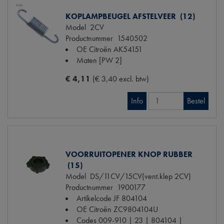
KOPLAMPBEUGEL AFSTELVEER (12)
Model
2CV
Productnummer
1540502
OE Citroën
AK54151
Maten
[PW 2]
€ 4,11
(€ 3,40 excl. btw)
Info
Bestel
VOORRUITOPENER KNOP RUBBER
(15)
Model
DS/11CV/15CV(vent.klep 2CV)
Productnummer
1900177
Artikelcode JF
804104
OE Citroën
ZC9804104U
Codes
009-910 | 23 | 804104 |