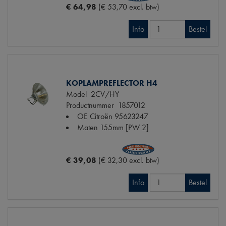
€ 64,98
(€ 53,70 excl. btw)
Info
Bestel
KOPLAMPREFLECTOR H4
Model
2CV/HY
Productnummer
1857012
OE Citroën
95623247
Maten
155mm [PW 2]
€ 39,08
(€ 32,30 excl. btw)
Info
Bestel