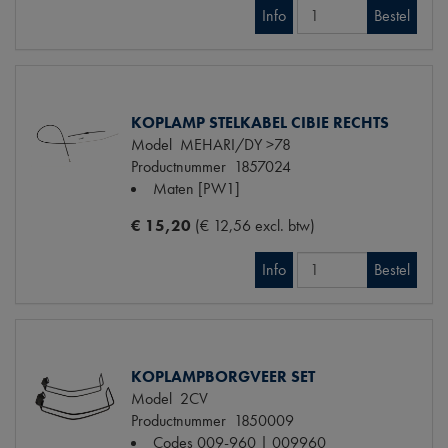
Info
Bestel
KOPLAMP STELKABEL CIBIE RECHTS
Model
MEHARI/DY >78
Productnummer
1857024
Maten
[PW1]
€ 15,20
(€ 12,56 excl. btw)
Info
Bestel
KOPLAMPBORGVEER SET
Model
2CV
Productnummer
1850009
Codes
009-960 | 009960