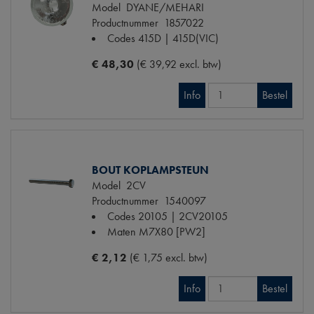
Model
DYANE/MEHARI
Productnummer
1857022
Codes
415D | 415D(VIC)
€ 48,30
(€ 39,92 excl. btw)
Info
Bestel
BOUT KOPLAMPSTEUN
Model
2CV
Productnummer
1540097
Codes
20105 | 2CV20105
Maten
M7X80 [PW2]
€ 2,12
(€ 1,75 excl. btw)
Info
Bestel