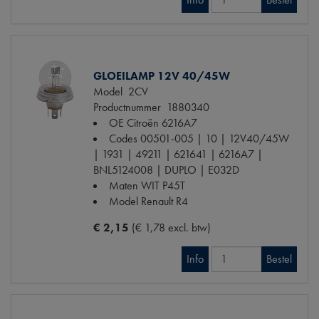
GLOEILAMP 12V 40/45W
Model
2CV
Productnummer
1880340
OE Citroën
6216A7
Codes
00501-005 | 10 | 12V40/45W
| 1931 | 49211 | 621641 | 6216A7 |
BNL5124008 | DUPLO | E032D
Maten
WIT P45T
Model Renault
R4
€ 2,15
(€ 1,78 excl. btw)
Info
Bestel