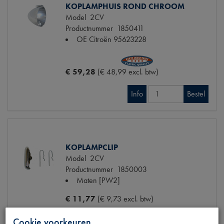
KOPLAMPHUIS ROND CHROOM
Model
2CV
Productnummer
1850411
OE Citroën
95623228
€ 59,28
(€ 48,99 excl. btw)
Info
Bestel
KOPLAMPCLIP
Model
2CV
Productnummer
1850003
Maten
[PW2]
€ 11,77
(€ 9,73 excl. btw)
Cookie voorkeuren
Info
Bestel