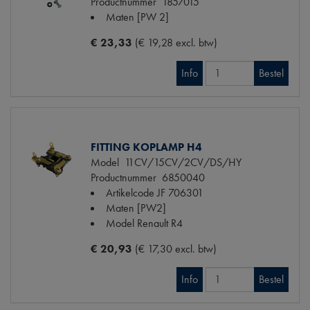
Productnummer
1857015
Maten
[PW 2]
€ 23,33
(€ 19,28 excl. btw)
Info
Bestel
FITTING KOPLAMP H4
Model
11CV/15CV/2CV/DS/HY
Productnummer
6850040
Artikelcode JF
706301
Maten
[PW2]
Model Renault
R4
€ 20,93
(€ 17,30 excl. btw)
Info
Bestel