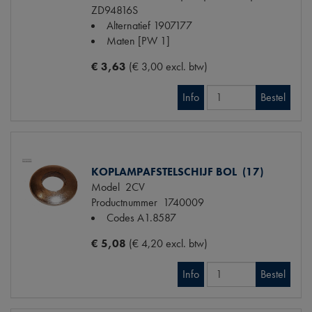
ZD94816S
Alternatief
1907177
Maten
[PW 1]
€ 3,63
(€ 3,00 excl. btw)
Info
Bestel
KOPLAMPAFSTELSCHIJF BOL (17)
Model
2CV
Productnummer
1740009
Codes
A1.8587
€ 5,08
(€ 4,20 excl. btw)
Info
Bestel