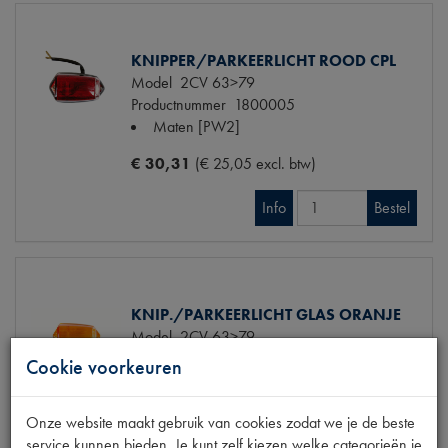
KNIPPER/PARKEERLICHT ROOD CPL
Model
2CV 63>79
Productnummer
1800005
Maten
[PW2]
€ 30,31
(€ 25,05 excl. btw)
Info
Bestel
KNIP./PARKEERLICHT GLAS ORANJE
Model
2CV 63>79
Productnummer
1800008
Cookie voorkeuren
Maten
[PW2]
€ 23,68
(€ 19,57 excl. btw)
Onze website maakt gebruik van cookies zodat we je de beste
service kunnen bieden. Je kunt zelf kiezen welke categorieën je