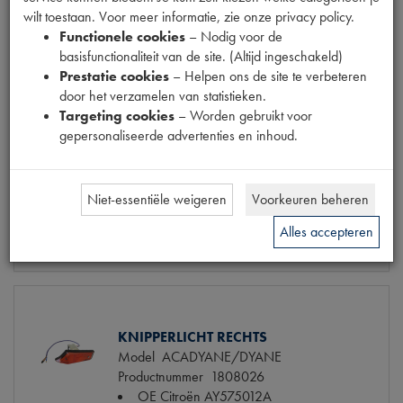
Niet op voorraad
Info
wilt toestaan. Voor meer informatie, zie onze privacy policy.
Mail ons
Functionele cookies
– Nodig voor de
basisfunctionaliteit van de site. (Altijd ingeschakeld)
Prestatie cookies
– Helpen ons de site te verbeteren
door het verzamelen van statistieken.
KNIP./PARKEERLICHT ORANJE CPL
Targeting cookies
– Worden gebruikt voor
Model
2CV 63>79
gepersonaliseerde advertenties en inhoud.
Productnummer
1800009
Maten
[PW2]
Niet-essentiële weigeren
Voorkeuren beheren
€ 30,31
(€ 25,05 excl. btw)
Alles accepteren
Info
Bestel
KNIPPERLICHT RECHTS
Model
ACADYANE/DYANE
Productnummer
1808026
OE Citroën
AY575012A