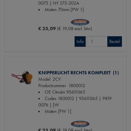
0075 | HY 575-202A
Maten
70mm [PW 1]
€ 23,09
(€ 19,08 excl. btw)
Info
Bestel
KNIPPERLICHT RECHTS KOMPLEET (1)
Model
2CV
Productnummer
1800012
OE Citroën
95611065
Codes
1800012 | 95611065 | 9819
0076 | [W
Maten
[PW 1]
€ 23,09
(€ 19,08 excl. btw)