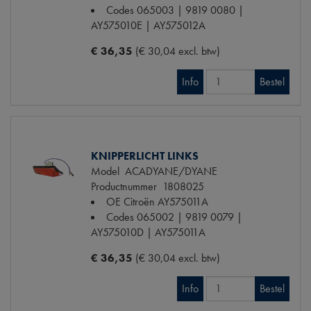
Codes
065003 | 9819 0080 |
AY575010E | AY575012A
€ 36,35
(€ 30,04 excl. btw)
Info
Bestel
KNIPPERLICHT LINKS
Model
ACADYANE/DYANE
Productnummer
1808025
OE Citroën
AY575011A
Codes
065002 | 9819 0079 |
AY575010D | AY575011A
€ 36,35
(€ 30,04 excl. btw)
Info
Bestel