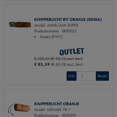
KNIPPERLICHT RV ORANJE (SEIMA)
Model
AMI8/AMI SUPER
Productnummer
1800022
Maten
[PW1]
€ 139,31 (€ 115,13 excl. btw)
€ 83,59
(€ 69,08 excl. btw)
Info
Bestel
KNIPPERLICHT ORANJE
Model
MEHARI 78->
Productnummer
1800019