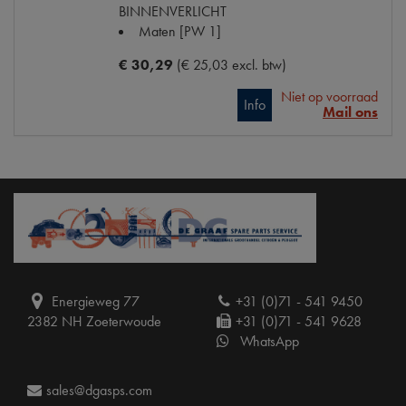
BINNENVERLICHT
Maten
[PW 1]
€ 30,29
(€ 25,03 excl. btw)
Niet op voorraad
Info
Mail ons
Energieweg 77
+31 (0)71 - 541 9450
2382 NH Zoeterwoude
+31 (0)71 - 541 9628
WhatsApp
sales@dgasps.com