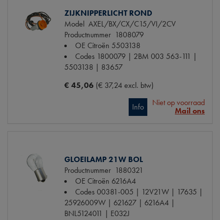
ZIJKNIPPERLICHT ROND
Model
AXEL/BX/CX/C15/VI/2CV
Productnummer
1808079
OE Citroën
5503138
Codes
1800079 | 2BM 003 563-111 |
5503138 | 83657
€ 45,06
(€ 37,24 excl. btw)
Niet op voorraad
Info
Mail ons
GLOEILAMP 21W BOL
Productnummer
1880321
OE Citroën
6216A4
Codes
00381-005 | 12V21W | 17635 |
25926009W | 621627 | 6216A4 |
BNL5124011 | E032J