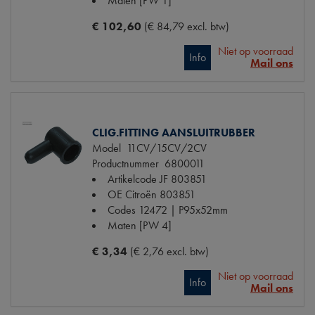
Maten
[PW 1]
€ 102,60
(€ 84,79 excl. btw)
Niet op voorraad
Info
Mail ons
CLIG.FITTING AANSLUITRUBBER
Model
11CV/15CV/2CV
Productnummer
6800011
Artikelcode JF
803851
OE Citroën
803851
Codes
12472 | P95x52mm
Maten
[PW 4]
€ 3,34
(€ 2,76 excl. btw)
Niet op voorraad
Info
Mail ons