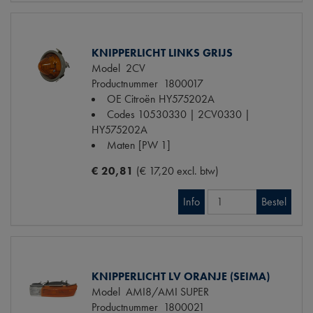
KNIPPERLICHT LINKS GRIJS
Model
2CV
Productnummer
1800017
OE Citroën
HY575202A
Codes
10530330 | 2CV0330 |
HY575202A
Maten
[PW 1]
€ 20,81
(€ 17,20 excl. btw)
Info
Bestel
KNIPPERLICHT LV ORANJE (SEIMA)
Model
AMI8/AMI SUPER
Productnummer
1800021