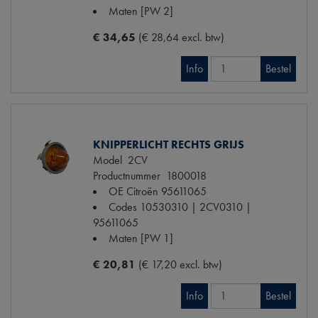
Maten
[PW 2]
€ 34,65
(€ 28,64 excl. btw)
Info
Bestel
KNIPPERLICHT RECHTS GRIJS
Model
2CV
Productnummer
1800018
OE Citroën
95611065
Codes
10530310 | 2CV0310 |
95611065
Maten
[PW 1]
€ 20,81
(€ 17,20 excl. btw)
Info
Bestel