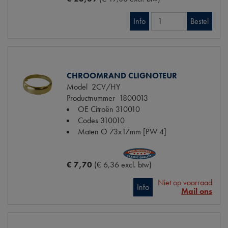
Info
Bestel
CHROOMRAND CLIGNOTEUR
Model
2CV/HY
Productnummer
1800013
OE Citroën
310010
Codes
310010
Maten
O 73x17mm [PW 4]
€ 7,70
(€ 6,36 excl. btw)
Niet op voorraad
Info
Mail ons