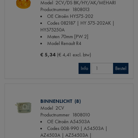
Model
2CV/DS BK/HY/AK/MEHARI
Productnummer
1808013
OE Citroën
HY575-202
Codes
082187 | HY 575-202AK |
HY575250A
Maten
70mm [PW 2]
Model Renault
R4
€ 5,34
(€ 4,41 excl. btw)
Info
Bestel
BINNENLICHT (8)
Model
2CV
Productnummer
1808010
OE Citroën
A54503A
Codes
008-990 | A54503A |
AZ4503A | AZ54503A |