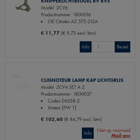
KNIPPERLICHTBEUGEL RV RVS
Model
2CV6
Productnummer
1800016
OE Citroën
AZ 575-212A
€ 11,77
(€ 9,73 excl. btw)
Info
Bestel
CLIGNOTEUR LAMP KAP LICHTGRIJS
Model
2CV4 SET A 2
Productnummer
1800037
Codes
D6258-2
Maten
[PW 1]
€ 102,60
(€ 84,79 excl. btw)
Niet op voorraad
Info
Mail ons